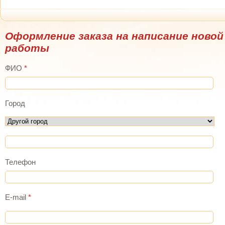
The Tissot Heritage 1938 was originally designed as a multi-scale
chronograph
rolex replica watches usa
paying tribute to 1930s sports
watches made by the Le Locle-based brand.
Оформление заказа на написание новой
работы
ФИО
*
Город
Телефон
E-mail
*