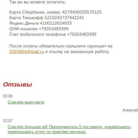
Так же вы можете оплатить:
Карта Сбербанка, номер: 4279400025575125
Карта Тинькофф 5213243737942241
Яндекс.Деньги 4100112624833
QIWI-кошелек +79263483399
Счет мобильного телефона +79263483399
После оплаты обязательно пришлите скриншот на
3344664@mail.ru
и ссылку на заказанную работу.
Отзывы
03.08
Спасибо выручаете
Алексей
23.07
Cпасибо большое ей! Преподаватель 5 поставила, дорабатывать,
переписывать отчет по практике ненужно.