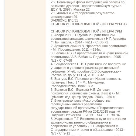
2.2. Реализация форм методической работы по
развитию духовно - нравственной культуры в
ДОУ № 2097 г Москва 22
2.3. Анализ и интерпретация результатов
исследования 29
ЗАКЛЮЧЕНИЕ 31
СПИСОК ИСПОЛЬЗОВАННОЙ ЛИТЕРАТУРЫ 33
СПИСОК ИСПОЛЬЗОВАННОЙ ЛИТЕРАТУРЫ
1. Аверина Н.Г. О духовно-нравственном
воспитании младших школьников / Н.Г. Аверина
// Нач. школа. - 2014 - №11 - С. 68-71
2. Архангельский Н.В. Нравственное воспитание.
- М.: Просвещение, 2011. - 534с.
3. Бабаян А.В. О нравственности и нравственном
воспитании / А.В. Бабаян // Педагогика - 2005 -
№2 - С. 67-68
4. Бондаревская Е. В. Нравственное воспитание
учащихся в условиях реализации школьной
реформы: Учеб. пособие./Е.В.Бондаревская -
Ростов-на-Дону: РГПИ, 2011- 361с.
5. Братусь Б.С. Психология. Нравственность.
Культура. [Текст] /. - М.: Менеджер,
Роспедагенство, 1994.- 60с.
6. Волоков В.С., Волкова Н.В. Детская
психология: Логические схемы. [Текст] / - М.:
Гуманит. изд. центр Владом, 2003. - 256 с.
7. В интересах российского общества:
Обобщенный анализ реализации
государственной программы «Патриотическое
воспитание граждан РФ на 2011/2015 годы»//
Патриот Отечества. – 2013. - №4. – С. 30-34.
8. Жарковская Т.Г. Возможные пути организации
духовно-нравственного образования в
современных условиях / Т.Г. Жарковская //
Стандарты и мониторинг в образовании - 2013 -
№3 - С. 9-12