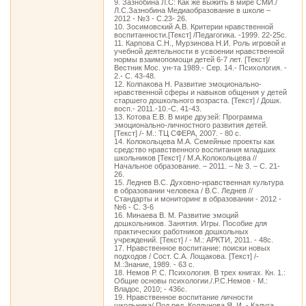
9. Зазнобина Л.С: Как же выжить в мире СМИ./
Л.С.Зазнобина Медиаобразование в школе –
2012 - №3 - С.23- 26.
10. Зосимовский А.В. Критерии нравственной
воспитанности.[Текст] /Педагогика. -1999. 22-25с.
11. Карпова С.Н., Мурзинова Н.И. Роль игровой и
учебной деятельности в усвоении нравственной
нормы взаимопомощи детей 6-7 лет. [Текст]/
Вестник Мос. ун-та 1989.- Сер. 14.- Психология. -
2.- С. 43-48.
12. Колпакова Н. Развитие эмоционально-
нравственной сферы и навыков общения у детей
старшего дошкольного возраста. [Текст] / Дошк.
восп.- 2011.-10.-С. 41-43.
13. Котова Е.В. В мире друзей: Программа
эмоционально-личностного развития детей.
[Текст] /- М.: ТЦ СФЕРА, 2007. - 80 с.
14. Колокольцева М.А. Семейные проекты как
средство нравственного воспитания младших
школьников [Текст] / М.А.Колокольцева //
Начальное образование. – 2011. – № 3. – С. 21-
26.
15. Леднев В.С. Духовно-нравственная культура
в образовании человека / В.С. Леднев //
Стандарты и мониторинг в образовании - 2012 -
№6 - С. 3-6
16. Минаева В. М. Развитие эмоций
дошкольников. Занятия. Игры. Пособие для
практических работников дошкольных
учреждений. [Текст] / - М.: АРКТИ, 2011. - 48с.
17. Нравственное воспитание: поиски новых
подходов / Сост. С.А. Лощакова. [Текст] /-
М.:3нание, 1989. - 63 с.
18. Немов Р. С. Психология. В трех книгах. Кн. 1.:
Общие основы психологии./.Р.С.Немов - М.:
Владос, 2010; - 436с.
19. Нравственное воспитание личности
школьника/ Под ред. Колдунова Я. И. - Калуга,