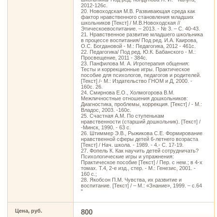
2012-126с.
20. Новоходская М.В. Развивающая среда как
фактор нравственного становления младших
школьников [Текст] / М.В.Новоходская //
Этическоевоспитание. – 2013. - № 3. – С. 40-43.
21. Нравственное развитие младшего школьника
в процессе воспитания/ Под ред. И.А. Каирова,
О.С. Богдановой - М.: Педагогика, 2012 - 461с.
22. Педагогика/ Под ред. Ю.К. Бабанского - М.:
Просвещение, 2011 - 384с.
23. Панфилова М. А. Игротерапия общения:
Тесты и коррекционные игры. Практическое
пособие для психологов, педагогов и родителей.
[Текст] /- М.: Издательство ГНОМ и Д, 2000. -
160с. 26.
24. Смирнова Е.О., Холмогорова В.М.
Межличностные отношения дошкольников:
Диагностика, проблемы, коррекция. [Текст] / - М.:
Владос, 2003. -160с.
25. Счастная A.M. По ступенькам
нравственности (старший дошкольник). [Текст] /
-Минск, 1990. - 63 с.
26. Штиммер Э.В., Рыжикова С.Е. Формирование
нравственной сферы детей 6-летнего возраста
[Текст] / Нач. школа. - 1989. - 4.- С. 17-19.
27. Фопель К. Как научить детей сотрудничать?
Психологические игры и упражнения:
Практическое пособие [Текст] / Пер. с нем.; в 4-х
томах. Т.4, 2-е изд., стер. - М.: Генезис, 2001. -
160 с.;
28. Якобсон П.М. Чувства, их развитие и
воспитание. [Текст] / – М.: «Знание», 1999. – с.64
"
Цена, руб.
800