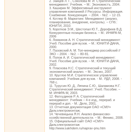
2. Зайцев Л. Г., Соколова М. И. Стратегический
менеджмент: Учебник. – М.: Экономистъ, 2004.
3. Каширин М. Эффективный инструмент
управления компанией // Ресурсы. Информация.
Снабжение. Конкуренция. – 2004. - №2. – 12-15.
4. Котлер Ф. Маркетинг. Менеджмент (анализ,
планирование, внедрение, контроль). – СПб.:
ЮНИТИ, 2010.
5. Коротков Э.М., Шестопал Ю.Т., Дорофеев В.Д.
Конкурентные позиции бизнеса. – М.: ИНФРА-М,
2006
6. Локминов А. Н. Стратегический менеджмент:
Учеб. Пособие для вузов. – М.: ЮНИТИ-ДАНА,
2000.
7. Пазовский А. М. Топ-менеджер российский //
ЭКО – 2004. - №2. – 80-81.
8. Попов А. И. Стратегический менеджмент:
Учеб. Пособие для вузов. – М.: ЮНИТИ-ДАНА,
2002.
9. Пласкова Н.С. Стратегический и текущий
экономический анализ. – М.: Эксмо, 2007.
10. Круглое М.И. Стратегическое управление
компанией: Учебник для вузов. - М.: РДЛ, 2008. -
768 с.
11. Турусин Ю. Д., Ляпина С.Ю., Шаламова Н.Г.
Стратегический менеджмент: Учеб. Пособие. –
М: ИНФРА-М, 2003.
12. Фатхудинов Р. А. Стратегический
менеджмент: Учебник – 4-е изд., перераб. и
перераб и доп. - М.: Дело, 2001.
13. Отчетная документация ОАО «СМУ»
Дальэлектромонтаж;
14. Чечевицына Я.Н. Анализ финансово-
хозяйственной деятельности. – М.: Феникс, 2008.
15. Официальный сайт ОАО «СМУ»
Дальэлектромонтаж
http://www.sakhdem.ru/naprav-pnu.htm