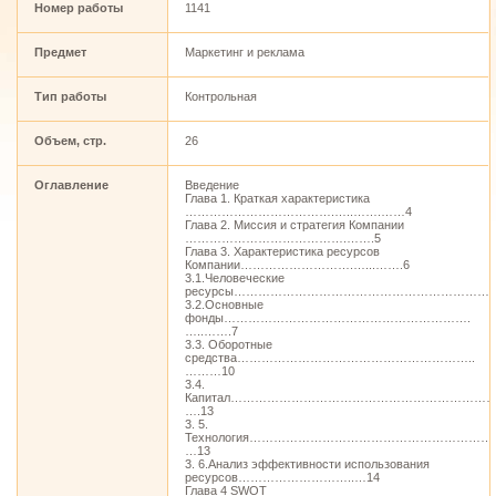
Номер работы
1141
Предмет
Маркетинг и реклама
Тип работы
Контрольная
Объем, стр.
26
Оглавление
Введение
Глава 1. Краткая характеристика
……………………………….…..…….……4
Глава 2. Миссия и стратегия Компании
………………………………….…….5
Глава 3. Характеристика ресурсов
Компании……………………….…...…….6
3.1.Человеческие
ресурсы…………………………………………………………
3.2.Основные
фонды…………………………………………………….
…..…….7
3.3. Оборотные
средства…………………………………………………..
………10
3.4.
Капитал…………………………………………………………
….13
3. 5.
Технология………………………………………………………
…13
3. 6.Анализ эффективности использования
ресурсов………………………..…14
Глава 4 SWОТ