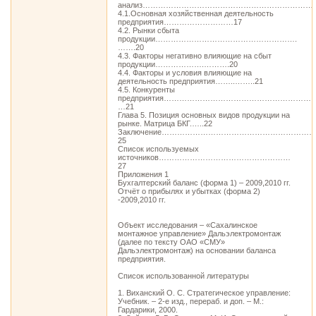
анализ……………………………………………………………
4.1.Основная хозяйственная деятельность
предприятия………………………17
4.2. Рынки сбыта
продукции……………………………………………….
…….20
4.3. Факторы негативно влияющие на сбыт
продукции……………….……….20
4.4. Факторы и условия влияющие на
деятельность предприятия……..……..21
4.5. Конкуренты
предприятия………………………………………………….
…21
Глава 5. Позиция основных видов продукции на
рынке. Матрица БКГ.…..22
Заключение………………………………………………
25
Список используемых
источников……………………………………………
27
Приложения 1
Бухгалтерский баланс (форма 1) – 2009,2010 гг.
Отчёт о прибылях и убытках (форма 2)
-2009,2010 гг.
Объект исследования – «Сахалинское
монтажное управление» Дальэлектромонтаж
(далее по тексту ОАО «СМУ»
Дальэлектромонтаж) на основании баланса
предприятия.
Список использованной литературы
1. Виханский О. С. Стратегическое управление:
Учебник. – 2-е изд., перераб. и доп. – М.:
Гардарики, 2000.