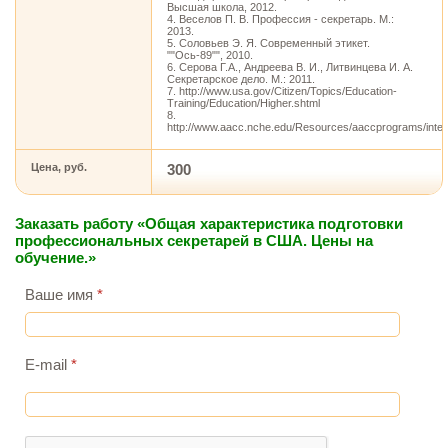
Высшая школа, 2012.
4. Веселов П. В. Профессия - секретарь. М.:
2013.
5. Соловьев Э. Я. Современный этикет.
""Ось-89"", 2010.
6. Серова Г.А., Андреева В. И., Литвинцева И. А.
Секретарское дело. М.: 2011.
7. http://www.usa.gov/Citizen/Topics/Education-
Training/Education/Higher.shtml
8.
http://www.aacc.nche.edu/Resources/aaccprograms/inter
Цена, руб.
300
Заказать работу «Общая характеристика подготовки
профессиональных секретарей в США. Цены на
обучение.»
Ваше имя
*
E-mail
*