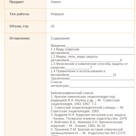
Предмет
Химия
Тип работы
Реферат
Объем, стр.
20
Оглавление
Содержание
Введение______________________________________
1.1 Виды коррозии
автомобиля____________________________________
1.2 Марки, типы, виды защиты
автомобиля____________________________6
1.3 Физические и химические способы защиты от
коррозии______________7
1.4 Применение и использование в
автомобиле________________________11
Заключение____________________________________
Список
литературы____________________________________
Библиографический список
1. Краткая химическая энциклопедия под
редакцией И.А. Кнуянц и др. – М.: Советская
энциклопедия, 1961-1967, Т.2.
2. Советский энциклопедический словарь. – М.:
Советская энциклопедия, 1983.
3. Андреев И.Н. Коррозия металлов и их защита.
– Казань: Татарское книжное издательство, 1979.
4. Войтович В.А., Мокеева Л.Н. Биологическая
коррозия. – М.: Знание, 1980, № 10.
5. Лукьянов П.М. Краткая история химической
промышленности. – М.: Издательство АН СССР,