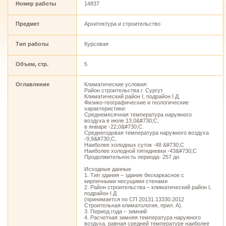
Номер работы
14837
Предмет
Архитектура и строительство
Тип работы
Курсовая
Объем, стр.
5
Оглавление
Климатические условия:
Район строительства г. Сургут
Климатический район I, подрайон I Д.
Физико-географические и геологические
характеристики:
Среднемесячная температура наружного
воздуха в июле 13,0&#730;С,
в январе -22,0&#730;С.
Среднегодовая температура наружного воздуха
-9,9&#730;С,
Наиболее холодных суток -48 &#730;С
Наиболее холодной пятидневки -43&#730;С
Продолжительность периода- 257 дн.
Исходные данные
1. Тип здания – здание бескаркасное с
кирпичными несущими стенами
2. Район строительства – климатический район I,
подрайон I Д
(принимается по СП 20131.13330.2012
Строительная климатология, прил. А).
3. Период года – зимний
4. Расчетная зимняя температура наружного
воздуха, равная средней температуре наиболее