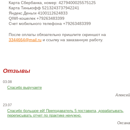
Карта Сбербанка, номер: 4279400025575125
Карта Тинькофф 5213243737942241
Яндекс.Деньги 4100112624833
QIWI-кошелек +79263483399
Счет мобильного телефона +79263483399
После оплаты обязательно пришлите скриншот на
3344664@mail.ru
и ссылку на заказанную работу.
Отзывы
03.08
Спасибо выручаете
Алексей
23.07
Cпасибо большое ей! Преподаватель 5 поставила, дорабатывать,
переписывать отчет по практике ненужно.
Оксана