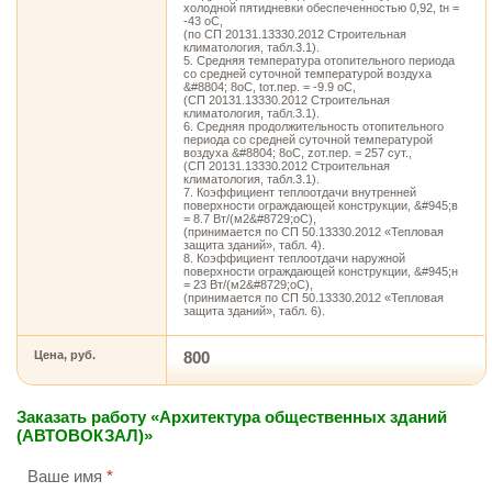
холодной пятидневки обеспеченностью 0,92, tн =
-43 оС,
(по СП 20131.13330.2012 Строительная
климатология, табл.3.1).
5. Средняя температура отопительного периода
со средней суточной температурой воздуха
&#8804; 8оС, tот.пер. = -9.9 оС,
(СП 20131.13330.2012 Строительная
климатология, табл.3.1).
6. Средняя продолжительность отопительного
периода со средней суточной температурой
воздуха &#8804; 8оС, zот.пер. = 257 сут.,
(СП 20131.13330.2012 Строительная
климатология, табл.3.1).
7. Коэффициент теплоотдачи внутренней
поверхности ограждающей конструкции, &#945;в
= 8.7 Вт/(м2&#8729;оС),
(принимается по СП 50.13330.2012 «Тепловая
защита зданий», табл. 4).
8. Коэффициент теплоотдачи наружной
поверхности ограждающей конструкции, &#945;н
= 23 Вт/(м2&#8729;оС),
(принимается по СП 50.13330.2012 «Тепловая
защита зданий», табл. 6).
Цена, руб.
800
Заказать работу «Архитектура общественных зданий
(АВТОВОКЗАЛ)»
Ваше имя
*