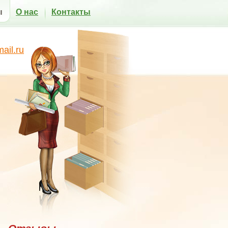
ы
О нас
Контакты
il.ru