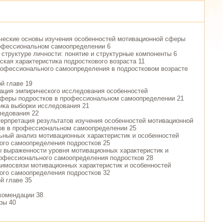
ические основы изучения особенностей мотивационной сферы
рофессиональном самоопределении 6
 структуре личности: понятие и структурные компоненты 6
ская характеристика подросткового возраста 11
рофессионального самоопределения в подростковом возрасте
й главе 19
зация эмпирического исследования особенностей
сферы подростков в профессиональном самоопределении 21
тика выборки исследования 21
ледования 22
нтерпретация результатов изучения особенностей мотивационной
ов в профессиональном самоопределении 25
льный анализ мотивационных характеристик и особенностей
ого самоопределения подростков 25
ты выраженности уровня мотивационных характеристик и
офессионального самоопределения подростков 28
заимосвязи мотивационных характеристик и особенностей
ого самоопределения подростков 32
й главе 35
комендации 38
ры 40