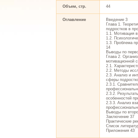
Объем, стр.
44
Оглавление
Введение 3
Глава 1. Теорет
подростков в п
1.1. Мотивация в
1.2. Психологиче
1.3. Проблема п
14
Выводы по перво
Глава 2. Органи
мотивационной 
2.1. Характерис
2.2. Методы исс
2.3. Анализ и и
сферы подростк
2.3.1. Сравните
профессиональн
2.3.2. Результа
особенностей пр
2.3.3. Анализ в
профессиональн
Выводы по второ
Заключение 37
Практические ре
Список литерату
Приложения 43