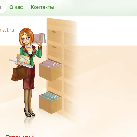
ы
О нас
Контакты
il.ru