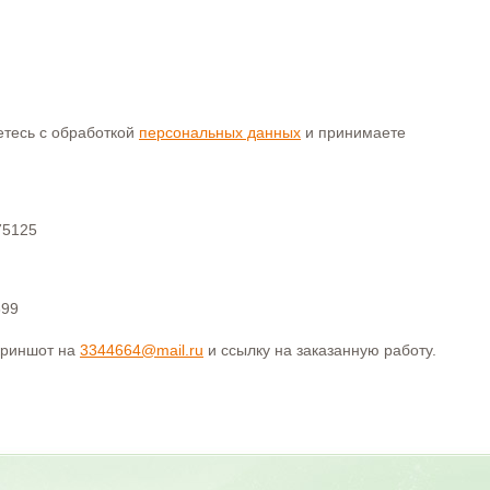
аетесь с обработкой
персональных данных
и принимаете
75125
399
криншот на
3344664@mail.ru
и ссылку на заказанную работу.