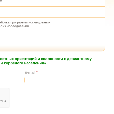
ке
аботка программы исследования
ализ исследования
ностных ориентаций и склонности к девиантному
 и корреного населения»
E-mail
*