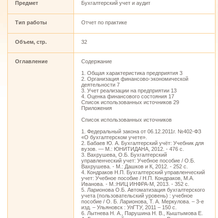
Предмет
Бухгалтерский учет и аудит
Тип работы
Отчет по практике
Объем, стр.
32
Оглавление
Содержание
1. Общая характеристика предприятия 3
2. Организация финансово-экономической
деятельности 7
3. Учет реализации на предприятии 13
4. Оценка финансового состояния 17
Список использованных источников 29
Приложения
Список использованных источников
1. Федеральный закона от 06.12.2011г. №402-ФЗ
«О бухгалтерском учете».
2. Бабаев Ю. А. Бухгалтерский учёт: Учебник для
вузов. — М.: ЮНИТИДАНА, 2012. - 476 с.
3. Вахрушева, О.Б. Бухгалтерский
управленческий учет: Учебное пособие / О.Б.
Вахрушева. - М.: Дашков и К, 2012. - 252 c.
4. Кондраков Н.П. Бухгалтерский управленческий
учет: Учебное пособие / Н.П. Кондраков, М.А.
Иванова. - М.:НИЦ ИНФРА-М, 2013. - 352 c.
5. Ларионова О.Б. Автоматизация бухгалтерского
учета (пользовательский уровень) : учебное
пособие / О. Б. Ларионова, Т. А. Меркулова. – 3-е
изд. – Ульяновск : УлГТУ, 2011 – 150 c.
6. Лытнева Н. А., Парушина Н. В., Кыштымова Е.