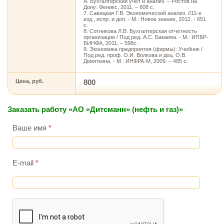
А. Бухгалтерский учет и анализ. – Ростов на
Дону: Феникс, 2011. – 608 с.
7. Савицкая Г.В. Экономический анализ. //11-е
изд., испр. и доп. - М.: Новое знание, 2012. - 651
с.
8. Сотникова Л.В. Бухгалтерская отчетность
организации / Под ред. А.С. Бакаева. - М.: ИПБР-
БИНФА, 2011. – 598с.
9. Экономика предприятия (фирмы): Учебник /
Под ред. проф. О.И. Волкова и доц. О.В.
Девяткина. - М.: ИНФРА-М, 2009. – 485 с.
Цена, руб.
800
Заказать работу «АО «Дитсманн» (нефть и газ)»
Ваше имя
*
E-mail
*