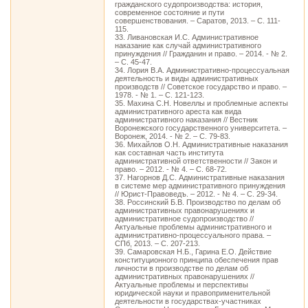
гражданского судопроизводства: история,
современное состояние и пути
совершенствования. – Саратов, 2013. – С. 111-
115.
33. Ливановская И.С. Административное
наказание как случай административного
принуждения // Гражданин и право. – 2014. - № 2.
– С. 45-47.
34. Лория В.А. Административно-процессуальная
деятельность и виды административных
производств // Советское государство и право. –
1978. - № 1. – С. 121-123.
35. Махина С.Н. Новеллы и проблемные аспекты
административного ареста как вида
административного наказания // Вестник
Воронежского государственного университета. –
Воронеж, 2014. - № 2. – С. 79-83.
36. Михайлов О.Н. Административные наказания
как составная часть института
административной ответственности // Закон и
право. – 2012. - № 4. – С. 68-72.
37. Нагорнов Д.С. Административные наказания
в системе мер административного принуждения
// Юрист-Правоведъ. – 2012. - № 4. – С. 29-34.
38. Россинский Б.В. Производство по делам об
административных правонарушениях и
административное судопроизводство //
Актуальные проблемы административного и
административно-процессуального права. –
СПб, 2013. – С. 207-213.
39. Самаровская Н.Б., Гарина Е.О. Действие
конституционного принципа обеспечения прав
личности в производстве по делам об
административных правонарушениях //
Актуальные проблемы и перспективы
юридической науки и правоприменительной
деятельности в государствах-участниках