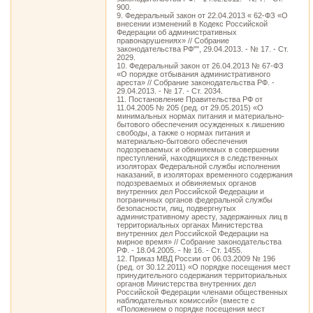
900.
9. Федеральный закон от 22.04.2013 « 62-ФЗ «О
внесении изменений в Кодекс Российской
Федерации об административных
правонарушениях» // Собрание
законодательства РФ"", 29.04.2013. - № 17. - Ст.
2029.
10. Федеральный закон от 26.04.2013 № 67-ФЗ
«О порядке отбывания административного
ареста» // Собрание законодательства РФ. -
29.04.2013. - № 17. - Ст. 2034.
11. Постановление Правительства РФ от
11.04.2005 № 205 (ред. от 29.05.2015) «О
минимальных нормах питания и материально-
бытового обеспечения осужденных к лишению
свободы, а также о нормах питания и
материально-бытового обеспечения
подозреваемых и обвиняемых в совершении
преступлений, находящихся в следственных
изоляторах Федеральной службы исполнения
наказаний, в изоляторах временного содержания
подозреваемых и обвиняемых органов
внутренних дел Российской Федерации и
пограничных органов федеральной службы
безопасности, лиц, подвергнутых
административному аресту, задержанных лиц в
территориальных органах Министерства
внутренних дел Российской Федерации на
мирное время» // Собрание законодательства
РФ. - 18.04.2005. - № 16. - Ст. 1455.
12. Приказ МВД России от 06.03.2009 № 196
(ред. от 30.12.2011) «О порядке посещения мест
принудительного содержания территориальных
органов Министерства внутренних дел
Российской Федерации членами общественных
наблюдательных комиссий» (вместе с
«Положением о порядке посещения мест