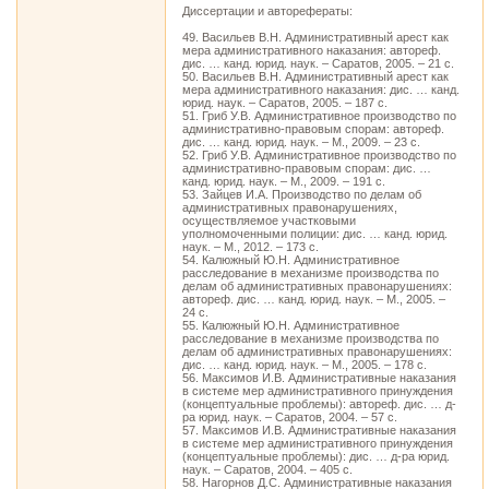
Диссертации и авторефераты:
49. Васильев В.Н. Административный арест как
мера административного наказания: автореф.
дис. … канд. юрид. наук. – Саратов, 2005. – 21 с.
50. Васильев В.Н. Административный арест как
мера административного наказания: дис. … канд.
юрид. наук. – Саратов, 2005. – 187 с.
51. Гриб У.В. Административное производство по
административно-правовым спорам: автореф.
дис. … канд. юрид. наук. – М., 2009. – 23 с.
52. Гриб У.В. Административное производство по
административно-правовым спорам: дис. …
канд. юрид. наук. – М., 2009. – 191 с.
53. Зайцев И.А. Производство по делам об
административных правонарушениях,
осуществляемое участковыми
уполномоченными полиции: дис. … канд. юрид.
наук. – М., 2012. – 173 с.
54. Калюжный Ю.Н. Административное
расследование в механизме производства по
делам об административных правонарушениях:
автореф. дис. … канд. юрид. наук. – М., 2005. –
24 с.
55. Калюжный Ю.Н. Административное
расследование в механизме производства по
делам об административных правонарушениях:
дис. … канд. юрид. наук. – М., 2005. – 178 с.
56. Максимов И.В. Административные наказания
в системе мер административного принуждения
(концептуальные проблемы): автореф. дис. … д-
ра юрид. наук. – Саратов, 2004. – 57 с.
57. Максимов И.В. Административные наказания
в системе мер административного принуждения
(концептуальные проблемы): дис. … д-ра юрид.
наук. – Саратов, 2004. – 405 с.
58. Нагорнов Д.С. Административные наказания