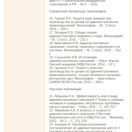
арест» // Обязательное медицинское
страхование в РФ. - № 5. – 2011.
Справочная литература, монографии:
16. Гуреев В.А. Защита прав граждан при
производстве по делам об административных
правонарушений: Монография. – М.: Статут,
2014. – 104 с.
17. Лупарев Е.Б. Общая теория
административно-правового спора. Монография.
– М.: Статут, 2010. – 211 с.
18. Максимова И.В. Административные
наказания: понятие, правовое содержание и их
система. Монография. – М.: Статут, 2015. – 312
с.
19. Слышалов И.В. Исполнение
административных наказаний. – Омск: Изд-во
Омской академии МВД России, 2014. – 97 с.
20. Цуканов Н.Н. Теория и практика
производства по делам об административных
правонарушениях, осуществляемого органами
внутренних дел: Монография. – Красноярск:
СибЮИ ФСКН России, 2012. – 346 с.
Научные публикации:
21. Абашина Л.А. Эффективность мер в виде
административных наказаний // Права и свободы
человека и гражданина: Актуальные проблемы
науки и практики. – Орел, 2011. – С. 322-327.
22. Абрамова А.Б. К вопросу о сущности
административного наказания // Вестник
Воронежского института МВД России. – Воронеж,
2012. - № 2. – С. 121-125.
23. Аскеров М. Проблема исполнения
постановления об административном аресте //
Пробелы в российском законодательстве. –