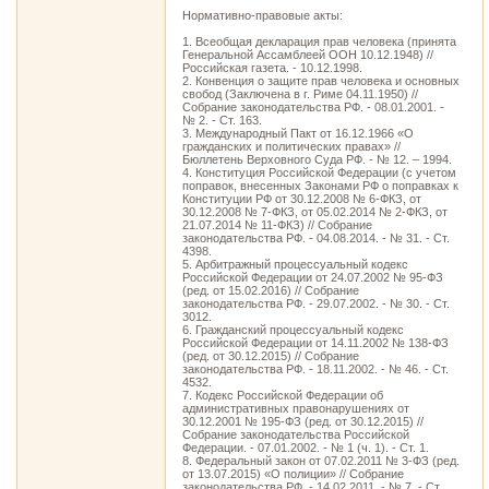
Нормативно-правовые акты:
1. Всеобщая декларация прав человека (принята
Генеральной Ассамблеей ООН 10.12.1948) //
Российская газета. - 10.12.1998.
2. Конвенция о защите прав человека и основных
свобод (Заключена в г. Риме 04.11.1950) //
Собрание законодательства РФ. - 08.01.2001. -
№ 2. - Ст. 163.
3. Международный Пакт от 16.12.1966 «О
гражданских и политических правах» //
Бюллетень Верховного Суда РФ. - № 12. – 1994.
4. Конституция Российской Федерации (с учетом
поправок, внесенных Законами РФ о поправках к
Конституции РФ от 30.12.2008 № 6-ФКЗ, от
30.12.2008 № 7-ФКЗ, от 05.02.2014 № 2-ФКЗ, от
21.07.2014 № 11-ФКЗ) // Собрание
законодательства РФ. - 04.08.2014. - № 31. - Ст.
4398.
5. Арбитражный процессуальный кодекс
Российской Федерации от 24.07.2002 № 95-ФЗ
(ред. от 15.02.2016) // Собрание
законодательства РФ. - 29.07.2002. - № 30. - Ст.
3012.
6. Гражданский процессуальный кодекс
Российской Федерации от 14.11.2002 № 138-ФЗ
(ред. от 30.12.2015) // Собрание
законодательства РФ. - 18.11.2002. - № 46. - Ст.
4532.
7. Кодекс Российской Федерации об
административных правонарушениях от
30.12.2001 № 195-ФЗ (ред. от 30.12.2015) //
Собрание законодательства Российской
Федерации. - 07.01.2002. - № 1 (ч. 1). - Ст. 1.
8. Федеральный закон от 07.02.2011 № 3-ФЗ (ред.
от 13.07.2015) «О полиции» // Собрание
законодательства РФ. - 14.02.2011. - № 7. - Ст.