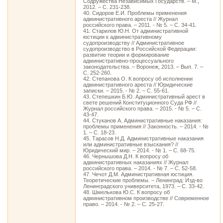
Содружества Независимых Государств. – М.,
2012. – С. 231-238.
40. Сидоров Е.И. Проблемы применения
административного ареста // Журнал
российского права. – 2011. - № 5. – С. 34-41.
41. Старилов Ю.Н. От административной
юстиции к административному
судопроизводству // Административное
судопроизводство в Российской Федерации:
развитие теории и формирование
административно-процессуального
законодательства. – Воронеж, 2013. – Вып. 7. –
С. 252-260.
42. Степанова О. К вопросу об исполнении
административного ареста // Юридические
записки. – 2015. - № 2. – С. 55-61.
43. Степешкин Б.Ю. Административный арест в
свете решений Конституционного Суда РФ //
Журнал российского права. – 2015. - № 5. – С.
43-47.
44. Стуканов А. Административные наказания:
проблемы применения // Законность. – 2014. - №
1. – С. 18-23.
45. Тарасов Н.Д. Административные наказания
или административные взыскания? //
Юридический мир. – 2014. - № 1. – С. 68-75.
46. Чернышова Д.Н. К вопросу об
административных наказаниях // Журнал
российского права. – 2014. - № 7. – С. 52-58.
47. Чечот Д.М. Административная юстиция.
Теоретические проблемы. – Ленинград: Изд-во
Ленинградского университета, 1973. – С. 33-42.
48. Шмелькова Ю.С. К вопросу об
административном производстве // Современное
право. – 2014. - № 2. – С. 25-27.