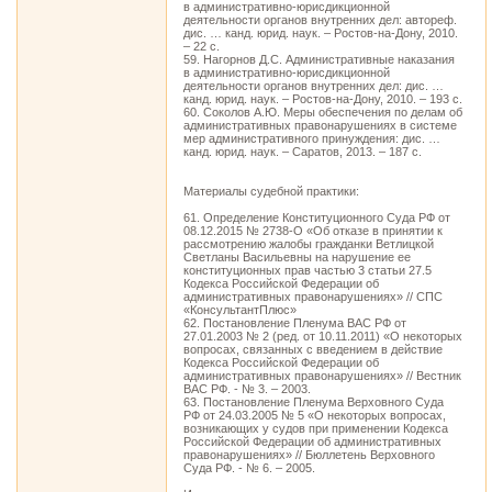
в административно-юрисдикционной
деятельности органов внутренних дел: автореф.
дис. … канд. юрид. наук. – Ростов-на-Дону, 2010.
– 22 с.
59. Нагорнов Д.С. Административные наказания
в административно-юрисдикционной
деятельности органов внутренних дел: дис. …
канд. юрид. наук. – Ростов-на-Дону, 2010. – 193 с.
60. Соколов А.Ю. Меры обеспечения по делам об
административных правонарушениях в системе
мер административного принуждения: дис. …
канд. юрид. наук. – Саратов, 2013. – 187 с.
Материалы судебной практики:
61. Определение Конституционного Суда РФ от
08.12.2015 № 2738-О «Об отказе в принятии к
рассмотрению жалобы гражданки Ветлицкой
Светланы Васильевны на нарушение ее
конституционных прав частью 3 статьи 27.5
Кодекса Российской Федерации об
административных правонарушениях» // СПС
«КонсультантПлюс»
62. Постановление Пленума ВАС РФ от
27.01.2003 № 2 (ред. от 10.11.2011) «О некоторых
вопросах, связанных с введением в действие
Кодекса Российской Федерации об
административных правонарушениях» // Вестник
ВАС РФ. - № 3. – 2003.
63. Постановление Пленума Верховного Суда
РФ от 24.03.2005 № 5 «О некоторых вопросах,
возникающих у судов при применении Кодекса
Российской Федерации об административных
правонарушениях» // Бюллетень Верховного
Суда РФ. - № 6. – 2005.