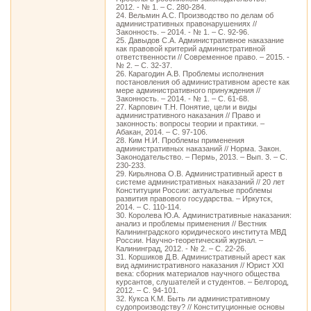
2012. - № 1. – С. 280-284.
24. Вельмин А.С. Производство по делам об
административных правонарушениях //
Законность. – 2014. - № 1. – С. 92-96.
25. Давыдов С.А. Административное наказание
как правовой критерий административной
ответственности // Современное право. – 2015. -
№ 2. – С. 32-37.
26. Карагодин А.В. Проблемы исполнения
постановления об административном аресте как
мере административного принуждения //
Законность. – 2014. - № 1. – С. 61-68.
27. Карпович Т.Н. Понятие, цели и виды
административного наказания // Право и
законность: вопросы теории и практики. –
Абакан, 2014. – С. 97-106.
28. Ким Н.И. Проблемы применения
административных наказаний // Норма. Закон.
Законодательство. – Пермь, 2013. – Вып. 3. – С.
230-233.
29. Кирьянова О.В. Административный арест в
системе административных наказаний // 20 лет
Конституции России: актуальные проблемы
развития правового государства. – Иркутск,
2014. – С. 110-114.
30. Королева Ю.А. Административные наказания:
анализ и проблемы применения // Вестник
Калининградского юридического института МВД
России. Научно-теоретический журнал. –
Калининград, 2012. - № 2. – С. 22-26.
31. Коршиков Д.В. Административный арест как
вид административного наказания // Юрист XXI
века: сборник материалов научного общества
курсантов, слушателей и студентов. – Белгород,
2012. – С. 94-101.
32. Кукса К.М. Быть ли административному
судопроизводству? // Конституционные основы