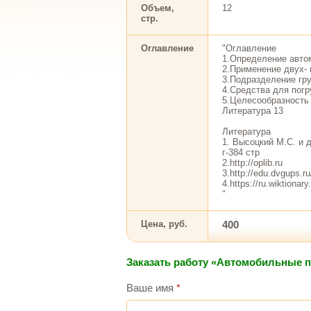
Объем,
12
стр.
Оглавление
"Оглавление
1.Определение автом
2.Применение двух- 
3.Подразделение гру
4.Средства для погру
5.Целесообразность 
Литература 13
Литература
1. Высоцкий М.С. и 
г-384 стр
2.http://oplib.ru
3.http://edu.dvgu
4.https://ru.wiktionar
"
Цена, руб.
400
Заказать работу «Автомобильные п
Ваше имя
*