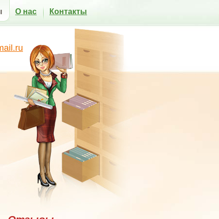
ы
О нас
Контакты
il.ru