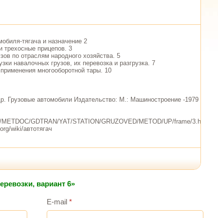
обиля-тягача и назначение 2
и трехосные прицепов. 3
зов по отраслям народного хозяйства. 5
зки навалочных грузов, их перевозка и разгрузка. 7
применения многооборотной тары. 10
др. Грузовые автомобили Издательство: М.: Машиностроение -1979
ps.ru/METDOC/GDTRAN/YAT/STATION/GRUZOVED/METOD/UP/frame/3.htm
y.org/wiki/автотягач
еревозки, вариант 6»
E-mail
*