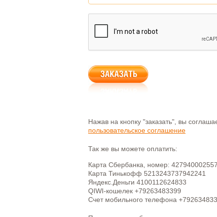
Нажав на кнопку "заказать", вы соглаш
пользовательское соглашение
Так же вы можете оплатить:
Карта Сбербанка, номер: 42794000255
Карта Тинькофф 5213243737942241
Яндекс.Деньги 4100112624833
QIWI-кошелек +79263483399
Счет мобильного телефона +79263483