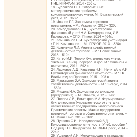
НИЦ ИНФРА-М, 2014 - 256 с.
18. Бурлакова О.В. Современные
методологические проблемы
консолидированного учета. М.: Бухгалтерский
учет, 2012 - 368 с.
19. Иванов Г.Г. Экономика торгового
предприятия. – М.: Академия, 2013 – 320с.
20. Каморджанова Н.А., Бухгалтерский
финансовый учет/ Н.А. Каморджанова, И.В.
Карташова. – СПб.: Питер, 2014 – 464с.
21. Камышанов П.И. Бухгалтерский учет и аудит
/ П.И. Камышанов. – М.: ПРИОР, 2013 – 320с.
22. Кравченко Л.И. Анализ хозяйственной
деятельности в торговле. – М.: Новое знание,
2013 – 512с.
23. Кутер М.И. Теория бухгалтерского учета:
Учебник. 3-е изд., перераб. и доп. М.: Финансы и
статистика, 2014 - 592 с.
24. Ларионов А.Д., Карзаева Н.Н., Нечитайло А.И.
Бухгалтерская финансовая отчетность. М.: ТК
Велби, изд-во Проспект, 2015 – 208 с.
25. Маркарьян Э.А. Экономический анализ
хозяйственной деятельности. – М.: КноРус, 2014
– 552с.
26. Мухина И.А. Экономика организации
(предприятия). – М.: Флинта, 2012 – 320с.
27. Попова Л.В., Богатырев М.А. Формирование
бухгалтерского (управленческого) учета на
отечественных предприятиях малого бизнеса.
Практические аспекты. Малые предприятия
розничной торговли и общественного питания. –
М.: Мини Тайп, 2015 – 160с.
28. Пучкова С.И., Новодворский В.Д.
Консолидированная отчетность: Учеб. пособие /
Под ред. Н.П. Кондракова. М.: ФБК-Пресс, 2014 –
224 с.
29. Ушвицкий Л.И. Международные стандарты