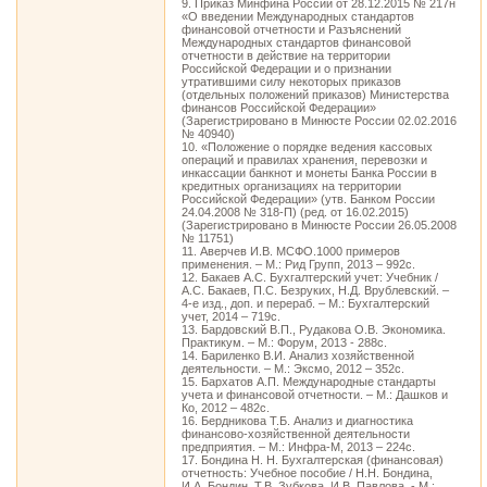
9. Приказ Минфина России от 28.12.2015 № 217н
«О введении Международных стандартов
финансовой отчетности и Разъяснений
Международных стандартов финансовой
отчетности в действие на территории
Российской Федерации и о признании
утратившими силу некоторых приказов
(отдельных положений приказов) Министерства
финансов Российской Федерации»
(Зарегистрировано в Минюсте России 02.02.2016
№ 40940)
10. «Положение о порядке ведения кассовых
операций и правилах хранения, перевозки и
инкассации банкнот и монеты Банка России в
кредитных организациях на территории
Российской Федерации» (утв. Банком России
24.04.2008 № 318-П) (ред. от 16.02.2015)
(Зарегистрировано в Минюсте России 26.05.2008
№ 11751)
11. Аверчев И.В. МСФО.1000 примеров
применения. – М.: Рид Групп, 2013 – 992с.
12. Бакаев А.С. Бухгалтерский учет: Учебник /
А.С. Бакаев, П.С. Безруких, Н.Д. Врублевский. –
4-е изд., доп. и перераб. – М.: Бухгалтерский
учет, 2014 – 719с.
13. Бардовский В.П., Рудакова О.В. Экономика.
Практикум. – М.: Форум, 2013 - 288с.
14. Бариленко В.И. Анализ хозяйственной
деятельности. – М.: Эксмо, 2012 – 352с.
15. Бархатов А.П. Международные стандарты
учета и финансовой отчетности. – М.: Дашков и
Ко, 2012 – 482с.
16. Бердникова Т.Б. Анализ и диагностика
финансово-хозяйственной деятельности
предприятия. – М.: Инфра-М, 2013 – 224с.
17. Бондина Н. Н. Бухгалтерская (финансовая)
отчетность: Учебное пособие / Н.Н. Бондина,
И.А. Бондин, Т.В. Зубкова, И.В. Павлова. - М.: