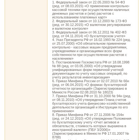
1. Федеральный закон от 22.05.2003 № 54-ФЗ
(ред. от 08.03.2015) «О применении контрольно-
кассовой техники при осуществлении наличных
денежных расчетов и (или) расчетов с
использованием платежных карт»
2. Федеральный закон от 10.12.2003 № 173-ФЗ
(ред. от 30.12.2015) «О валютном регулировании
и валютном контроле»
3. Федеральный закон от 06.12.2011 № 402-ФЗ
(ред. от 04.11.2014) «О бухгалтерском учете»
4. Указ Президента РФ от 16.02.1993 № 224 (ред.
от 25.07.2000) «Об обязательном применении
контрольно - кассовых машин предприятиями,
учреждениями и организациями всех форм
собственности при осуществлении расчетов с
населением»
5. Постановление Госкомстата РФ от 18.08.1998
№ 88 (ред. от 03.05.2000) «Об утверждении
унифицированных форм первичной учетной
документации по учету кассовых операций, по
учету результатов инвентаризации»
6. Приказ Минфина России от 02.07.2010 № 66н
(ред. от 06.04.2015) «О формах бухгалтерской
отчетности организаций» (Зарегистрировано в
Минюсте России 02.08.2010 № 18023)
7. Приказ Минфина РФ от 31.10.2000 № 94н (ред.
от 08.11.2010) «Об утверждении Плана счетов
бухгалтерского учета финансово-хозяйственной
деятельности организаций и Инструкции по его
применению»
8. Приказ Минфина РФ от 27.11.2006 № 154н
(ред. от 24.12.2010) «Об утверждении Положения
по бухгалтерскому учету «Учет активов и
обязательств, стоимость которых выражена в
иностранной валюте» (ПБУ 3/2006)»
(Зарегистрировано в Минюсте РФ 17.01.2007 №
8788)