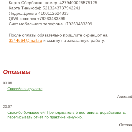
Карта Сбербанка, номер: 4279400025575125
Карта Тинькофф 5213243737942241
Яндекс.Деньги 4100112624833
QIWI-кошелек +79263483399
Счет мобильного телефона +79263483399
После оплаты обязательно пришлите скриншот на
3344664@mail.ru
и ссылку на заказанную работу.
Отзывы
03.08
Спасибо выручаете
Алексей
23.07
Cпасибо большое ей! Преподаватель 5 поставила, дорабатывать,
переписывать отчет по практике ненужно.
Оксана