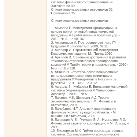
системе финансового планирования 26
Заключение 30
Список использованных источников 32
Приложения 35
Список использованных источников
1. Акмаева Р. Менеджмент организации на
основе принятия новой управленческой
парадигмы // Пробл.теории и практики упр. -
2010.-№11. - с.98-107.
2. Аникандров А. Построение светлого IT-
будущего // Консультант, 2009, № 11
3. Ансофф И. Стратегический менеджмент.
Классическое издание. М.: Питер, 2010
4. Архипов В. Основные достижения в развитии
технологии стратегического планирования
компаний // Пробл.теории и практики упр. - 2010.-
№5. - с.112-118.
5. Аткина Н. Стратегическое планирование
использования рыночного потен-циала
предприятия // Менеджмент в России и за
рубежом. - 2011.-№2. - с.3-12.
6. Ашурлы З., Кубарева Е. Внедрение матричной
системы бюджетирования // Финансовый
директор. - 2006. - № 5
7. Баканов М.К, Шеремет А.Д. Теория
экономического анализа. - М.: Финансы и
статистика, 2007.
8. Балабанов И.Т. Анализ и планирование
финансов хозяйствующего субъекта. - М.:
Финансы и статистика, 2006
9. Бандурин А. В., Гуржиев В. А., Нургалиев Р. З.
Финансовая стратегия корпорации. – М.: Алмаз, –
2009
10. Блехерман М.Х. Гибкие производственные
системы. Организацион¬но-экономические