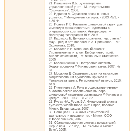
21. Ивашкевич В.Б. Бухгалтерский
управленческий учет. - М.: издательство
"Экономиста", 2006.
22. Идрисов А. Стратегия роста в новых
условиях // Менеджмент сегодня. - 2003.-№3. -
с.36-44.
23. Исаева И.Е. Развитие финансовой структуры
и методов финансового ме-неджмента в
операторских компаниях: Автореферат. –
Волгоград: типография ВГУ, 2007
24. Карлофф Б. Деловая стратегия: пер. с англ./
Науч. ред. и авт. послесл. В.А. Приписнов. – М.:
Экономика, 2010.
25. Ковалев В.В. Финансовый анализ:
Управление капиталом. Выбор инвестиций.
Анализ отчетности, - М: Финансы и статистика,
2005
26. Колесниченко В. Построение системы
бюджетирования // Финансовая газета, 2007, №
34
27. Мошкина Д. Стратегия развития на основе
бюджетирования в условиях кризиса //
Финансовая газета. Региональный выпуск, 2010,
№ 9
28. Пчелинцева Л. Роль и содержание учетно-
аналитического обеспечения вы-бора
финансовой стратегии организации // Финансы и
кредит. - 2006.-№33. - с.78-82.
29. Русак НА., Русак В.А. Финансовый анализ
субъекта хозяйствова¬ния: Справ, пособие. -
Минск: Высш. школа, 2007.
30. Савицкая Г.В. Анализ хозяйственной
деятельности предприятия. - Минск: ООО
«Новое знание», 2007.
31. Сбалансированная система показателей:
Пер. с нем. - 2-е изд. - М.: "Альпина Бизнес
Букс", 2005.