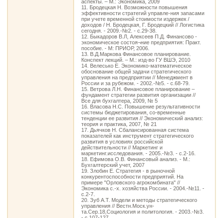
аспекты. – М.: Экономика, 2009
11. Бродецкая Н. Возможности повышения
эффективности стратегий управле-ния запасами
при учете временной стоимости издержек /
доходов / Н. Бродецкая, Г. Бродецкий // Логистика
сегодня. - 2009.-№2. - с.29-38.
12. Быкадоров В.Л, Алексеев П.Д. Финансово -
экономическое состоя¬ние предприятия: Практ.
пособие. - М: ПРИОР, 2006.
13. В.Д.Маркова Финансовое планирование.
Конспект лекций. – М.: изд-во ГУ ВШЭ, 2010
14. Велесько Е. Экономико-математическое
обоснование общей задачи стратегического
управления на предприятии // Менеджмент в
России и за рубежом. - 2002.-№5. - с.68-79.
15. Ветрова Л.Н. Финансовое планирование –
фундамент стратегии развития организации //
Все для бухгалтера, 2009, № 5
16. Власова Н.С. Повышение результативности
системы бюджетирования, со-временные
тенденции ее развития // Экономический анализ:
теория и практика, 2007, № 21
17. Дьячков Н. Сбалансированная система
показателей как инструмент стратегического
развития в условиях российской
действительности // Маркетинг и
маркетинг.исследования. - 2005.-№3. - с.2-16.
18. Ефимова О.В. Финансовый анализ. - М.:
Бухгалтерский учет, 2007
19. Злобин Е. Стратегия - в рыночной
конкурентоспособности предприятий. На
примере "Орловского агрокомбината" //
Экономика с.-х. хозяйства России. - 2004.-№11. -
с.2-7.
20. Зуб А.Т. Модели и методы стратегического
управления // Вестн.Моск.ун-
та.Сер.18,Социология и политология. - 2003.-№3.
- с.107-127.