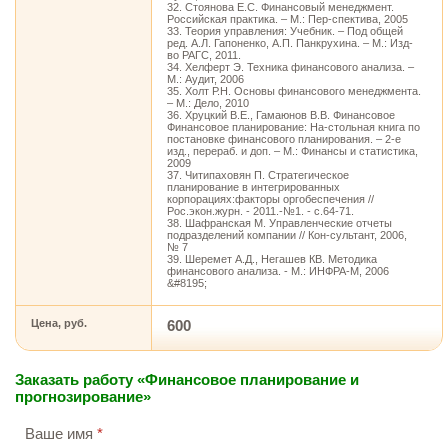
32. Стоянова Е.С. Финансовый менеджмент.
Российская практика. – М.: Пер-спектива, 2005
33. Теория управления: Учебник. – Под общей
ред. А.Л. Гапоненко, А.П. Панкрухина. – М.: Изд-
во РАГС, 2011.
34. Хелферт Э. Техника финансового анализа. –
М.: Аудит, 2006
35. Холт Р.Н. Основы финансового менеджмента.
– М.: Дело, 2010
36. Хруцкий В.Е., Гамаюнов В.В. Финансовое
Финансовое планирование: На-стольная книга по
постановке финансового планирования. – 2-е
изд., перераб. и доп. – М.: Финансы и статистика,
2009
37. Читипаховян П. Стратегическое
планирование в интегрированных
корпорациях:факторы оргобеспечения //
Рос.экон.журн. - 2011.-№1. - с.64-71.
38. Шафранская М. Управленческие отчеты
подразделений компании // Кон-сультант, 2006,
№ 7
39. Шеремет А.Д., Негашев КВ. Методика
финансового анализа. - М.: ИНФРА-М, 2006
&#8195;
Цена, руб.
600
Заказать работу «Финансовое планирование и
прогнозирование»
Ваше имя
*