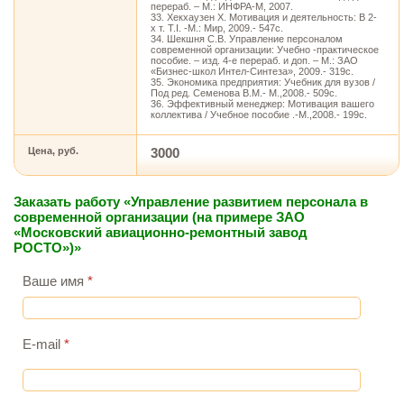
перераб. – М.: ИНФРА-М, 2007.
33. Хекхаузен X. Мотивация и деятельность: В 2-
х т. T.I. -М.: Мир, 2009.- 547с.
34. Шекшня С.В. Управление персоналом
современной организации: Учебно -практическое
пособие. – изд. 4-е перераб. и доп. – М.: ЗАО
«Бизнес-школ Интел-Синтеза», 2009.- 319с.
35. Экономика предприятия: Учебник для вузов /
Под ред. Семенова В.М.- М.,2008.- 509с.
36. Эффективный менеджер: Мотивация вашего
коллектива / Учебное пособие .-М.,2008.- 199с.
Цена, руб.
3000
Заказать работу «Управление развитием персонала в
современной организации (на примере ЗАО
«Московский авиационно-ремонтный завод
РОСТО»)»
Ваше имя
*
E-mail
*