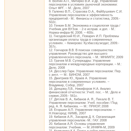
8. Волгин А.П., Митирко В.И. и др. Управление
персоналом в условиях рыночной экономики:
Опыт ФРГ. – М.: Дело, 2007
9. Галенко В.П., Страхова О.А., Файбушевич С.И.
Управление персоналом и эффективность
предприятий.- М.: Финансы и статистика, 2009.-
502с.
10. Генкин Б.М. Экономика и социология труда /
Учебник для ВУЗов. - 2-е исправ. и доп. - М.:
Норма-инфра-М, 2008. – 400с.
11. Гнездовский Ю.И., Поварич И.П. Проблемы
организации оплаты труда в современных
условиях. – Кемерово: Кузбассвузиздат, 2009.-
357с.
12. Гончаров В.В. В поисках совершенства
управления: Руководство для высшего
управленческого персонала. – М.: МНИИПУ, 2009
13. Грачев М.В. Суперкадры: Управление
персоналом и международные корпорации. – М.:
Дело, 2008
14. Десслер Гари. Управление персоналом: Пер.
с англ. — М.: БИНОМ, 2007
15. Дмитриев Ю., Краев А. Управление
персоналом в современных условиях. –
Владимир, Собор, 2007
16. Донцова Л,В., Никифоров Н.А. Анализ
финансовой отчетности: Учеб. пос. – М.: Дело и
сервис,2009.- 561с.
17. Дятлов В. А., Кибанов А. Я., Пихало В. Т.
Управление персоналом: Учеб. пособие / Под
ред. А. Я. Кибанова. — М.: ПРИОР, 2008
18. Егоршин А.П. Управление персоналом. –
Н.Новгород: НИМБ, 2007
19. Кибанов А.Я., Захаров Д. К. Организация
управления персоналом.-М.: ГАУ. 2008
20. Кибанов А.Я. Основы управления
персоналом: Учебник. — М.:ИНФРА-М, 2009
21. Кравченко К.А. Поиск и отбор персонала: