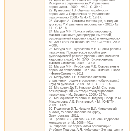
История и современность.// Управление
персоналом. –2009. -№12 –С. 39-42
22. Кузнецова Н.В. Оценка потребности
персонале. // Справочник по управлению
персоналом.- 2008.- № 4.- С. 12-17.
23. Лазарев А.. Система мотивации, выгодная
для всех // Управление персоналом.- 2011.- №
17.- С.12-18.
24. Магура М.И. Поиск и отбор персонала.
Настольная книга для предпринимателей,
руководителей кадровых служб и менеджеров.-
М.: ЗАО «Бизнес-школа «Интел-Синтез»», 2008.
– 608с.
25. Магура М.И., Курбатова М.Б. Оценка работы
персонала. Практическое пособие для
руководителей разного уровня и специалистов
кадровых служб. - М.: ЗАО «Бизнес-школа
«Интел-Синтез»», 2009. – 399с.
26. Магура М.И., Курбатова М.Б. Современные
персонал-технологии. - М.: ЗАО «Бизнес-школа
«Интел-Синтез»», 2011.
27. Матрусова Т.Н. Японская система
управления трудом в условиях глобализации //
Труд за рубежом.- 2009.- № 1.- С. 13 – 14.
28. Милкович Дж.Т., Ньюман Дж.М. Система
вознаграждений и методы стимулирования
персонала. - М.: Вершина, 2009.- 257с.
29. Менеджмент: Учебник // Под ред. Проф. М.М.
Максимцова, А.В. Игнатьевой. - М.: ЮНИТИ,
2009 .- 412с.
30. Подкустов В.П., Чекшин В.И. Финансовый
анализ, Учебное пособие по курсу,
Электросталь, 2011.
31. Травин В.В., Дятлов В.А. Основы кадрового
менеджмента- М., 2008.- 401с.
32. Управление персоналом организации:
Учебник/ Под ред. А.Я. Кибанова.– 3-е изд., доп. и