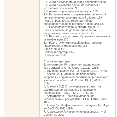
2.3. Анализ кадрового состава предприятия 78
2.4. Анализ системы обучения, развития и
мотивации персонала 89
2.5. Анализ корпоративной культуры 105
2.6. Использование компьютерных технологий
при выполнении аналитической работы 109
Глава 3. Разработка мероприятий по
совершенствованию развития персонала 122
3.1. Совершенствование оплаты труда 122
3.2 Регулирование деловой карьеры как
направление развития персонала 125
3.3. Разработка программ обучения и повышения
квалификации 130
3.4. Расчёт экономической эффективности
предложенных мероприятий 132
Заключение 145
Список литературы 149
Приложения 152
Список литературы
1. Конституция РФ с научно-практическим
комментариями.- М.:Юристъ,2011.- 926с.
2. Трудовой Кодекс РФ.- М.:Юристъ,2011.- 648с.
3. Аверин А.Н. Управление персоналом,
кадровая и социальная политика в организации:
Учебное пособие. – М.: Изд-во РАГС, 2009. –
319с.
4. Алехина О.Е. Стимулирование развития
работников организации. // Управление
персоналом. – 2011. - № 1. – С. 50-52.
5. Армстронг М. Практика управления
человеческими ресурсами. - СПб.: Питер, 2008.-
409с.
6. Адаир Дж. Эффективная мотивация. - М.: Изд-
во ЭКСМО, 2011.-299с.
7. АлавердовА.Р. Управление первоналом. – М.:
Соминтэк, 2007