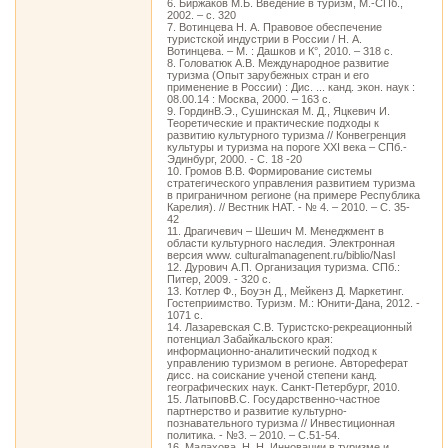
6. Биржаков М.Б. Введение в туризм, М.-СПб.,
2002. – с. 320
7. Вотинцева Н. А. Правовое обеспечение
туристской индустрии в России / Н. А.
Вотинцева. – М. : Дашков и К°, 2010. – 318 с.
8. Головатюк А.В. Международное развитие
туризма (Опыт зарубежных стран и его
применение в России) : Дис. ... канд. экон. наук :
08.00.14 : Москва, 2000. – 163 с.
9. ГординВ.Э., Сушинская М. Д., Яцкевич И.
Теоретические и практические подходы к
развитию культурного туризма // Конвегренция
культуры и туризма на пороге XXI века – СПб.-
Эдинбург, 2000. - С. 18 -20
10. Громов В.В. Формирование системы
стратегического управления развитием туризма
в приграничном регионе (на примере Республика
Карелия). // Вестник НАТ. - № 4. – 2010. – С. 35-
42
11. Драгичевич – Шешич М. Менеджмент в
области культурного наследия. Электронная
версия www. culturalmanagenent.ru/biblio/Nasl
12. Дурович А.П. Организация туризма. СПб.:
Питер, 2009. - 320 с.
13. Котлер Ф., Боуэн Д., Мейкенз Д. Маркетинг.
Гостеприимство. Туризм. М.: Юнити-Дана, 2012. -
1071 с.
14. Лазаревская С.В. Туристско-рекреационный
потенциал Забайкальского края:
информационно-аналитический подход к
управлению туризмом в регионе. Автореферат
дисс. на соискание ученой степени канд.
географических наук. Санкт-Петербург, 2010.
15. ЛатыповВ.С. Государственно-частное
партнерство и развитие культурно-
познавательного туризма // Инвестиционная
политика. - №3. – 2010. – С.51-54.
16. Малахова, Н. Н. Инновации в туризме и