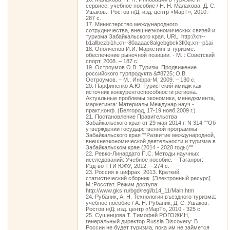
сервисе: учебное пособие / Н. Н. Малахова, Д. С.
Ушаков.- Ростов н/Д: изд. центр «МарТ», 2010.-
287 с.
17. Министерство международного
сотрудничества, внешнеэкономических связей и
туризма Забайкальского края. URL: http://xn--
b1allbezbi1h.xn--80aaaac8algcbgbck3fl0q.xn--p1ai
18. Ополченов И.И. Маркетинг в туризме:
обеспечение рыночной позиции. - М. : Советский
спорт, 2008. – 187 с.
19. Остроумов О.В. Туризм. Продвижение
российского турпродукта &#8725; О.В.
Остроумов. – М.: Инфра-М, 2009. – 130 с.
20. Парфиненко А.Ю. Туристский имидж как
источник конкурентоспособности региона.
Актуальные проблемы экономики, менеджмента,
маркетинга: Материалы Междунар.науч.-
практ.конф. (Белгород, 17-19 нояб.2009 г.)
21. Постановление Правительства
Забайкальского края от 29 мая 2014 г. N 314 ""Об
утверждении государственной программы
Забайкальского края ""Развитие международной,
внешнеэкономической деятельности и туризма в
Забайкальском крае (2014 - 2020 годы)""
22. Ревко-Линардато П.С. Методы научных
исследований: Учебное пособие. – Таганрог:
Изд-во ТТИ ЮФУ, 2012. – 274 с.
23. Россия в цифрах. 2013. Краткий
статистический сборник. [Электронный ресурс]
М.:Росстат. Режим доступа:
http://www.gks.ru/bgd/regl/b14_11/Main.htm
24. Рубаник, А. Н. Технологии въездного туризма:
учебное пособие / А. Н. Рубаник, Д. С. Ушаков.-
Ростов н/Д: изд. центр «МарТ», 2010.- 325 с.
25. Сушенцова Т. Тимофей РОГОЖИН,
генеральный директор Russia Discovery: В
России не будет туризма, пока им не займется