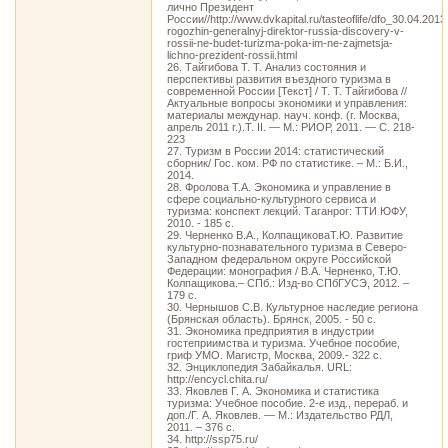
лично Президент
России//http://www.dvkapital.ru/tasteoflife/dfo_30.04.201
rogozhin-generalnyj-direktor-russia-discovery-v-
rossii-ne-budet-turizma-poka-im-ne-zajmetsja-
lichno-prezident-rossii.html
26. Тайгибова Т. Т. Анализ состояния и
перспективы развития въездного туризма в
современной России [Текст] / Т. Т. Тайгибова //
Актуальные вопросы экономики и управления:
материалы междунар. науч. конф. (г. Москва,
апрель 2011 г.).Т. II. — М.: РИОР, 2011. — С. 218-
223
27. Туризм в России 2014: статистический
сборник/ Гос. ком. РФ по статистике. – М.: Б.И.,
2014.
28. Фролова Т.А. Экономика и управление в
сфере социально-культурного сервиса и
туризма: конспект лекций. Таганрог: ТТИ ЮФУ,
2010. - 185 с.
29. Черненко В.А., КолпащиковаТ.Ю. Развитие
культурно-познавательного туризма в Северо-
Западном федеральном округе Российской
Федерации: монография / В.А. Черненко, Т.Ю.
Колпащикова.– СПб.: Изд-во СПбГУСЭ, 2012. –
179 с.
30. Чернышов С.В. Культурное наследие региона
(Брянская область). Брянск, 2005. - 50 с.
31. Экономика предприятия в индустрии
гостеприимства и туризма. Учебное пособие,
гриф УМО. Магистр, Москва, 2009.- 322 с.
32. Энциклопедия Забайкалья. URL:
http://encycl.chita.ru/
33. Яковлев Г. А. Экономика и статистика
туризма: Учебное пособие. 2-е изд., перераб. и
доп./Г. А. Яковлев. — М.: Издательство РДЛ,
2011. – 376 с.
34. http://ssp75.ru/