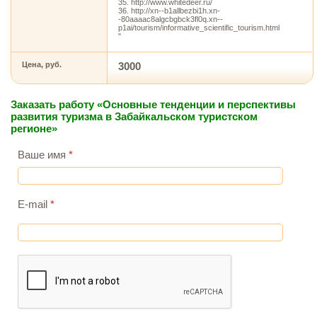
35. http://www.whitedeer.ru/
36. http://xn--b1allbezbi1h.xn-
-80aaaac8algcbgbck3fl0q.xn--
p1ai/tourism/informative_scientific_tourism.html
"
Цена, руб.
3000
Заказать работу «Основные тенденции и перспективы
развития туризма в Забайкальском туристском
регионе»
Ваше имя
*
E-mail
*