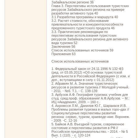
Забайкальском регионе 36
Глава 3. Перспективы использования туристских
ресурсов Забайкальского региона на примере
разработки активного тура 40
3.1 Разработка программы и маршрута 40
3.2. Расчет стоимости, обоснование
привлекательности и конкурентоспособности
предложенного туристского продукта 46
3.3. Практические рекомендации по
перспективам использования туристских
ресурсов Забайкальского региона для активного
вида туризма 52
Заключение 56
Список использованных источников 59
Приложения 63
Список использованных источников
1. Федеральный закон от 24.11.1996 N 132-ФЗ
(ред. от 03.05.2012) «Об основах туристской
деятельности в Российской Федерации» (с изм. и
доп., вступающими в силу с 01.11.2012)
2. Абрамян М. А. Значение туристических
ресурсов в развитии туризма // Молодой ученый.
- 2011. - №6. Т.1. - С. 138-139
3. Арбузов А.Ф. География туризма: учебник для
студ. сред.проф. образования/ А.Ф.Арбузов. – М.:
ИЦ «Академия», 2009. – 160 с.
4. Ахромссв Л.М., Данилов Ю.Г., Шараиасв И.В.
Проблемы развития туризма в малых горо¬дах //
Социокультурные перспективы развития
региона: сервис, туризм, краеведе¬ние. Воронеж.
- 2009. -С. 12-16
5. Байков А.В. Въездной туризм, современное
состояние и перспективы развития в РФ //
Российское предпринимательство. - 2014. - № 5
Вып. 1 (110). - c. 120-124