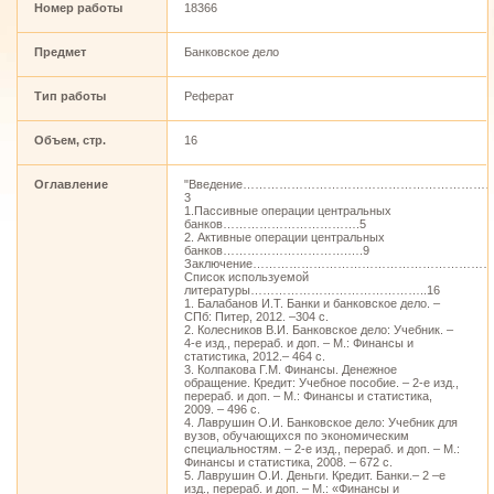
Номер работы
18366
Предмет
Банковское дело
Тип работы
Реферат
Объем, стр.
16
Оглавление
"Введение……………………………………………………
3
1.Пассивные операции центральных
банков…………………………….5
2. Активные операции центральных
банков………………………….….9
Заключение……………………………………………………
Список используемой
литературы……………………………………..16
1. Балабанов И.Т. Банки и банковское дело. –
СПб: Питер, 2012. –304 с.
2. Колесников В.И. Банковское дело: Учебник. –
4-е изд., перераб. и доп. – М.: Финансы и
статистика, 2012.– 464 с.
3. Колпакова Г.М. Финансы. Денежное
обращение. Кредит: Учебное пособие. – 2-е изд.,
перераб. и доп. – М.: Финансы и статистика,
2009. – 496 с.
4. Лаврушин О.И. Банковское дело: Учебник для
вузов, обучающихся по экономическим
специальностям. – 2-е изд., перераб. и доп. – М.:
Финансы и статистика, 2008. – 672 с.
5. Лаврушин О.И. Деньги. Кредит. Банки.– 2 –е
изд., перераб. и доп. – М.: «Финансы и