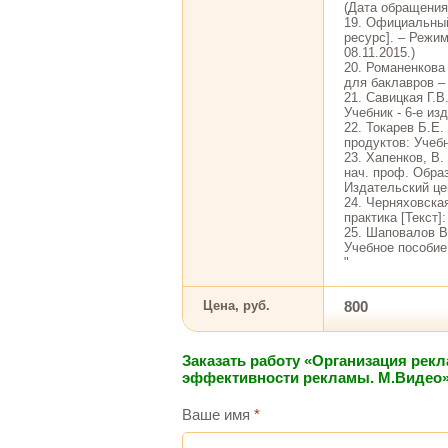
(Дата обращения 
19. Официальный
ресурс]. – Режим
08.11.2015.)
20. Романенкова
для баклавров – 
21. Савицкая Г.В
Учебник - 6-е из
22. Токарев Б.Е
продуктов: Учеб
23. Хапенков, В.
нач. проф. Образ
Издательский цен
24. Черняховска
практика [Текст]
25. Шаповалов В
Учебное пособие 
"
Цена, руб.
800
Заказать работу «Организация рек
эффективности рекламы. М.Видео
Ваше имя
*