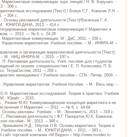
. Маркетинговые коммуникации: курс лекций / Н. В. Борушко. -
. - 306 с.
Маркетинговые исследования [Текст] / Божук С.Г., Ковалик Л.Н. –
. – 304 с.
А., Основы рекламной деятельности [Текст]/Васильев Г. А.
 М.: ЮНИТИ-ДАНА, 2013. – 414 с.
нтегрированные маркетинговые коммуникации // Маркетинг в
жом. — 2013. — № 6. с. 24-28
. Маркетинговые коммуникации. М.: ДиС, 2011. – 336 с.
. Управление маркетингом: Учебное пособие. – М.: ИНФРА-М. –
правление и организация маркетинговой деятельности [Текст]:
 – М.: НИЦ ИНФРА-М. – 2015. – 197 с.
Е. П. Рекламная деятельность: Учеб. пособие для студентов
едений по эконом. специальностям / Е. П. Колеснева, П. Б.
к: ТетраСистем, 2011. – 256 с.
аркетинг менеджмент / Учебное пособие – СПб.: Питер, 2009. –
. Управление маркетингом: Учебное пособие. – М.: Весь мир. –
 О.Н. Маркетинговые исследования: Теория и практика: Учебник
М.: Юрайт. – 2015.
К., Рюмин М.Ю. Коммуникационная концепция маркетинга и ее
спечение // Маркетинг. — 2011. — № 6. с. 64-66
. Основы рекламы: Учебник: – М.: Экономистъ, 2013. – 319 с.
.Г., Рекламная деятельность / Ф.Г. Панкратов Ю.К. Баженов:
кое пособие - М., 2013. – 348 с.
., Эриашвили Н.Д., Обухов О.В. Основы маркетинга. Теория и
: Учебное пособие. – М.: ЮНИТИ-ДАНА. – 2011. – 383 с.
 сайт торговой компании «М.Видео» – http://www.mvideo.ru