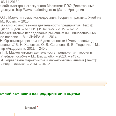
06.11.2015.)
 сайт электронного журнала Маркетинг PRO [Электронный
 доступа: http://www.marketingpro.ru (Дата обращения
 О.Н. Маркетинговые исследования: Теория и практика: Учебник
М.: Юрайт. – 2015.
. Анализ хозяйственной деятельности предприятия [Текст]:
д.,испр. и доп. – М.: НИЦ ИНФРА-М.- 2015. – 626 с.
. Маркетинговые исследования рыночных ниш инновационных
ное пособие. – М.: ИНФРА-М. – 2014.
 Н. Организация рекламной деятельности / Учеб. пособие для
ования // В. Н. Хапенков, О. В. Сагинова, Д. В. Федюнин. – М.:
тр «Академия», 2011. – 240 с.
я Т.Н. Маркетинговая деятельность предприятия: теория и
: Учебное пособие – М.: Высш. обр. – 2013. – 743 с.
.А. Управление маркетингом и маркетинговый анализ [Текст]:
- Рн/Д.: Феникс. – 2014. – 345 с.
ламной кампании на предприятии и оценка
»
E-mail
*