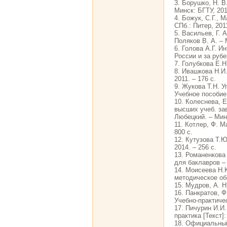
3. Борушко, Н. В
Минск: БГТУ, 2013
4. Божук, С.Г., 
СПб.: Питер, 2011
5. Васильев, Г. 
Поляков В. А. –
6. Голова А.Г. И
России и за рубе
7. Голубкова Е.Н
8. Ивашкова Н.И
2011. – 176 с.
9. Жукова Т.Н. У
Учебное пособие
10. Колеснева, 
высших учеб. зав
Любецкий. – Минс
11. Котлер, Ф. М
800 с.
12. Кутузова Т.Ю
2014. – 256 с.
13. Романенкова
для баклавров – 
14. Моисеева Н.
методическое обе
15. Мудров, А. Н
16. Панкратов, Ф
Учебно-практичес
17. Пичурин И.И
практика [Текст]
18. Официальный