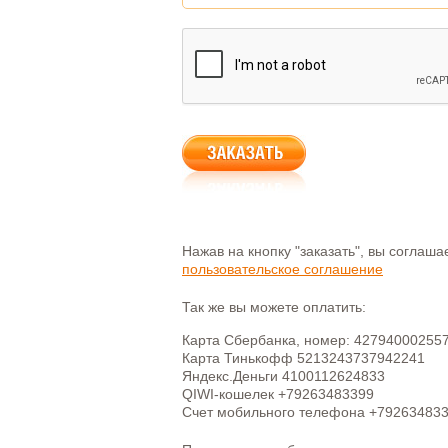
Нажав на кнопку "заказать", вы соглаш
пользовательское соглашение
Так же вы можете оплатить:
Карта Сбербанка, номер: 42794000255
Карта Тинькофф 5213243737942241
Яндекс.Деньги 4100112624833
QIWI-кошелек +79263483399
Счет мобильного телефона +79263483