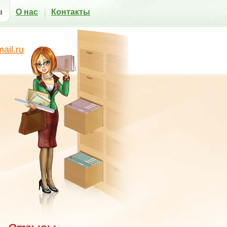
ы
О нас
Контакты
il.ru