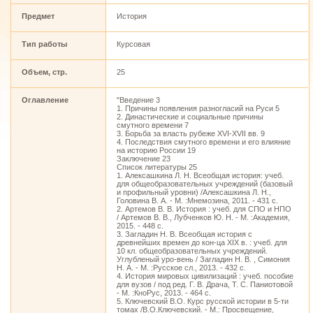
Предмет
История
Тип работы
Курсовая
Объем, стр.
25
Оглавление
"Введение 3
1. Причины появления разногласий на Руси 5
2. Династические и социальные причины
смутного времени 7
3. Борьба за власть рубеже XVI-XVII вв. 9
4. Последствия смутного времени и его влияние
на историю России 19
Заключение 23
Список литературы 25
1. Алексашкина Л. Н. Всеобщая история: учеб.
для общеобразовательных учреждений (базовый
и профильный уровни) /Алексашкина Л. Н.,
Головина В. А. - М. :Мнемозина, 2011. - 431 с.
2. Артемов В. В. История : учеб. для СПО и НПО
/ Артемов В. В., Лубченков Ю. Н. - М. :Академия,
2015. - 448 с.
3. Загладин Н. В. Всеобщая история с
древнейших времен до кон-ца XIX в. : учеб. для
10 кл. общеобразовательных учреждений.
Углубленый уро-вень / Загладин Н. В. , Симония
Н. А. - М. :Русское сл., 2013. - 432 с.
4. История мировых цивилизаций : учеб. пособие
для вузов / под ред. Г. В. Драча, Т. С. Паниотовой
- М. :КноРус, 2013. - 464 с.
5. Ключевский В.О. Курс русской истории в 5-ти
томах /В.О.Ключевский. - М.: Просвещение,