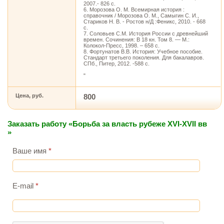
2007.- 826 с.
6. Морозова О. М. Всемирная история :
справочник / Морозова О. М., Самыгин С. И.,
Стариков Н. В. - Ростов н/Д :Феникс, 2010. - 668
с.
7. Соловьев С.М. История России с древнейший
времен. Сочинения: В 18 кн. Том 8. — М.:
Колокол-Пресс, 1998. – 658 с.
8. Фортунатов В.В. История: Учебное пособие.
Стандарт третьего поколения. Для бакалавров.
СПб., Питер, 2012. -588 с.
"
Цена, руб.
800
Заказать работу «Борьба за власть рубеже XVI-XVII вв
»
Ваше имя
*
E-mail
*