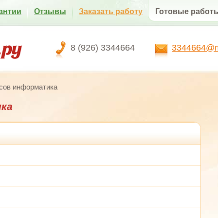
антии
Отзывы
Заказать работу
Готовые работ
8 (926) 3344664
3344664@ma
осов информатика
ика