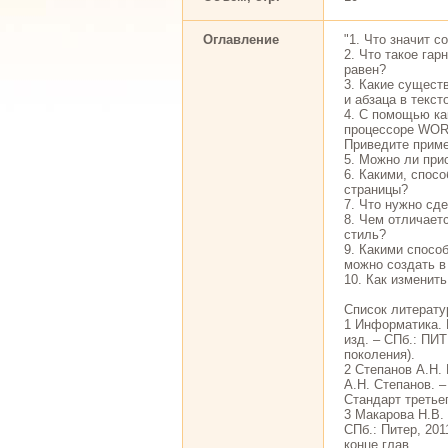
Оглавление
"1. Что значит 
2. Что такое гар
равен?
3. Какие сущест
и абзаца в текс
4. С помощью ка
процессоре WORD
Приведите прим
5. Можно ли при
6. Какими, спос
страницы?
7. Что нужно сд
8. Чем отличаетс
стиль?
9. Какими спосо
можно создать в
10. Как изменит
Список литерат
1 Информатика. Б
изд. – СПб.: ПИТ
поколения).
2 Степанов А.Н.
А.Н. Степанов. –
Стандарт третьег
3 Макарова Н.В.
СПб.: Питер, 2011
конце глав.