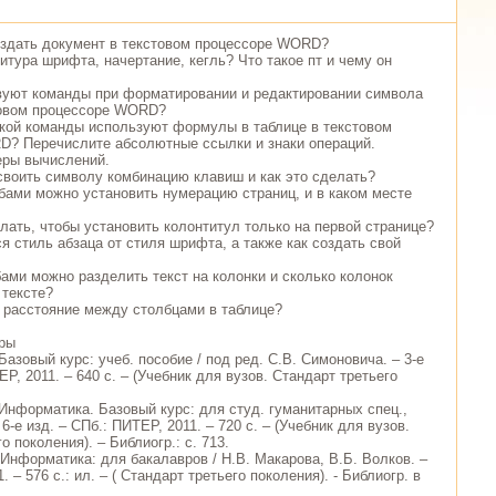
создать документ в текстовом процессоре WORD?
нитура шрифта, начертание, кегль? Что такое пт и чему он
вуют команды при форматировании и редактировании символа
товом процессоре WORD?
кой команды используют формулы в таблице в текстовом
? Перечислите абсолютные ссылки и знаки операций.
еры вычислений.
своить символу комбинацию клавиш и как это сделать?
обами можно установить нумерацию страниц, и в каком месте
елать, чтобы установить колонтитул только на первой странице?
я стиль абзаца от стиля шрифта, а также как создать свой
бами можно разделить текст на колонки и сколько колонок
 тексте?
ь расстояние между столбцами в таблице?
уры
азовый курс: учеб. пособие / под ред. С.В. Симоновича. – 3-е
ЕР, 2011. – 640 с. – (Учебник для вузов. Стандарт третьего
 Информатика. Базовый курс: для студ. гуманитарных спец.,
 6-е изд. – СПб.: ПИТЕР, 2011. – 720 с. – (Учебник для вузов.
о поколения). – Библиогр.: с. 713.
 Информатика: для бакалавров / Н.В. Макарова, В.Б. Волков. –
. – 576 с.: ил. – ( Стандарт третьего поколения). - Библиогр. в