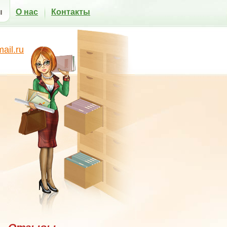
ы
О нас
Контакты
il.ru