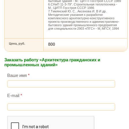
бытовые здания - М.: ЦИТП Госстроя СССР. 1989
6.СНиП 11-3-79". Строительная теплотехника -
М.: ЦИТП Госстроя СССР. 1986
7.Тимянский Ю. С.. Аксенова И. В И др.
Методические указания к разработке
комплексного архитектурно-конструктивного
проекта производственного и административно-
бытового зданий промышленного предприятия
для специальности 2903 «ПГС» - М,:МГСУ, 1994
Цена, руб.
800
Заказать работу «Архитектура гражданских и
промышленных зданий»
Ваше имя
*
E-mail
*