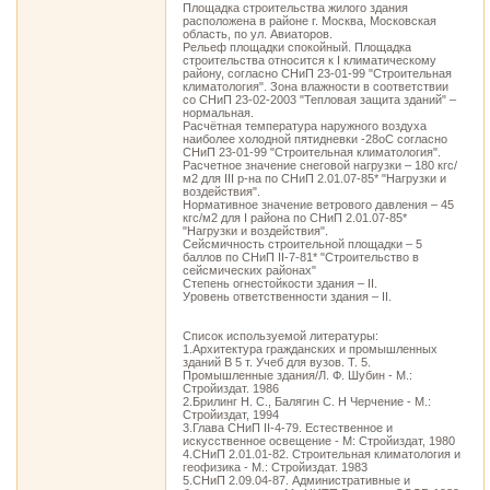
Площадка строительства жилого здания
расположена в районе г. Москва, Московская
область, по ул. Авиаторов.
Рельеф площадки спокойный. Площадка
строительства относится к I климатическому
району, согласно СНиП 23-01-99 "Строительная
климатология". Зона влажности в соответствии
со СНиП 23-02-2003 "Тепловая защита зданий" –
нормальная.
Расчётная температура наружного воздуха
наиболее холодной пятидневки -28оС согласно
СНиП 23-01-99 "Строительная климатология".
Расчетное значение снеговой нагрузки – 180 кгс/
м2 для III р-на по СНиП 2.01.07-85* "Нагрузки и
воздействия".
Нормативное значение ветрового давления – 45
кгс/м2 для I района по СНиП 2.01.07-85*
"Нагрузки и воздействия".
Сейсмичность строительной площадки – 5
баллов по СНиП II-7-81* "Строительство в
сейсмических районах"
Степень огнестойкости здания – II.
Уровень ответственности здания – II.
Список используемой литературы:
1.Архитектура гражданских и промышленных
зданий В 5 т. Учеб для вузов. Т. 5.
Промышленные здания/Л. Ф. Шубин - М.:
Стройиздат. 1986
2.Брилинг Н. С., Балягин С. Н Черчение - М.:
Стройиздат, 1994
3.Глава СНиП II-4-79. Естественное и
искусственное освещение - М: Стройиздат, 1980
4.СНиП 2.01.01-82. Строительная климатология и
геофизика - М.: Стройиздат. 1983
5.СНиП 2.09.04-87. Административные и