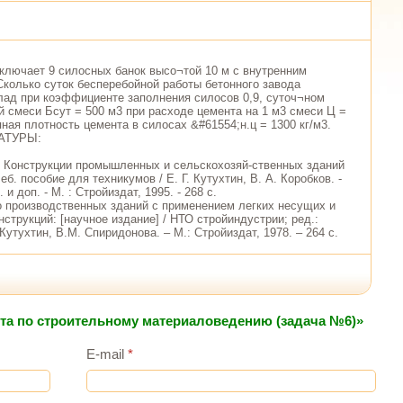
ключает 9 силосных банок высо¬той 10 м с внутренним
Сколько суток бесперебойной работы бетонного завода
лад при коэффициенте заполнения силосов 0,9, суточ¬ном
й смеси Бсут = 500 м3 при расходе цемента на 1 м3 смеси Ц =
ная плотность цемента в силосах &#61554;н.ц = 1300 кг/м3.
АТУРЫ:
Г., Конструкции промышленных и сельскохозяй-ственных зданий
еб. пособие для техникумов / Е. Г. Кутухтин, В. А. Коробков. -
. и доп. - М. : Стройиздат, 1995. - 268 c.
о производственных зданий с применением легких несущих и
струкций: [научное издание] / НТО стройиндустрии; ред.:
Кутухтин, В.М. Спиридонова. – М.: Стройиздат, 1978. – 264 с.
ота по строительному материаловедению (задача №6)»
E-mail
*