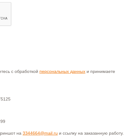
аетесь с обработкой
персональных данных
и принимаете
75125
399
криншот на
3344664@mail.ru
и ссылку на заказанную работу.