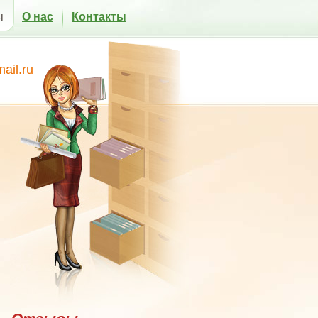
ы
О нас
Контакты
il.ru