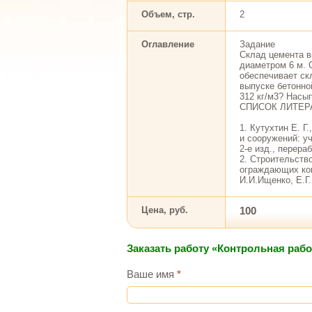
Объем, стр.
2
Оглавление
Задание
Склад цемента в
диаметром 6 м. 
обеспечивает ск
выпуске бетонно
312 кг/м3? Насып
СПИСОК ЛИТЕР
1. Кутухтин Е. 
и сооружений: уч
2-е изд., перераб
2. Строительств
ограждающих кон
И.И.Ищенко, Е.Г.
Цена, руб.
100
Заказать работу «Контрольная раб
Ваше имя
*