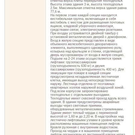
отметка верха плиты перекрытия техподполья.
Высота этажа здания 3 м, высота техподполья
2.5м. Максимальная отметка верха здания равна
77,6 м.
На первом этаже каждой секции находится
вестибюльная группа, включающая в себя
вестибюль с местом для размещения почтовых
ящиков, кладовой уборочного инвентаря,
средствами связи, электрическими розетками.
При входах устраивается двойной тамбур с
установкой металлических дверей с домофоном.
Вход в жилую секцию представлен в виде
объемного железобетонного декоративного
элемента, выполняющего одновременно роль
козырька над крыльцом и стенки, отделяющей
дверь мусорокамеры от входа в жилую секцию.
Подъем на 2-24 этажи осуществляется тремя
лифтами: грузопассажирским
(грузоподъемность 630 кг) и двумя
пассажирскими (грузоподъемность 400 кг). Для
эвакуации при пожаре в каждой секции
предусмотрена незадымляемая лестничная
клетка, имеющая выход непосредственно
наружу. Лестница отделена от поэтажных
квартирных холлов наружной воздушной зоной.
Под всем корпусом запроектировано
техподполье с отдельными выходами.
Техподполье имеет сквозной проход вдоль всего
здания. В здании предусмотрены аварийные
выходы через световые приямки,
оборудованные металлическими стремянками.
Здание имеет теплый чердак с переменной
высотой от 1,60 м до 2,20 м. В надстройках над
лестнично-лифтовыми узлами в уровне кровли
расположены машинные помещения лифтов.
Кровля рулонная с внутренним водостоком.
Проход на чердак и в машинное помещение
лифтов организован из лестничной клетки через