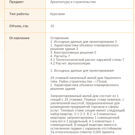
Предмет
Архитектура и строительство
Тип работы
Курсовая
Объем, стр.
10
Оглавление
Оглавление
1. Исходные данные для проектирования 3
1. Характеристика объемно-планировочного
решения здания 3
3. Конструктивные решения 5
4. Расчеты 7
4.1 Теплотехнический расчет наружной стены 7
4.2 Расчет звукоизоляции
1. Исходные данные для проектирования
24-этажный панельный жилой дом башенного
типа. Район строительства – г.Псков.
1. Характеристика объемно-планировочного
решения здания
Запроектированный жилой дом состоит из 1
секций с 24 этажами. Первые этажи нежилые, с
увеличенной высотой, предназначенные для
размещения предприятий торговли и сферы
услуг. Типовые этажи секции имеют следующий
набор квартир: 2-1-2-3. В 2- и 3-комнатных
квартирах запроектированы 1 совмещенный
санузел и 1 раздельный, в 1-комнатных 1
совмещенный. В каждой квартире имеется
остекленная лоджия с карманом-отстойником.
За относительную отметку 0,000 принята