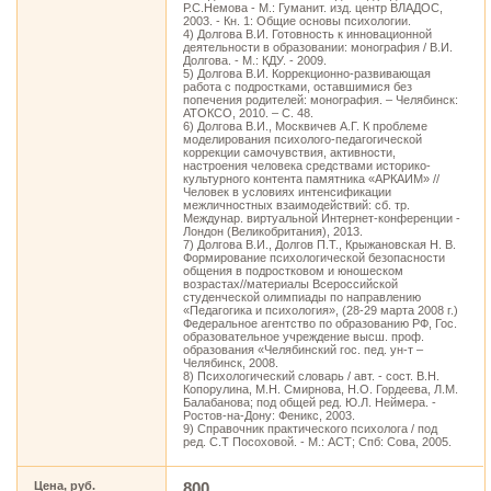
Р.С.Немова - М.: Гуманит. изд. центр ВЛАДОС,
2003. - Кн. 1: Общие основы психологии.
4) Долгова В.И. Готовность к инновационной
деятельности в образовании: монография / В.И.
Долгова. - М.: КДУ. - 2009.
5) Долгова В.И. Коррекционно-развивающая
работа с подростками, оставшимися без
попечения родителей: монография. – Челябинск:
АТОКСО, 2010. – С. 48.
6) Долгова В.И., Москвичев А.Г. К проблеме
моделирования психолого-педагогической
коррекции самочувствия, активности,
настроения человека средствами историко-
культурного контента памятника «АРКАИМ» //
Человек в условиях интенсификации
межличностных взаимодействий: сб. тр.
Междунар. виртуальной Интернет-конференции -
Лондон (Великобритания), 2013.
7) Долгова В.И., Долгов П.Т., Крыжановская Н. В.
Формирование психологической безопасности
общения в подростковом и юношеском
возрастах//материалы Всероссийской
студенческой олимпиады по направлению
«Педагогика и психология», (28-29 марта 2008 г.)
Федеральное агентство по образованию РФ, Гос.
образовательное учреждение высш. проф.
образования «Челябинский гос. пед. ун-т –
Челябинск, 2008.
8) Психологический словарь / авт. - сост. В.Н.
Копорулина, М.Н. Смирнова, Н.О. Гордеева, Л.М.
Балабанова; под общей ред. Ю.Л. Неймера. -
Ростов-на-Дону: Феникс, 2003.
9) Справочник практического психолога / под
ред. С.Т Посоховой. - М.: АСТ; Спб: Сова, 2005.
Цена, руб.
800