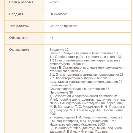
Номер работы
26528
Предмет
Психология
Тип работы
Отчет по практике
Объем, стр.
41
Оглавление
Введение 12
Глава 1. Общие сведения о базе практики 13
1.1 Особенности работы психолога в школе 13
1.2 Психолого-педагогическая характеристика
личности учащегося 19
Глава II. Организация исследования самооценки
старшеклассников 23
2.1. Этапы, методы и методики исследования 23
2.2. Характеристика выборки и анализ
результатов констатирующего исследования 29
Заключение 35
Список использованных источников 37
Приложение 38
1) Возрастная и педагогическая психология:
Учеб. пособие для студентов пед. ин-тов по спец.
№ 2121 «Педагогика и методика нач. обучения»/
М. В. Матюхина, Т. С. Михальчнк, Н. Ф. Прокина и
др.; Под ред. М. В.Гамезо и др.-М.: Просвещение,
2001.
2) Коджаспирова Г.М. Педагогический словарь /
Г.М. Коджаспирова, А.Ю. Коджаспиров. - М.:
Издательский центр Академия, 2003.
3) Психология: Учеб. для студ. высш. пед. учеб.
заведений: В 3 кн. -- 4- е изд./ Под ред.