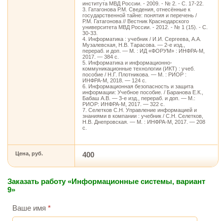
института МВД России. - 2009. - № 2. - С. 17-22.
3. Гатагонова Р.М. Сведения, отнесённые к
государственной тайне: понятия и перечень /
Р.М. Гатагонова // Вестник Краснодарского
университета МВД России. - 2012. - № 1 (15). - С.
30-33.
4. Информатика : учебник / И.И. Сергеева, А.А.
Музалевская, Н.В. Тарасова. — 2-е изд.,
перераб. и доп. — М. : ИД «ФОРУМ» : ИНФРА-М,
2017. — 384 с.
5. Информатика и информационно-
коммуникационные технологии (ИКТ) : учеб.
пособие / Н.Г. Плотникова. — М. : РИОР :
ИНФРА-М, 2018. — 124 с.
6. Информационная безопасность и защита
информации: Учебное пособие. / Баранова Е.К.,
Бабаш А.В. — 3-е изд., перераб. и доп. — М.:
РИОР: ИНФРА-М, 2017. — 322 с.
7. Селетков С.Н. Управление информацией и
знаниями в компании : учебник / С.Н. Селетков,
Н.В. Днепровская. — М. : ИНФРА-М, 2017. — 208
с.
Цена, руб.
400
Заказать работу «Информационные системы, вариант
9»
Ваше имя
*