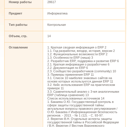
Номер работы
28617
Предмет
Информатика
Тип работы
Контрольная
Объем, стр.
14
Оглавление
1. Краткая сводная информация о ERP 2
1.1. Год разработки, вендор, история, версии 2
1.2. Функциональные возможности ERP 2
1.3. Особенности ERP (ниша) 3
2. Разработчик ERP, поддержка и развитие ERP 6
2.1. Краткая информация о разработчике 6
2.2. Документация по ERP 6
2.3. Сообщество разработчиков (community) 10
3. Примеры применения ERP 11
3.1. Список 10 наиболее знаковых сайтов на
основе которых используется данная ERP 11
3.2. Кейс использования ERP на практическом
примере 11
3.3. Сравнительный анализ с 3-мя аналогичными
ERP (таблица сравнения) 13
Список использованных источников 14
1. Бакаева О.Ю. Государственный контроль в
сфере защиты государственной тайны:
актуальные вопросы правового регулирования /
О.Ю. Бакаева // Информационная безопасность
регионов. - 2013. - № 1 (12). - С. 93-97.
2. Верютин В.Н. Отдельные аспекты защиты
государственной тайны в Российской Федерации
/ В.Н. Верютин // Вестник Воронежского