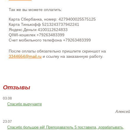
Так же вы можете оплатить:
Карта Сбербанка, номер: 4279400025575125
Карта Тинькофф 5213243737942241
Яндекс.Деньги 4100112624833
QIWI-кошелек +79263483399
Счет мобильного телефона +79263483399
После оплаты обязательно пришлите скриншот на
3344664@mail.ru
и ссылку на заказанную работу.
Отзывы
03.08
Спасибо выручаете
Алексей
23.07
Cпасибо большое ей! Преподаватель 5 поставила, дорабатывать,