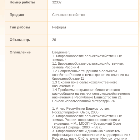
Номер работы
32337
Предмет
Сельское хозяйство
Тип работы
Реферат
Объем, стр.
26
Оглавление
Введение 3
1. Биоразнообразие сельскохозяйственных
земель 4
1.1 Биоразнообразие сельскохозяйственных
земель России 4
1.2 Современные тенденции в сельском
хозяйстве России с точки зрения их влияния на
биоразнообразие 11
1.3 Охрана почв сельскохозяйственного
назначения 19
1.4 Проблемы сохранения биологического
разнообразия на землях сельскохозяйственного
назначения в Республике Башкортостан 21
Список использованной литературы 26
1. Атлас Республики Башкортостан.
Роскартография. Омск, 2005.
2. Биоразнообразие сельскохозяйственных
земель России: современное состояние и
тенденции. – М.: МСОП – Всемирный Союз
Охраны Природы, 2003. – 56 с.
3. Биоразнообразие и динамика экосистем:
информационные технологии и моделирование /
Рос. акад. наук, Сиб. отд-ние, Ин-т цитологии и