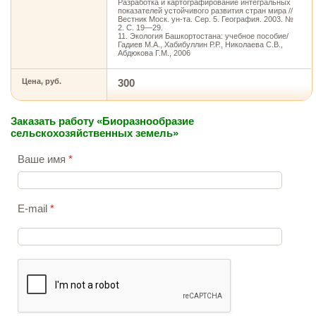
Разработка и картографирование интегральных
показателей устойчивого развития стран мира //
Вестник Моск. ун-та. Сер. 5. География. 2003. №
2. С. 19—29.
11. Экология Башкортостана: учебное пособие/
Гадиев М.А., Хабибуллин Р.Р., Николаева С.В.,
Абдюкова Г.М., 2006
Цена, руб.
300
Заказать работу «Биоразнообразие
сельскохозяйственных земель»
Ваше имя
*
E-mail
*