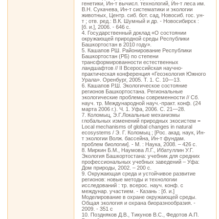
генетики, Ин-т вычисл. технологий, Ин-т леса им.
В.Н. Сукачева, Ин-т систематики и экологии
животных, Центр. сиб. бот. сад, Новосиб. гос. ун-
т ; отв. ред.: В.К. Шумный и др. - Новосибирск :
[б. и.], 2006. - 646 с.
4. Государственный доклад «О состоянии
окружающей природной среды Республики
Башкортостан в 2010 году».
5. Кашапов РШ. Районирование Республики
Башкортостан (РБ) по степени
трансформированности естественных
ландшафтов // II Всероссийская научно-
практическая конференция «Геоэкология Южного
Урала». Оренбург, 2005. Т. 1. С. 10—13.
6. Кашапов Р.Ш. Экологическое состояние
регионов Башкортостана. Региональные
экологические проблемы современности // Сб.
науч. тр. Международной науч.-практ. конф. (24
марта 2006 г.). Ч. 1. Уфа, 2006. С. 21—28.
7. Коломыц, Э.Г.Локальные механизмы
глобальных изменений природных экосистем =
Local mechanisms of global changes in natural
ecosystems / Э. Г. Коломыц ; [Рос. акад. наук, Ин-
т экологии Волж. бассейна, Ин-т фундам.
проблем биологии]. - М. : Наука, 2008. – 426 с.
8. Миркин Б.М., Наумова Л.Г., Ибатуллин У.Г.
Экология Башкортостана: учебник для средних
профессиональных учебных заведений – Уфа:
Дом природы, 2002. – 200 с.
9. Окружающая среда и устойчивое развитие
регионов: новые методы и технологии
исследований : тр. всерос. науч. конф. с
междунар. участием. - Казань : [б. и.]
Моделирование в охране окружающей среды.
Общая экология и охрана биоразнообразия. -
2009. - 351 с
10. Поздняков Д.В., Тикунов В.С., Федотов А.П.