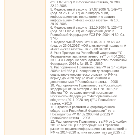
от 01.07.2017) // «Российская газета», № 289,
22.12.2006
5. Федеральный закон от 27.07.2006 № 149-ФЗ
(ред. от 25.11.2017) «Об информации,
информационных технологиях и о защите
информации» // «Российская газета», № 165,
29.07.2006
6. Федеральный закон от 22.10.2004 № 125-ФЗ
(ред. от 11.02.2013) «Об архивном деле в
Российской Федерации» //СЗ РФ. 2004. N 30. Ст.
3745.
7. Федеральный закон от 06.04.2011 № 63-ФЗ
(ред. от 23.06.2016) «Об электронной подписи» //
«Российская газета», № 75, 08.04.2011
8. Указ Президента Российской Федерации ""О
Федеральном архивном агентстве"" от 4.04.2016
№ 151 // Собрание законодательства Российской
Федерации. 2016 г. № 15. Ст. 2069
9. Распоряжение Правительства РФ от 17 ноября
2008 г. №1662-р О Концепции долгосрочного
социально-экономического развития РФ на
период до 2020 года (с изменениями и
дополнениями) // Российская газета. – 2008
10. Распоряжение Правительства Российской
Федерации от 20 октября 2010 г. № 1815-р г.
Москва ""О государственной программе
Российской Федерации ""Информационное
общество (2011-2020 годы)"" // Российская
газета. – 2010
11. Стратегия развития информационного
общества в Российской Федерации"" (утв.
Президентом РФ 07.02.2008 №Пр-212) //
Российская газета. - 2008.
12. Распоряжение Правительства РФ от 1 ноября
2013 г. №2036- р Об утверждении Стратегии
развития отрасли информационных технологий в
РФ на 2014-2020 гг. и на перспективу до 2025 г. //