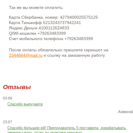
Так же вы можете оплатить:
Карта Сбербанка, номер: 4279400025575125
Карта Тинькофф 5213243737942241
Яндекс.Деньги 4100112624833
QIWI-кошелек +79263483399
Счет мобильного телефона +79263483399
После оплаты обязательно пришлите скриншот на
3344664@mail.ru
и ссылку на заказанную работу.
Отзывы
03.08
Спасибо выручаете
Алексей
23.07
Cпасибо большое ей! Преподаватель 5 поставила, дорабатывать,
переписывать отчет по практике ненужно.