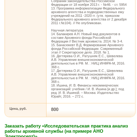
Собрании законодательства Российской
Федерации от 18 ноября 2013 г. - №46. - ст. 5954
13. Программа информатизации Федерального
архивного агентства и подведомственных ему
учреждений на 2011 -2020 гг. (утв. приказом
Федерального архивного агентства от 2 декабря
2011 г.№104). // Не опубликован.
Научная литература
14. Балакирев А.Н. Новый вид документов в
составе Архивного фонда Российской
Федерации // Вестник архивиста. 2014. № 3-4.
15. Банасюкевт В.Д. Формирование Архивного
фонда Российской Федерации. Современный
этап // Секретарское дело. 2018. № 1.
16. Дегтярева О.И., Ратушняк Е.С., Шевелева
А.В. Управление внешнеэкономической
деятельностью в РФ. М. : НИЦ ИНФРА-М, 2016.
368 с.
17. Дегтярева О.И., Ратушняк Е.С., Шевелева
А.В. Управление внешнеэкономической
деятельностью в РФ. М. : НИЦ ИНФРА-М, 2016.
368 с.
18. Ишина, И. В. Финансы некоммерческих
организаций: учебник / И. В. Ишина [и др.]; под
ред. И. В. Ишиной. – Москва: Издательство
Юрайт, 2016. – 272 с.
Цена, руб.
800
Заказать работу «Исследовательская практика анализ
работы архивной службы (на примере АНО
Электросерт)»