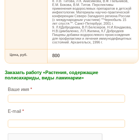
8. Л.В. Титова, Л.К. Анисимова, В.Ф. Пильников,
Е.М. Бокова, В.М. Титов. Перспективы
применения водорослевых препаратов в детской
инфектологии. Материалы научно-практической
конференции Северо-Западного региона России
(с международным участием) ""Чернобыль 15
лет спустя."". Санкт-Петербург, 2001 г.
9. Л.КДобродеева, В.П.Белозеров, Н.И.Кондакова,
Н.В.Цимбаленко, Л.П.Жилина, К.Г.Добродеев
Пищевы добавки водорослевого происхождения
для профилактики и лечения иммунодефицитных
состояний. Архангельск, 1996 г.
Цена, руб.
800
Заказать работу «Растения, содержащие
полисахариды, виды ламинарии»
Ваше имя
*
E-mail
*