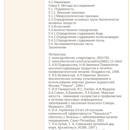
4.2.Ламинарин.
Глава 5. Методы исследования.
5.1. Подлинность.
5.1.1. Внешние признаки.
5.1.2.Микроскопические признаки.
5.2.Определение основных групп биологически
активных веществ
5.3.Испытания.
5.4.Количественное определение.
5.4.1.Определение содержания йода.
5.4.2.Определение содержания полисахаридов.
5.4.3.Определение содержания песка.
5.5.Экспериментальная часть.
Заключение
Литература.
1. www.agrobiznes.ru/agro/agrou_0051750
2. www.internevod.com/rus/academy/bibl/1-12.shtml
3. А.В.Подкорытова, Н.М.Аминина Применение
альгинатсодержащих продуктов в лечебно-
профилактическом питании. Владивосток, 1998.
4. В.Б.Возжинская, А.Н.Каменев Эколого-
биологические основы культивирования и
использование морских донных водорослей.
Москва ""Наука"", 1994 г.
5. В.Я.Панкратъев, В.С.Злобин, А.Ф.Федоров,
А.А.Семко, А.Еременко, Л.А.Бурая. Морская
капуста - ламинария сахаристая в профилактике
и лечении некоторых инфекционных
заболеваний у населения Кольского Севера.
Мурманск. 2001
6. И.А. Горбачева Отчет об изучении
клинической эффективности ""Канальгат""
(биогель) у больных с заболеваниями органов
пищеварения. Санкт-Петербург, 2001
7. Л.А.Зубов, Т. А. Савельева Целебный дар
моря. Архангельск, АОВК, 1997 г.