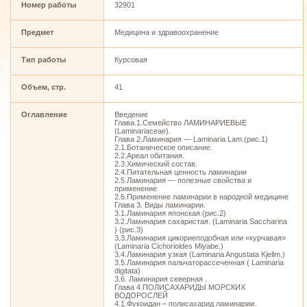
Номер работы
32901
Предмет
Медицина и здравоохранение
Тип работы
Курсовая
Объем, стр.
41
Оглавление
Введение
Глава.1.Семейство ЛАМИНАРИЕВЫЕ
(Laminariaceae).
Глава 2.Ламинария — Laminaria Lam.(рис.1)
2.1.Ботаническое описание.
2.2.Ареал обитания.
2.3.Химический состав.
2.4.Питательная ценность ламинарии
2.5.Ламинария — полезные свойства и
применение
2.6.Применение ламинарии в народной медицине
Глава 3. Виды ламинарии.
3.1.Ламинария японская.(рис.2)
3.2.Ламинария сахаристая. (Laminaria Saccharina
) (рис.3)
3.3.Ламинария цикориеподобная или «курчавая»
(Laminaria Cichorioides Miyabe.)
3.4.Ламинария узкая (Laminaria Angustata Kjellm.)
3.5.Ламинария пальчаторассеченная ( Laminaria
digitata)
3.6. Ламинария северная .
Глава 4.ПОЛИСАХАРИДЫ МОРСКИХ
ВОДОРОСЛЕЙ
4.1.Фукоидан – полисахарид ламинарии.