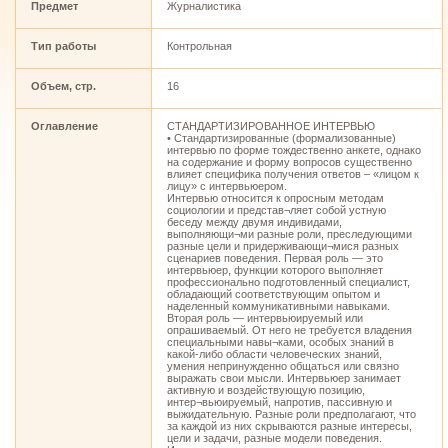
Предмет
Журналистика
Тип работы
Контрольная
Объем, стр.
16
Оглавление
СТАНДАРТИЗИРОВАННОЕ ИНТЕРВЬЮ
• Стандартизированные (формализованные)
интервью по форме тождественно анкете, однако
на содержание и форму вопросов существенно
влияет специфика получения ответов – «лицом к
лицу» с интервьюером.
Интервью относится к опросным методам
социологии и представ¬ляет собой устную
беседу между двумя индивидами,
выполняющи¬ми разные роли, преследующими
разные цели и придерживающи¬мися разных
сценариев поведения. Первая роль — это
интервьюер, функции которого выполняет
профессионально подготовленный специалист,
обладающий соответствующим опытом и
наделенный коммуникативными навыками.
Вторая роль — интервьюируемый или
опрашиваемый. От него не требуется владения
специальными навы¬ками, особых знаний в
какой-либо области человеческих знаний,
умения непринужденно общаться или связно
выражать свои мысли. Интервьюер занимает
активную и воздействующую позицию,
интер¬вьюируемый, напротив, пассивную и
выжидательную. Разные роли предполагают, что
за каждой из них скрываются разные интересы,
цели и задачи, разные модели поведения.