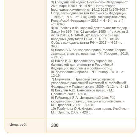
3) Гражданский кодекс Российской Федерации от
26 января 1996 г. № 14-ФЗ. Часть вторая
[последние изменения от 14.12.2013 №345-ФЗ] //
Собр. законодательства Российской Федерации.
- 1996 г. - N 5. - ст. 410; Собр. законодательства
Российской Федерации – 2013. - N 49 (часть I).
-ст. 6346
4) «О банках и банковской деятельности: федер.
Закон № 395-I [ от 02 декабря 1990 г. ( с изм. от 2
июля 2013 г. N 146-ФЗ)]//Ведомости съезда
народных депутатов РСФСР. - N 27. - ст. 35;
Собр. законодательства РФ. – 2013. - N 27.- ст.
3438
5) Белов В.А. Банковское право России: Теория,
законодательство, практика. - М.: Проспект, 2010.
– 243 с.
6) Баков И.А. Правовое регулирование
банковской деятельности в Российской
Федерации: проблемы и особенности //
«Образование и право». -N 1. январь 2010. –с.
12-19
7) Бурляева Т. Правовой статус органов
управления банковской системой в Российской
Федерации // Право и жизнь. 2009. -N 12. -с. 9 -13
8) Викулин А.Ю. Банковское право. - М.:
Проспект, 2009. -430 с.
9) Гейвандов Я.А. Центральный банк РФ:
юридический статус, функции и полномочия. -
М.: Проспект. 2009. – 320 с.
10) Горбунова О.Н. Финансовое право: Учебник. -
М.: Юристъ, 2009. - 420 с.
Цена, руб.
300