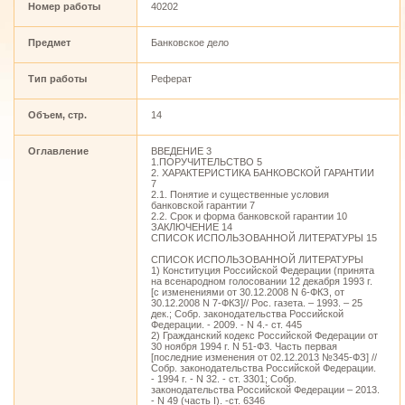
Номер работы
40202
Предмет
Банковское дело
Тип работы
Реферат
Объем, стр.
14
Оглавление
ВВЕДЕНИЕ 3
1.ПОРУЧИТЕЛЬСТВО 5
2. ХАРАКТЕРИСТИКА БАНКОВСКОЙ ГАРАНТИИ
7
2.1. Понятие и существенные условия
банковской гарантии 7
2.2. Срок и форма банковской гарантии 10
ЗАКЛЮЧЕНИЕ 14
СПИСОК ИСПОЛЬЗОВАННОЙ ЛИТЕРАТУРЫ 15
СПИСОК ИСПОЛЬЗОВАННОЙ ЛИТЕРАТУРЫ
1) Конституция Российской Федерации (принята
на всенародном голосовании 12 декабря 1993 г.
[с изменениями от 30.12.2008 N 6-ФКЗ, от
30.12.2008 N 7-ФКЗ]// Рос. газета. – 1993. – 25
дек.; Собр. законодательства Российской
Федерации. - 2009. - N 4.- ст. 445
2) Гражданский кодекс Российской Федерации от
30 ноября 1994 г. N 51-Ф3. Часть первая
[последние изменения от 02.12.2013 №345-ФЗ] //
Собр. законодательства Российской Федерации.
- 1994 г. - N 32. - ст. 3301; Собр.
законодательства Российской Федерации – 2013.
- N 49 (часть I). -ст. 6346