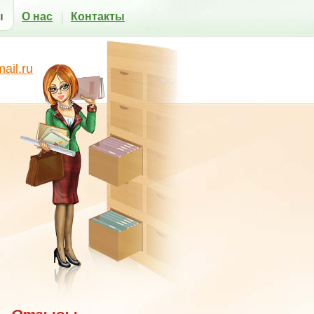
ы
О нас
Контакты
il.ru