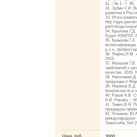
11. - № 1 - Г. 85.
32. Зубин С.И. 
развития в Росси
33. Итоги разви
http://agro.permkr
permskogo-kraya/
34. Крылова Г.Д
Аудит ЮНИТИ, 2
35. Краюхин Г.А.
интенсификации.
д.э.н.,профессора
36. Лифиц И.М. 
2015.
37. Мальков Г.В
требований к кач
качество. 2015. 
38. Николаева Д
продукции // Мар
39. Новиков В.Д
безопасности в 
40. Раков А.В. 
А.В. Ракова. – М
41. Тимко В.Я. 
процедуры призн
42. Усманов, Ю.
международных с
Транссиба, №4 20
Цена, руб.
3000