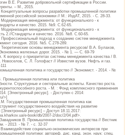
Ногин В.Е. Развитие добровольной сертификации в России.
ренты. – М., 2015.
. Концептуальные вопросы разработки промышленной политики
менной российской экономики // М.: ИздАТ, 2015. - С. 28-33.
. Модернизация менеджмента: от функционального - к
ндарты и качество. 2015. №9. С.62-65.
. Модернизация менеджмента: от функционального - к
ть 2.//Стандарты и качество. 2016. №8. С.60-65.
. Профессиональный подход к созданию систем менеджмента
жмент сегодня. 2016. №5. С.278-289.
. Теоретические основы менеджмента ресурсов/ В.А. Булахов,
Экономика железных дорог. 2015. - № 1. — С. 69-79
А. К вопросу о приоритетах системы менеджмента качества / В.
. Новоселов, С. Л. Голофаст // Известия вузов. Нефть и газ.
-111
ромышленная политика и государство // Экономист. - 2014. - №
В. Промышленная политика или политика
бности. Структурные и секторальные аспекты. Качество роста.
курентоспособного роста. - М. : Фонд комплексного применения
14. [Электронный ресурс]. - Доступен с 2014:
ru/>]
.М. Государственная промышленная политика как
трумент государственного воздействия на развитие
[Электронный ресурс] – Доступ 18.11.2017:
a.kharkov.ua/e-book/db/2007-2/doc/2/04.pdf>.
, Завадников В. Промышленная политика государства // Вестник
 - 2013. - № 7. - с. 32-37
 Взаимодействие социально-экономических интересов при
омышленной политики: автореф. дис. канд. экон. наук: спец.