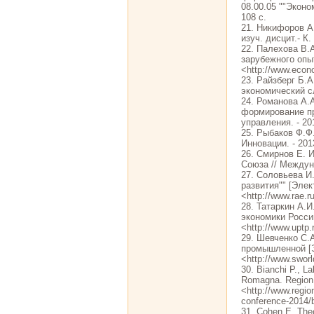
08.00.05 ""Эконо
108 с.
21. Никифоров А
изуч. дисцит.- К.
22. Палехова В.
зарубежного опыт
<http://www.eco
23. Райзберг Б.
экономический сло
24. Романова А.
формирование пр
управления. - 201
25. Рыбаков Ф.Ф
Инновации. - 2013
26. Смирнов Е. 
Союза // Междуна
27. Соловьева И
развития"" [Элек
<http://www.rae.r
28. Татаркин А.
экономики России
<http://www.uptp.
29. Шевченко С.
промышленной [Э
<http://www.sworl
30. Bianchi P., La
Romagna. Region 
<http://www.regio
conference-2014/b
31. Cohen E. Theor