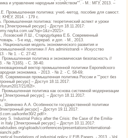
мика и управление народным хозяйством"". - М.: МГУ, 2013. –
.Е. Промышленная политика: учеб.-метод. пособие для самост.
 : КНЕУ, 2014. - 179 с.
А. Промышленная политика: теоретический аспект и уроки
а [Электронный ресурс] - Доступ 18.11.2017:
nomy.nayka.com.ua/?op=1&z=2021>.
А., Лозовский Л.Ш., Стародубцева Е.Б. Современный
варь. - 5-е изд., перераб. и доп. - М., 2013.
А. Национальная модель экономического развития и
омышленной политики // Ars administrandi = Искусство
3. - № 1. - С. 27-42.
. Промышленная политика и экономическая безопасность //
. - № 7(165). - С. 38-40.
Инновационный вектор промышленной политики Европейского
родная экономика. - 2013. - № 2. - С. 58-69;
.В. Современная промышленная политика России и ""рост без
тронный ресурс] – Доступ 18.11.2017:
u/forum2017/21/82l>.
И. Промышленная политика как основа системной модернизации
 [Электронный ресурс]. – Доступ 18.11.2017:
ru/>.
А., Шевченко А.А. Особенности государственной политики
лектронный ресурс] – Доступ 19.11.2017:
d.com.ua/konfer30/2.pdf/>.
bory S. Industrial Policy after the Crisis: the Case of the Emilia-
in Italy [Электронный ресурс] – Доступ 10.11.2017:
nalstudies.org/uploads/conferences/presentations/international-
ianchi.pdf>
etical foundations of industrial policy // EIB Papers. - 2013. - Vol.