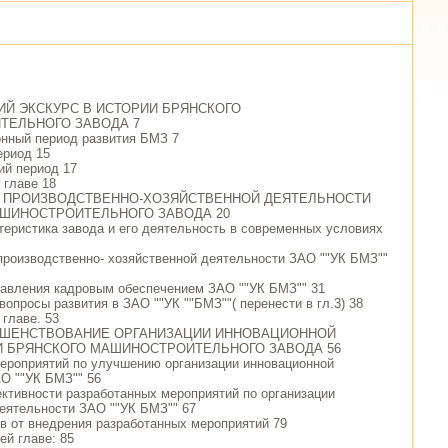
КИЙ ЭКСКУРС В ИСТОРИИ БРЯНСКОГО
ТЕЛЬНОГО ЗАВОДА 7
нный период развития БМЗ 7
ериод 15
ий период 17
 главе 18
ИЗ ПРОИЗВОДСТВЕННО-ХОЗЯЙСТВЕННОЙ ДЕЯТЕЛЬНОСТИ
ШИНОСТРОИТЕЛЬНОГО ЗАВОДА 20
теристика завода и его деятельность в современных условиях
 производственно- хозяйственной деятельности ЗАО ""УК БМЗ""
равления кадровым обеспечением ЗАО ""УК БМЗ"" 31
вопросы развития в ЗАО ""УК ""БМЗ""( перенести в гл.3) 38
 главе. 53
РШЕНСТВОВАНИЕ ОРГАНИЗАЦИИ ИННОВАЦИОННОЙ
 БРЯНСКОГО МАШИНОСТРОИТЕЛЬНОГО ЗАВОДА 56
мероприятий по улучшению организации инновационной
О ""УК БМЗ"" 56
ктивности разработанных мероприятий по организации
еятельности ЗАО ""УК БМЗ"" 67
ов от внедрения разработанных мероприятий 79
ей главе: 85