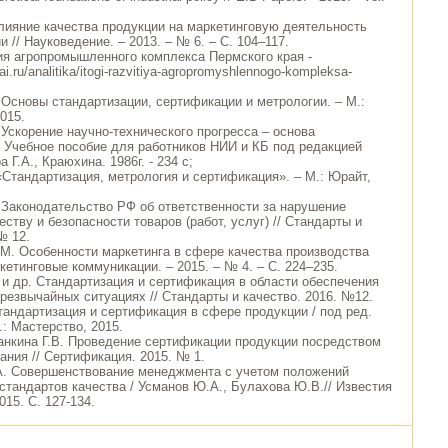
Влияние качества продукции на маркетинговую деятельность
и // Науковедение. – 2013. – № 6. – С. 104–117.
тия агропромышленного комплекса Пермского края -
ai.ru/analitika/itogi-razvitiya-agropromyshlennogo-kompleksa-
. Основы стандартизации, сертификации и метрологии. – М.:
015.
 Ускорение научно-технического прогресса – основа
 Учебное пособие для работников НИИ и КБ под редакцией
 Г.А., Краюхина. 1986г. - 234 с;
«Стандартизация, метрология и сертификация». – М.: Юрайт,
. Законодательство РФ об ответственности за нарушение
еству и безопасности товаров (работ, услуг) // Стандарты и
№ 12.
.М. Особенности маркетинга в сфере качества производства
кетинговые коммуникации. – 2015. – № 4. – С. 224–235.
. и др. Стандартизация и сертификация в области обеспечения
чрезвычайных ситуациях // Стандарты и качество. 2016. №12.
Стандартизация и сертификация в сфере продукции / под ред.
.: Мастерство, 2015.
Панкина Г.В. Проведение сертификации продукции посредством
ания // Сертификация. 2015. № 1.
А. Совершенствование менеджмента с учетом положений
тандартов качества / Усманов Ю.А., Булахова Ю.В.// Известия
15. С. 127-134.