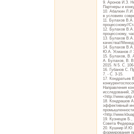
9. Аронов И.З. 
Партнеры и конку
10. Абалкин Л.И
в условиях совре
11. Булахов В.А
процессному//Ста
12. Булахов В.А
процессному, час
13. Булахов В.А
качества//Менед
14. Булахов В.А
Ю.А. Усманов // 
15. Булахов, В. 
А. Булахов, В. В
2015. N 5. С. 106
16. Губанов С. П
7. - С. 3-15.
17. Кондратьев 
конкурентоспосо
Направления кон
исследований, 20
<http://www.uptp.
18. Кондрашов А
эффективный инс
промышленности 
<http://www.kbuap
19. Кузнецов Б.
Совета Федерации.
20. Кушнир И.Ю.
формирования пр