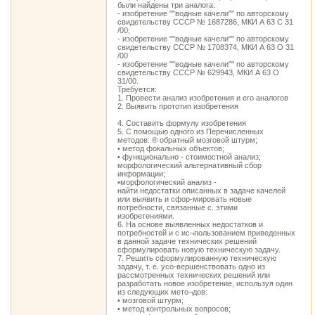
были найдены три аналога:
- изобретение ""водные качели"" по авторскому
свидетельству СССР № 1687286, МКИ А 63 С 31
/00;
- изобретение ""водные качели"" по авторскому
свидетельству СССР № 1708374, МКИ А 63 О 31
/00
- изобретение ""водные качели"" по авторскому
свидетельству СССР № 629943, МКИ А 63 О
31/00.
Требуется:
1. Провести анализ изобретения и его аналогов
2. Выявить прототип изобретения
4. Составить формулу изобретения
5. С помощью одного из Перечисленных
методов: ® обратный мозговой штурм;
• метод фокальных объектов;
• функционально - стоимостной анализ;
морфологический альтернативный сбор
информации;
•морфологический анализ -
найти недостатки описанных в задаче качелей
или выявить и сфор-мировать новые
потребности, связанные с. этими
изобретениями.
6. На основе выявленных недостатков и
потребностей и с ис¬пользованием приведенных
в данной задаче технических решений
сформулировать новую техническую задачу.
7. Решить сформулированную техническую
задачу, т. е. усо-вершенствовать одно из
рассмотренных технических решений или
разработать новое изобретение, используя один
из следующих мето¬дов:
• мозговой штурм;
• метод контрольных вопросов;