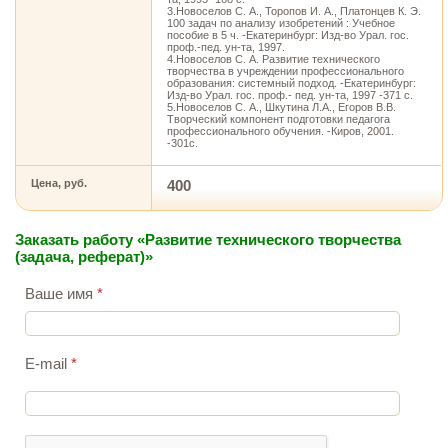
3.Новоселов С. А., Торопов И. А., Платонцев К. Э.
100 задач по анализу изобретений : Учебное
пособие в 5 ч. -Екатеринбург: Изд-во Урал. гос.
проф.-пед. ун-та, 1997.
4.Новоселов С. А. Развитие технического
творчества в учреждении профессионального
образования: системный подход. -Екатеринбург:
Изд-во Урал. гос. проф.- пед. ун-та, 1997 -371 с.
5.Новоселов С. А., Шкутина Л.А., Егоров В.В.
Творческий компонент подготовки педагога
профессионального обучения. -Киров, 2001.
-301с.
Цена, руб.
400
Заказать работу «Развитие технического творчества
(задача, реферат)»
Ваше имя
*
E-mail
*