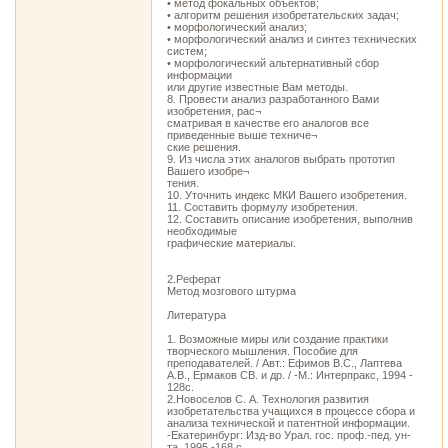
• метод фокальных объектов;
• алгоритм решения изобретательских задач;
• морфологический анализ;
• морфологический анализ и синтез технических
систем;
• морфологический альтернативный сбор
информации
или другие известные Вам методы.
8. Провести анализ разработанного Вами
изобретения, рас¬
сматривая в качестве его аналогов все
приведенные выше техниче¬
ские решения.
9. Из числа этих аналогов выбрать прототип
Вашего изобре¬
тения.
10. Уточнить индекс МКИ Вашего изобретения.
11. Составить формулу изобретения.
12. Составить описание изобретения, выполнив
необходимые
графические материалы.
2.Реферат
Метод мозгового штурма
Литература
1. Возможные миры или создание практики
творческого мышления. Пособие для
преподавателей. / Авт.: Ефимов B.C., Лаптева
А.В., Ермаков СВ. и др. / -М.: Интерпракс, 1994 -
128с.
2.Новоселов С. А. Технология развития
изобретательства учащихся в процессе сбора и
анализа технической и патентной информации.
-Екатеринбург: Изд-во Урал. гос. проф.-пед. ун-
та, 1995 -168 с.