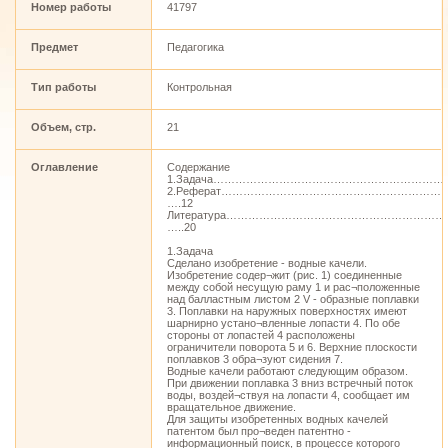
Номер работы
41797
Предмет
Педагогика
Тип работы
Контрольная
Объем, стр.
21
Оглавление
Содержание
1.Задача………………………………………………………
2.Реферат……………………………………………………
….12
Литература……………………………………………………
…..20
1.Задача
Сделано изобретение - водные качели.
Изобретение содер¬жит (рис. 1) соединенные
между собой несущую раму 1 и рас¬положенные
над балластным листом 2 V - образные поплавки
3. Поплавки на наружных поверхностях имеют
шарнирно устано¬вленные лопасти 4. По обе
стороны от лопастей 4 расположены
ограничители поворота 5 и 6. Верхние плоскости
поплавков 3 обра¬зуют сидения 7.
Водные качели работают следующим образом.
При движении поплавка 3 вниз встречный поток
воды, воздей¬ствуя на лопасти 4, сообщает им
вращательное движение.
Для защиты изобретенных водных качелей
патентом был про¬веден патентно -
информационный поиск, в процессе которого