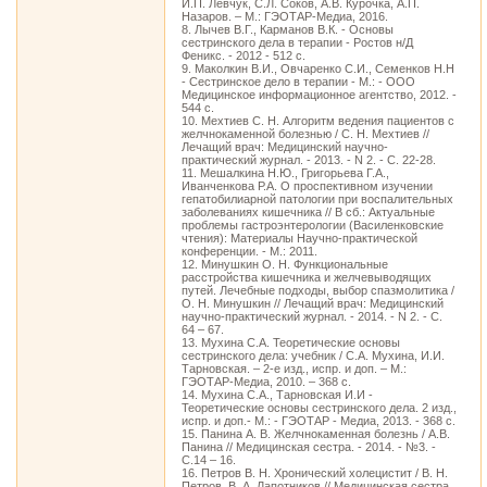
И.П. Левчук, С.Л. Соков, А.В. Курочка, А.П.
Назаров. – М.: ГЭОТАР-Медиа, 2016.
8. Лычев В.Г., Карманов В.К. - Основы
сестринского дела в терапии - Ростов н/Д
Феникс. - 2012 - 512 с.
9. Маколкин В.И., Овчаренко С.И., Семенков Н.Н
- Сестринское дело в терапии - М.: - ООО
Медицинское информационное агентство, 2012. -
544 с.
10. Мехтиев С. Н. Алгоритм ведения пациентов с
желчнокаменной болезнью / С. Н. Мехтиев //
Лечащий врач: Медицинский научно-
практический журнал. - 2013. - N 2. - С. 22-28.
11. Мешалкина Н.Ю., Григорьева Г.А.,
Иванченкова Р.А. О проспективном изучении
гепатобилиарной патологии при воспалительных
заболеваниях кишечника // В сб.: Актуальные
проблемы гастроэнтерологии (Василенковские
чтения): Материалы Научно-практической
конференции. - М.: 2011.
12. Минушкин О. Н. Функциональные
расстройства кишечника и желчевыводящих
путей. Лечебные подходы, выбор спазмолитика /
О. Н. Минушкин // Лечащий врач: Медицинский
научно-практический журнал. - 2014. - N 2. - С.
64 – 67.
13. Мухина С.А. Теоретические основы
сестринского дела: учебник / С.А. Мухина, И.И.
Тарновская. – 2-е изд., испр. и доп. – М.:
ГЭОТАР-Медиа, 2010. – 368 с.
14. Мухина С.А., Тарновская И.И -
Теоретические основы сестринского дела. 2 изд.,
испр. и доп.- М.: - ГЭОТАР - Медиа, 2013. - 368 с.
15. Панина А. В. Желчнокаменная болезнь / А.В.
Панина // Медицинская сестра. - 2014. - №3. -
С.14 – 16.
16. Петров В. Н. Хронический холецистит / В. Н.
Петров, В. А. Лапотников // Медицинская сестра.