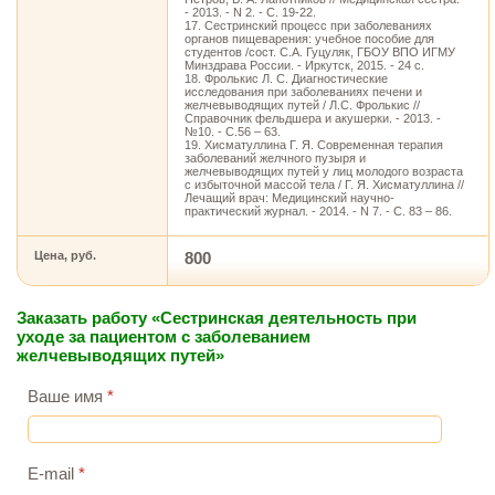
- 2013. - N 2. - С. 19-22.
17. Сестринский процесс при заболеваниях
органов пищеварения: учебное пособие для
студентов /сост. С.А. Гуцуляк, ГБОУ ВПО ИГМУ
Минздрава России. - Иркутск, 2015. - 24 с.
18. Фролькис Л. С. Диагностические
исследования при заболеваниях печени и
желчевыводящих путей / Л.С. Фролькис //
Справочник фельдшера и акушерки. - 2013. -
№10. - С.56 – 63.
19. Хисматуллина Г. Я. Современная терапия
заболеваний желчного пузыря и
желчевыводящих путей у лиц молодого возраста
с избыточной массой тела / Г. Я. Хисматуллина //
Лечащий врач: Медицинский научно-
практический журнал. - 2014. - N 7. - С. 83 – 86.
Цена, руб.
800
Заказать работу «Cестринская деятельность при
уходе за пациентом с заболеванием
желчевыводящих путей»
Ваше имя
*
E-mail
*