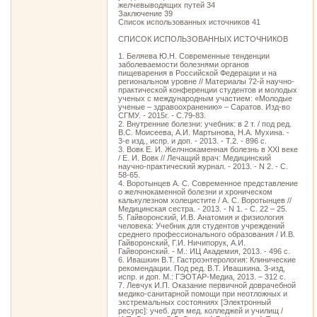
желчевыводящих путей 34
Заключение 39
Список использованных источников 41
СПИСОК ИСПОЛЬЗОВАННЫХ ИСТОЧНИКОВ
1. Беляева Ю.Н. Современные тенденции
заболеваемости болезнями органов
пищеварения в Российской Федерации и на
региональном уровне // Материалы 72-й научно-
практической конференции студентов и молодых
ученых с международным участием: «Молодые
ученые – здравоохранению» – Саратов. Изд-во
СГМУ. - 2015г. - С.79-83.
2. Внутренние болезни: учебник: в 2 т. / под ред.
В.С. Моисеева, А.И. Мартынова, Н.А. Мухина. -
3-е изд., испр. и доп. - 2013. - Т.2. - 896 с.
3. Вовк Е. И. Желчнокаменная болезнь в ХХI веке
/ Е. И. Вовк // Лечащий врач: Медицинский
научно-практический журнал. - 2013. - N 2. - С.
58-65.
4. Воротынцев А. С. Современное представление
о желчнокаменной болезни и хроническом
калькулезном холецистите / А. С. Воротынцев //
Медицинская сестра. - 2013. - N 1. - С. 22 – 25.
5. Гайворонский, И.В. Анатомия и физиология
человека: Учебник для студентов учреждений
среднего профессионального образования / И.В.
Гайворонский, Г.И. Ничипорук, А.И.
Гайворонский. - М.: ИЦ Академия, 2013. - 496 c.
6. Ивашкин В.Т. Гастроэнтерология: Клинические
рекомендации. Под ред. В.Т. Ивашкина. 3-изд,
испр. и доп. М.: ГЭОТАР-Медиа, 2013. – 312 с.
7. Левчук И.П. Оказание первичной доврачебной
медико-санитарной помощи при неотложных и
экстремальных состояниях [Электронный
ресурс]: учеб. для мед. колледжей и училищ /