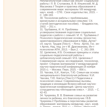
Неблагополучная семья как объект социальной
работы / Л. В. Ступакова, В. В. Ильинский, М. Д.
Масанова // Теория и практика образования в
современном мире: материалы VIII междунар.
науч. конф. – СПб.: Свое издательство, 2015. –
С. 188-193.
30. Технологии работы с проблемными,
кризисными и асоциальными семьями. Сб.
статей (методическое пособие). – Владивосток,
2002. – 251 с.
31. Трубавина, И. Н. Проблемы
усовершенствования подготовки социальных
педагогов к работе с семьей / И. Н. Трубавина //
Психолого-педагогические основы личностно-
ориентированного образования в МДЦ „Артек”:
сб. научн. Трудов [Текст]. – Ялта : Артек, Гос. ин-
т Артек, Нац. пед. ун-т М. Драгоманова, Ин-т
психологии АПН, 2013. – Вып.2. - С. 261-269.
32. Цилюгина, И.Б. Основные принципы и этапы
социально-педагогической работы с
неблагополучной семьей / И.Б. Цилюгина //
Современная наука: исследования, технологии,
проект: Сборник материалов V международной
научно-практической конференции (8 ноября
2015 г). – Москва: Перо, 2015. – 856 с.
33. Чахова, К.И., Ковтун, Т.Ю. Семья как основа
эмоционального благополучия ребенка / К.И.
Чахова, Т.Ю. Ковтун [Текст] // Педагогика и
психология семьи: Современные вызовы,
традиции и инновации Всероссийская научно-
практическая конференция. Центр научного
сотрудничества «Интерактив плюс». – 2015. – С.
42-43.
34. Чукреева, В. В. Влияние семьи на развитие
личности ребенка, его благополучие / В.В.
Чукреева // Проблемы и перспективы развития
образования: материалы междунар. науч. конф.
(г. Пермь, апрель 2011 г.). – Пермь: Меркурий,