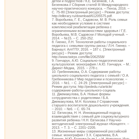
детей и подростков / К.Е. Безенков, Т.А.
Безенкова // Сборник статей III Международного
научно-практического конкурса. – Пенза, 2016. –
С. 75-80 [Электронный ресурс] – Режим доступа:
http://elibrary.ru/download/61205575.pdf.
7. Воробьева, Г. Е., Садовски, М. В. Роль семьи
как необходимое условие в системе
комплексной реабилитации ребенка с
ограниченными возможностями здоровья / Г.Е.
Воробьева, М.В. Садовски // Молодой ученый. –
2014. – №15. – С. 250-252.
8. Гиенко, Л.Н. Технология работы социального
педагога с семьями группы риска / Л.Н. Гиенко. –
Барнаул: АлтГПУ, 2016. – 187 с. [Электронный
ресурс] – Режим доступа:
http://www.twirpx.com/file/2062558/
9. Гончарук, А.Ю. Социально-педагогическая
культурология: монография / А.Ю. Гончарук. – М.:
Директ-Медиа, 2015. – 278 с.
10. Гребенникова, О.А. Содержание работы
школьного социального педагога с семьей / О.А.
Гребенникова // Мир педагогики и психологии. –
2016. – №1. – С. 24-29. [Электронный ресурс] –
Режим доступа: http://pededu.ru/article/
содержание-работы-школьного-социаль
11. Джемакулова, Б.А. Новые формы
сотрудничества с родителями / Б.А.
Джемакулова, М.Н. Козлова // Справочник
старшего воспитателя дошкольного учреждения.
– 2010. – №6. – С. 65-74.
12. Евтихова, Н. Н. Инновационный подход
взаимодействия с семьей для социокультурного
развития ребенка / Н.Н. Евтихова // Научно-
методический электронный журнал «Концепт». –
2013. – Т. 3. – С. 2201–2205.
13. Жизненные миры современной российской
семьи: монография / З.Х. Саралиева, В.А.
Блонин, Н.Ю. Егорова [и др.]. – Н. Новгород: Изд-