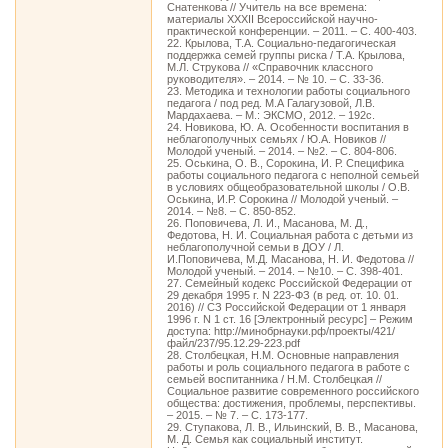
Снатенкова // Учитель на все времена:
материалы XXXII Всероссийской научно-
практической конференции. – 2011. – С. 400-403.
22. Крылова, Т.А. Социально-педагогическая
поддержка семей группы риска / Т.А. Крылова,
М.Л. Струкова // «Справочник классного
руководителя». – 2014. – № 10. – С. 33-36.
23. Методика и технологии работы социального
педагога / под ред. М.А Галагузовой, Л.В.
Мардахаева. – М.: ЭКСМО, 2012. – 192с.
24. Новикова, Ю. А. Особенности воспитания в
неблагополучных семьях / Ю.А. Новиков //
Молодой ученый. – 2014. – №2. – С. 804-806.
25. Оськина, О. В., Сорокина, И. Р. Специфика
работы социального педагога с неполной семьей
в условиях общеобразовательной школы / О.В.
Оськина, И.Р. Сорокина // Молодой ученый. –
2014. – №8. – С. 850-852.
26. Поповичева, Л. И., Масанова, М. Д.,
Федотова, Н. И. Социальная работа с детьми из
неблагополучной семьи в ДОУ / Л.
И.Поповичева, М.Д. Масанова, Н. И. Федотова //
Молодой ученый. – 2014. – №10. – С. 398-401.
27. Семейный кодекс Российской Федерации от
29 декабря 1995 г. N 223-ФЗ (в ред. от. 10. 01.
2016) // СЗ Российской Федерации от 1 января
1996 г. N 1 ст. 16 [Электронный ресурс] – Режим
доступа: http://минобрнауки.рф/проекты/421/
файл/237/95.12.29-223.pdf
28. Столбецкая, Н.М. Основные направления
работы и роль социального педагога в работе с
семьей воспитанника / Н.М. Столбецкая //
Социальное развитие современного российского
общества: достижения, проблемы, перспективы.
– 2015. – № 7. – С. 173-177.
29. Ступакова, Л. В., Ильинский, В. В., Масанова,
М. Д. Семья как социальный институт.