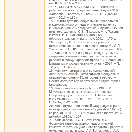
во ННГУ, 2015. – 264 с
14. Захарова Ж.А. Социальные технологии по
работе с семьей: традиции и инновации / Ж.А.
Захарова. – Кострома: ГКУ ОСРЦН «Добрый
дом», 2013. – 115 с.
15. Защита детства: социальные, правовые и
медико-психолого- педагогические аспекты.
Информационно-методическое издание / Общая
ред., составление: О.В. Пишкова, А.Ф. Радевич. -
Ижевск: ИГОО «Центр социальных
образовательных инициатив», 2001. – 170 с.
16. Зверева, О.Л. Развитие содержания
педагогического просвещения родителей / О.Л.
Зверева. – М.: НИИ школьных технологий. – 80 с.
17. Кабанов, В.Л. К вопросу о концептуальном
содержании принципа наилучших интересов
ребенка в международном праве / В.Л. Кабанов //
Евразийский юридический журнал. – 2014. – №
10 (77). – С. 65-68.
18. Комплект методик для психологической
диагностики семей, находящихся в социально
опасном положении [Электронный ресурс] –
Режим доступа: http://cpms-smol.ru/spec-mp/80-
kmpdsnsop.
19. Конвенция о правах ребенка 1989 г. //
Международные акты о правах человека:
Сборник документов / сост. В.А.Карташкин,
Е.А.Лукашева. – 2-е изд., доп. – М.: Изд-во
НОРМА, 2002. – 80 с.
20. Конституция Российской Федерации (принята
всенародным голосованием 12 декабря 1993 г.)
(в ред. от. 22.07.2014) // Российская газета от 25
декабря 1993 г. N 237
21. Кочемасова, Л.А., Снатенкова, Л.А.
Формирование социально-педагогической
компетентности социального педагога к работе с
семьями группы риска / Л.А. Кочемасова, Л.А.