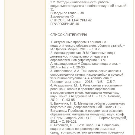
2.2. Методы и направленность работы
социального педагога с неблагополучной семьей
31
Выводы по главе 2 38
Заключение 40
СПИСОК ЛИТЕРАТУРЫ 42
ПРИЛОЖЕНИЯ 46
СПИСОК ЛИТЕРАТУРЫ
1. Актуальные проблемы социально-
педагогического образования: сборник статей. –
М.: Директ-Медиа, 2015. – 181 с.
2. Александровская, Э.М. Основные виды
деятельности социального педагога в
образовательном учреждении / Э.М.
Александровская // Социальная педагогика. –
2014. – № 2. – С.20-30.
3. Апполонова, А.А. Технологические аспекты
сопровождения семьи, находящейся в трудной
жизненной ситуации / А.А.Апполонова //
Перспективы науки. – 2013. – №5. – С.5-7.
4. Асадуллина, М. Н. Роль семьи в воспитании
ребенка // Теория и практика образования
в современном мире: материалы междунар.
науч. конф. / Асадулина М.Н. – СПб.: Реноме,
2012. – С. 93-95.
5. Багулина, Н. В. Методика работы социального
педагога в общеобразовательной школе / Н.В.
Багулина // Проблемы и перспективы развития
образования: материалы междунар. науч. конф.
(г. Пермь, апрель 2011 г.).Т. I. – Пермь: Меркурий,
2011. – С. 99-102.
6. Безенков, К.Е., Безенкова, Т.А. Социально-
педагогическое сопровождение семьи как
средство профилактики девиантного поведения