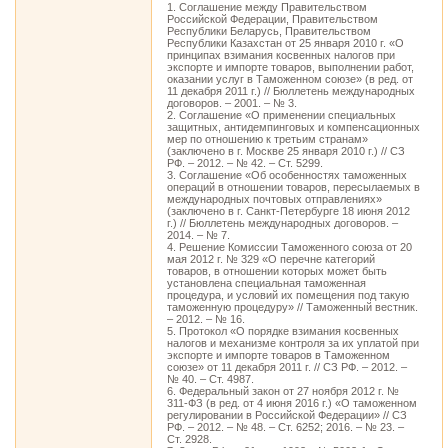
1. Соглашение между Правительством
Российской Федерации, Правительством
Республики Беларусь, Правительством
Республики Казахстан от 25 января 2010 г. «О
принципах взимания косвенных налогов при
экспорте и импорте товаров, выполнении работ,
оказании услуг в Таможенном союзе» (в ред. от
11 декабря 2011 г.) // Бюллетень международных
договоров. – 2001. – № 3.
2. Соглашение «О применении специальных
защитных, антидемпинговых и компенсационных
мер по отношению к третьим странам»
(заключено в г. Москве 25 января 2010 г.) // СЗ
РФ. – 2012. – № 42. – Ст. 5299.
3. Соглашение «Об особенностях таможенных
операций в отношении товаров, пересылаемых в
международных почтовых отправлениях»
(заключено в г. Санкт-Петербурге 18 июня 2012
г.) // Бюллетень международных договоров. –
2014. – № 7.
4. Решение Комиссии Таможенного союза от 20
мая 2012 г. № 329 «О перечне категорий
товаров, в отношении которых может быть
установлена специальная таможенная
процедура, и условий их помещения под такую
таможенную процедуру» // Таможенный вестник.
– 2012. – № 16.
5. Протокол «О порядке взимания косвенных
налогов и механизме контроля за их уплатой при
экспорте и импорте товаров в Таможенном
союзе» от 11 декабря 2011 г. // СЗ РФ. – 2012. –
№ 40. – Ст. 4987.
6. Федеральный закон от 27 ноября 2012 г. №
311-ФЗ (в ред. от 4 июня 2016 г.) «О таможенном
регулировании в Российской Федерации» // СЗ
РФ. – 2012. – № 48. – Ст. 6252; 2016. – № 23. –
Ст. 2928.