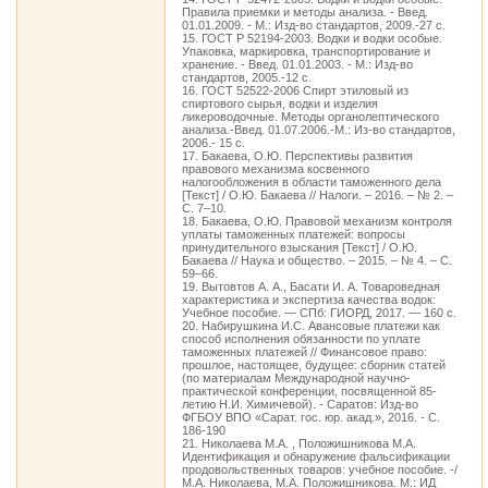
Правила приемки и методы анализа. - Введ.
01.01.2009. - М.: Изд-во стандартов, 2009.-27 с.
15. ГОСТ Р 52194-2003. Водки и водки особые.
Упаковка, маркировка, транспортирование и
хранение. - Введ. 01.01.2003. - М.: Изд-во
стандартов, 2005.-12 с.
16. ГОСТ 52522-2006 Спирт этиловый из
спиртового сырья, водки и изделия
ликероводочные. Методы органолептического
анализа.-Введ. 01.07.2006.-М.: Из-во стандартов,
2006.- 15 с.
17. Бакаева, О.Ю. Перспективы развития
правового механизма косвенного
налогообложения в области таможенного дела
[Текст] / О.Ю. Бакаева // Налоги. – 2016. – № 2. –
С. 7–10.
18. Бакаева, О.Ю. Правовой механизм контроля
уплаты таможенных платежей: вопросы
принудительного взыскания [Текст] / О.Ю.
Бакаева // Наука и общество. – 2015. – № 4. – С.
59–66.
19. Вытовтов А. А., Басати И. А. Товароведная
характеристика и экспертиза качества водок:
Учебное пособие. — СПб: ГИОРД, 2017. — 160 с.
20. Набирушкина И.С. Авансовые платежи как
способ исполнения обязанности по уплате
таможенных платежей // Финансовое право:
прошлое, настоящее, будущее: сборник статей
(по материалам Международной научно-
практической конференции, посвященной 85-
летию Н.И. Химичевой). - Саратов: Изд-во
ФГБОУ ВПО «Сарат. гос. юр. акад.», 2016. - С.
186-190
21. Николаева М.А. , Положишникова М.А.
Идентификация и обнаружение фальсификации
продовольственных товаров: учебное пособие. -/
М.А. Николаева, М.А. Положишникова. М.: ИД