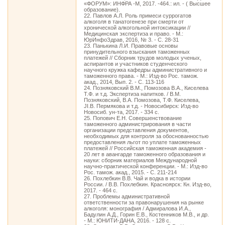
«ФОРУМ»: ИНФРА -М, 2017. -464.: ил. - ( Высшее
образование).
22. Павлов А.Л. Роль примеси суррогатов
алкоголя в танатогенезе при смерти от
хронической алкогольной интоксикации //
Медицинская экспертиза и право. - М.:
ЮрИнфоЗдрав, 2016, № 3. - С. 28-31
23. Панькина Л.И. Правовые основы
принудительного взыскания таможенных
платежей // Сборник трудов молодых ученых,
аспирантов и участников студенческого
научного кружка кафедры административного и
таможенного права. - М.: Изд-во Рос. тамож.
акад., 2014, Вып. 2. - С. 113-116
24. Позняковский В.М., Помозова В.А., Киселева
Т.Ф. и т.д. Экспертиза напитков. / В.М.
Позняковский, В.А. Помозова, Т.Ф. Киселева,
JI.B. Пермякова и т.д. - Новосибирск: Изд-во
Новосиб. ун-та, 2017. - 334 с.
25. Попович Е.Н. Совершенствование
таможенного администрирования в части
организации представления документов,
необходимых для контроля за обоснованностью
предоставления льгот по уплате таможенных
платежей // Российская таможенная академия -
20 лет в авангарде таможенного образования и
науки: сборник материалов Международной
научно-практической конференции. - М.: Изд-во
Рос. тамож. акад., 2015. - С. 211-214
26. Похлебкин В.В. Чай и водка в истории
России. / В.В. Похлебкин. Красноярск: Кн. Изд-во,
2017. - 464 с.
27. Проблемы административной
ответственности за правонарушения на рынке
алкоголя: монография / Адмиралова И.А.,
Бадулин А.Д., Горин Е.В., Костенников М.В., и др.
- М.: ЮНИТИ-ДАНА, 2016. - 128 c.