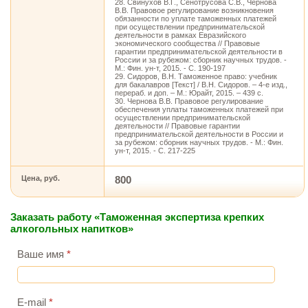
28. Свинухов В.Г., Сенотрусова С.В., Чернова
В.В. Правовое регулирование возникновения
обязанности по уплате таможенных платежей
при осуществлении предпринимательской
деятельности в рамках Евразийского
экономического сообщества // Правовые
гарантии предпринимательской деятельности в
России и за рубежом: сборник научных трудов. -
М.: Фин. ун-т, 2015. - С. 190-197
29. Сидоров, В.Н. Таможенное право: учебник
для бакалавров [Текст] / В.Н. Сидоров. – 4-е изд.,
перераб. и доп. – М.: Юрайт, 2015. – 439 с.
30. Чернова В.В. Правовое регулирование
обеспечения уплаты таможенных платежей при
осуществлении предпринимательской
деятельности // Правовые гарантии
предпринимательской деятельности в России и
за рубежом: сборник научных трудов. - М.: Фин.
ун-т, 2015. - С. 217-225
Цена, руб.
800
Заказать работу «Таможенная экспертиза крепких
алкогольных напитков»
Ваше имя
*
E-mail
*