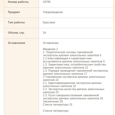
Номер работы
43795
Предмет
Товароведение
Тип работы
Курсовая
Объем, стр.
34
Оглавление
Оглавление
Введение 2
1. Теоретические основы таможенной
экспертизы крепких алкогольных напитков 5
1.1 Классификация и характеристика
ассортимента крепких алкогольных напитков 5
1.2. Характеристика, потребительские свойства
(крепких алкогольных напитков 12
1.3. Порядок проведения таможенной экспертизы
крепких алкогольных напитков 17
2 Таможенная экспертиза крепких алкогольных
напитков 22
2.1. Идентификационная экспертиза крепких
алкогольных напитков 22
2.2. Экспертиза качества крепких алкогольных
напитков 23
2.3. Пути совершенствования таможенной
экспертизы крепких алкогольных напитков 26
Заключение 29
Список литературы 31
Список литературы