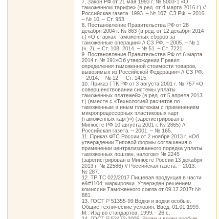
7. Закон РФ от 21 мая 1993 г. № 5003-1 «О
таможенном тарифе» (в ред. от 4 марта 2016 г.) //
Российская газета. 1993. – № 107; СЗ РФ. – 2016.
– № 10. – Ст. 953.
8. Постановление Правительства РФ от 28
декабря 2004 г. № 863 (в ред. от 12 декабря 2014
г.) «О ставках таможенных сборов за
таможенные операции» // СЗ РФ. – 2005. – № 1
(ч. 2). – Ст. 108; 2014. – № 51. – Ст. 7221.
9. Постановление Правительства РФ от 6 марта
2014 г. № 191»Об утверждении Правил
определения таможенной стоимости товаров,
вывозимых из Российской Федерации» // СЗ РФ.
– 2014. – № 12. – Ст. 1415.
10. Приказ ГТК РФ от 3 августа 2001 г. № 757 «О
совершенствовании системы уплаты
таможенных платежей» (в ред. от 5 апреля 2013
г.) (вместе с «Технологией расчетов по
таможенным и иным платежам с применением
микропроцессорных пластиковых карт
(таможенных карт)») (зарегистрирован в
Минюсте РФ 10 августа 2001 г. № 2865) //
Российская газета. – 2001. – № 165.
11. Приказ ФТС России от 2 ноября 2013 г. «Об
утверждении Типовой формы соглашения о
применении централизованного порядка уплаты
таможенных пошлин, налогов» № 2245
(зарегистрирован в Минюсте России 13 декабря
2013 г. № 22586) // Российская газета. – 2013. –
№ 287.
12. ТР ТС 022/2017 Пищевая продукция в части
е&#1104; маркировки. Утвержден решением
комиссии Таможенного союза от 09.12.2017г №
881.
13. ГОСТ Р 51355-99 Водки и водки особые.
Общие технические условия. Введ. 01.01.1999. -
М.: Изд-во стандартов, 1999. - 26 с.
14. ГОСТ Р 52472-2005. Водки и водки особые.