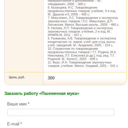
переработанное и дополненное. - М.:
«Академия», 2009. - 368 с.
6. Казанцева, Н.С. Товароведение
продовольственных товаров: учебник. 3-е изд.
М.: Дашков и К, 2009. - 400 с.
7. Микулович, Л.С. Товароведение и экспертиза
зерномучных товаров / Л.С. Микулович, Д.П.
Лисовская. Минск: Высшая школа., 2009. - 480 с.
8. Нилова, Л.П. Товароведение и экспертиза
зерномучных товаров: учебник. 2-е изд. М.:
ИНФРА-М, 2011. - 447 с.
9. Рыжакова, А.В. Товароведение и экспертиза
кондитерских то- варов: учеб. для студ. высш.
учеб. заведений. М.: Академия, 2005. - 224 с.
10. Справочник по товароведению
продовольственных товаров / Т.Г. Родина, М.А.
Николаева, Л.Г. Елисеева [и др.]; под. ред. Т.Г.
Родиной. М.: КолосС, 2003. - 608 с.
11. Фурс, И.Н. Товароведение зерномучных
товаров: учебник. Минск: Ураджай, 2001. - 541 с.
Цена, руб.
300
Заказать работу «Пшеничная мука»
Ваше имя
*
E-mail
*