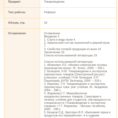
Предмет
Товароведение
Тип работы
Реферат
Объем, стр.
18
Оглавление
Оглавление
Введение 3
1. Сорта и виды муки 4
2. Химический состав пшеничной и ржаной муки
7
3. Свойства готовой продукции из муки 14
Заключение 18
Список использованной литературы 19
Список использованной литературы
1. Айзикович Л.Е. «Физико-химические основы
производства муки». М.: Колос, 2009. – 269 с.
2. Белецкая, Н.М. Товароведение и экспертиза
зерномучных товаров [Электронный ресурс]:
[электрон. учебник] / Н.М. Белецкая, Л.П.
Пашенцева; БУПК. Белгород, 2009. – 318 с.
3. Иванова, Т.Н. Товароведение и экспертиза
зерномучных това- ров: учебник. М.: Aкадемия,
2004. - 288 с.
4. Жарикова Г.Г. Микробиология
продовольственных товаров. Санитария и
гигиена: учебник для студентов, обучающихся по
специальности «Товароведение и экспертиза
товаров» / Г.Г. Жарикова. - Москва: Academia,
2005. - 299 с
5. Казаков Е.Д., Кретович В.Л. «Биохимия зерна и
продуктов его переработки». 4-е издание