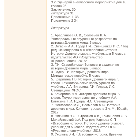
3.2 Сценарий внеклассного мероприятия для 10
класса 25
Заключение. 30
Литература 31
Приложение 1. 33
Приложение 2 34
Литература
1. Арасланова О. В., Соловьев К. А.
Универсальные поурочные разработки по
истории Древнего мира. 5 класс
2. Вигасин А.А., Годер Г.И., Свенцицкая И.С. /Под
ред. Искендерова А.А «Всеобщая история.
История Древнего мира», учебник для 5 класса,
издательство АО «Издательство
«Просвещение», 2018г.
3. Г.И. Старобинская Вопросы и задания по
истории Древнего мира. 5 класс
4. Годер Г.И. История Древнего мира.
Методическое пособие. 5 класс
5. Ковригина Т.В. История Древнего мира. 5
класс. Технологические карты уроков по
учебнику А.А. Вигасина, Г.И. Годера, И.С.
Свенцицкой. ФГОС
6. Кочергина Л.Л. История Древнего мира. 5
класс. Поурочные планы по учебнику А.А.
Вигасина, Г.И. Годера, И.С. Свенцицкой
7. Несмелова М.Л., Несмелов А.Ю. История
древнего мира. Конспект уроков в 3 ч. М., Юрайт,
2017.
8. Никишин В.О., Стрелков А.В., Томашевич О.В.,
Михайловский Ф.А. Под ред. Карпова С.П
«Всеобщая история. История Древнего мира»,
учебник для 5 класса, издательство ООО
«Русское слово-учебник», 2018г.
9. Уколова В.И. «Всеобщая история. Древний