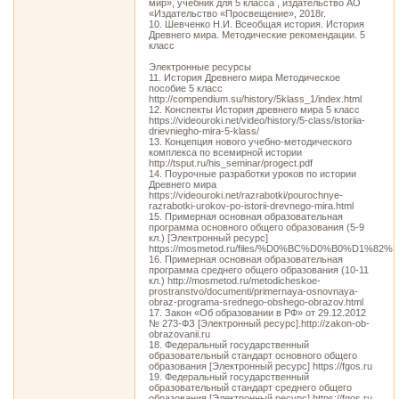
мир», учебник для 5 класса , издательство АО
«Издательство «Просвещение», 2018г.
10. Шевченко Н.И. Всеобщая история. История
Древнего мира. Методические рекомендации. 5
класс
Электронные ресурсы
11. История Древнего мира Методическое
пособие 5 класс
http://compendium.su/history/5klass_1/index.html
12. Конспекты История древнего мира 5 класс
https://videouroki.net/video/history/5-class/istoriia-
drievniegho-mira-5-klass/
13. Концепция нового учебно-методического
комплекса по всемирной истории
http://tsput.ru/his_seminar/progect.pdf
14. Поурочные разработки уроков по истории
Древнего мира
https://videouroki.net/razrabotki/pourochnye-
razrabotki-urokov-po-istorii-drevnego-mira.html
15. Примерная основная образовательная
программа основного общего образования (5-9
кл.) [Электронный ресурс]
https://mosmetod.ru/files/%D0%BC%D0%B0%
16. Примерная основная образовательная
программа среднего общего образования (10-11
кл.) http://mosmetod.ru/metodicheskoe-
prostranstvo/documenti/primernaya-osnovnaya-
obraz-programa-srednego-obshego-obrazov.html
17. Закон «Об образовании в РФ» от 29.12.2012
№ 273-ФЗ [Электронный ресурс].http://zakon-ob-
obrazovanii.ru
18. Федеральный государственный
образовательный стандарт основного общего
образования [Электронный ресурс] https://fgos.ru
19. Федеральный государственный
образовательный стандарт среднего общего
образования [Электронный ресурс] https://fgos.ru