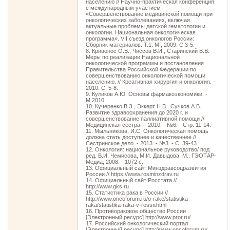
населению // Научно-практическая конференция
с международным участием
«Совершенствование медицинской помощи при
онкологических заболеваниях, включая
актуальные проблемы детской гематологии и
онкологии. Национальная онкологическая
программа». VII съезд онкологов России:
Сборник материалов. Т.1. М., 2009. С.3-5.
8. Кривонос О.В., Чиссов В.И., Старинский В.В.
Меры по реализации Национальной
онкологической программы и постановления
Правительства Российской Федерации по
совершенствованию онкологической помощи
населению. // Креативная хирургия и онкология. -
2010. С. 5-8.
9. Куликов А.Ю. Основы фармакоэкономики. -
М.2010.
10. Кучеренко В.З., Эккерт Н.В., Сучков А.В.
Развитие здравоохранения до 2020 г. и
совершенствование паллиативной помощи //
Медицинская сестра. – 2010. - №6. - Стр. 11-14.
11. Мыльникова, И.С. Онкологическая помощь
должна стать доступнее и качественнее //
Сестринское дело. - 2013. - №3. - С. 39-43.
12. Онкология: национальное руководство/ под
ред. В.И. Чемисова, М.И. Давыдова. М.: ГЭОТАР-
Медиа, 2008. - 1072 с.
13. Официальный сайт Минздравсоцразвития
России // https://www.rosminzdrav.ru
14. Официальный сайт Росстата //
http://www.gks.ru
15. Статистика рака в России //
http://www.oncoforum.ru/o-rake/statistika-
raka/statistika-raka-v-rossii.html
16. Противораковое общество России
[Электронный ресурс] http://www.pror.ru/
17. Российский онкологический портал
[Электронный ресурс] http://www.oncoforum.ru/