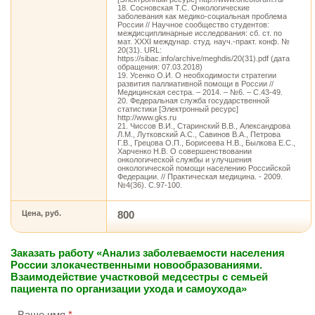
18. Сосновская Т.С. Онкологические
заболевания как медико-социальная проблема
России // Научное сообщество студентов:
междисциплинарные исследования: сб. ст. по
мат. XXXI междунар. студ. науч.-практ. конф. №
20(31). URL:
https://sibac.info/archive/meghdis/20(31).pdf (дата
обращения: 07.03.2018)
19. Усенко О.И. О необходимости стратегии
развития паллиативной помощи в России //
Медицинская сестра. – 2014. – №6. – С.43-49.
20. Федеральная служба государственной
статистики [Электронный ресурс]
http://www.gks.ru
21. Чиссов В.И., Старинский В.В., Александрова
Л.М., Лутковский А.С., Савинов В.А., Петрова
Г.В., Грецова О.П., Борисеева Н.В., Былкова Е.С.,
Харченко Н.В. О совершенствовании
онкологической службы и улучшения
онкологической помощи населению Российской
Федерации. // Практическая медицина. - 2009.
№4(36). С.97-100.
Цена, руб.
800
Заказать работу «Анализ заболеваемости населения
России злокачественными новообразованиями.
Взаимодействие участковой медсестры с семьей
пациента по организации ухода и самоухода»
Ваше имя
*