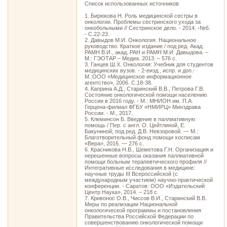
Список использованных источников
1. Бирюкова Н. Роль медицинской сестры в
онкологии. Проблемы сестринского ухода за
онкобольными // Сестринское дело. - 2014. -№6.
- С.22-23.
2. Давыдов М.И. Онкология. Национальное
руководство. Краткое издание / под ред. Акад.
РАМН В.И., акад. РАН и РАМН М.И. Давыдова. –
М.: ГЭОТАР – Медиа. 2013. – 576 с.
3. Ганцев Ш.Х. Онкология: Учебник для студентов
медицинских вузов. - 2-еизд., испр. и доп.-
М.:ООО «Медицинское информационное
агентство», 2006. С.18-38.
4. Каприна А.Д., Старинский В.В., Петрова Г.В.
Состояние онкологической помощи населению
России в 2016 году. - М.: МНИОН им. П.А.
Герцена-филиал ФГБУ «НМИРЦ» Минздрава
России. - М., 2017.
5. Клеминсон Б. Введение в паллиативную
помощь / Пер. с англ. О. Цейтлиной, Е.
Бакуниной; под ред. Д.В. Невзоровой. — М.:
Благотворительный фонд помощи хосписам
«Вера», 2016. — 276 с.
6. Красникова Н.В., Шеметова Г.Н. Организация и
нерешенные вопросы оказания паллиативной
помощи больным терапевтического профиля //
Интегративные исследования в медицине:
научные труды III Всероссийской (с
международным участием) научно-практической
конференции. - Саратов: ООО «Издательский
Центр Наука», 2014. – 218 с.
7. Кривонос О.В., Чиссов В.И., Старинский В.В.
Меры по реализации Национальной
онкологической программы и постановления
Правительства Российской Федерации по
совершенствованию онкологической помощи