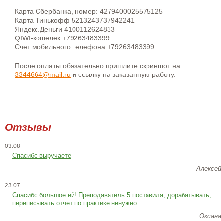
Карта Сбербанка, номер: 4279400025575125
Карта Тинькофф 5213243737942241
Яндекс.Деньги 4100112624833
QIWI-кошелек +79263483399
Счет мобильного телефона +79263483399
После оплаты обязательно пришлите скриншот на
3344664@mail.ru
и ссылку на заказанную работу.
Отзывы
03.08
Спасибо выручаете
Алексей
23.07
Cпасибо большое ей! Преподаватель 5 поставила, дорабатывать,
переписывать отчет по практике ненужно.
Оксана