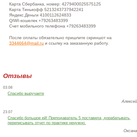
Карта Сбербанка, номер: 4279400025575125
Карта Тинькофф 5213243737942241
Яндекс.Деньги 4100112624833
QIWI-кошелек +79263483399
Счет мобильного телефона +79263483399
После оплаты обязательно пришлите скриншот на
3344664@mail.ru
и ссылку на заказанную работу.
Отзывы
03.08
Спасибо выручаете
Алексей
23.07
Cпасибо большое ей! Преподаватель 5 поставила, дорабатывать,
переписывать отчет по практике ненужно.
Оксана