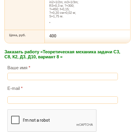
m2=1/2m; m3=1/3m;
R3=0,3 м; ?=300;
?=450; f=0,15;
?=0,20 см=0,02 м;
S=1,75 м.
"
Цена, руб.
400
Заказать работу «Теоретическая механика задачи С3,
С8, К2, Д3, Д10, вариант 8 »
Ваше имя
*
E-mail
*