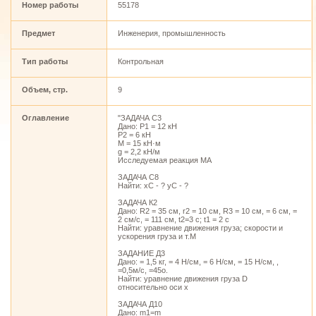
Номер работы
55178
Предмет
Инженерия, промышленность
Тип работы
Контрольная
Объем, стр.
9
Оглавление
"ЗАДАЧА С3
Дано: Р1 = 12 кН
Р2 = 6 кН
М = 15 кН·м
g = 2,2 кН/м
Исследуемая реакция МА
ЗАДАЧА С8
Найти: xC - ? yC - ?
ЗАДАЧА К2
Дано: R2 = 35 см, r2 = 10 см, R3 = 10 см, = 6 см, =
2 см/с, = 111 см, t2=3 c; t1 = 2 c
Найти: уравнение движения груза; скорости и
ускорения груза и т.М
ЗАДАНИЕ Д3
Дано: = 1,5 кг, = 4 Н/см, = 6 Н/см, = 15 Н/см, ,
=0,5м/с, =45о.
Найти: уравнение движения груза D
относительно оси х
ЗАДАЧА Д10
Дано: m1=m