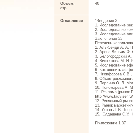
Объем,
40
стр.
Оглавление
"Введение 3
1. Исследование рек
2. Исследование ко
3. Исследование вл
Заключение 33
Перечень использов
1. Аль-Сенди А. А. 
2. Аренс Вильям Ф. 
3. Белогородский А.
4. Вишнякова М. Н. 
5. Исследование эффе
6. Как оценить эффек
7. Никифорова С.В.,
8. Объем рекламного 
9. Перлина О. Л. Мо
10. Пономарева А. М
11. Реклама (рынок 
http://www.tad
12. Рекламный рынок 
13. Рынок маркетинго
14. Ухова Л. В. Тео
15. Юлдашева О.У., 
Приложение 1 37