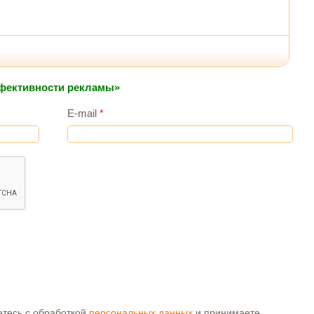
ффективности рекламы»
E-mail
*
аетесь с обработкой
персональных данных
и принимаете