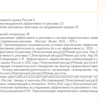
ламного рынка России 5
ммуникационной эффективности рекламы 13
ияния рекламных факторов на продвижение продаж 25
анной литературы 35
Повышение эффективности рекламы в системе маркетинговых коммуникаций
Современная реклама. - Москва :Эксмо, 2011. – 875 с.
 А. Организационно-экономические условия обеспечения эффективности р
Рекламная деятельность издательств и ее эффективность, 2013. - 175 с.
ктивности рекламы [Электронный ресурс]//Режим доступа: http://www.ra-spe
тивность рекламы? [Электронный ресурс]//Режим доступа: http://herpossai
 Совершаева С.В. Эффективность маркетинговых коммуникаций в диджита
рынка России в 2012 году [Электронный ресурс]//Режим доступа:http://www
тивация потребительского поведения как фактор эффективностирекламы. -
. Основы рекламной деятельности: организация, планирование, оценка э
России) [Электронный ресурс]//Режим доступа:
viser.ru/index.php/%D0%A1%D1%82%D0%B0%D1%82%D1%8C%D1
России: тренды и прогнозы (Исследование) [Электронный ресурс]//Режим д
вых коммуникаций в интернете. Итоги 2012 года [Электронный ресурс]//Режи
ретические проблемы исследования эффективности рекламного текста. - Я
Окольнишникова И.Ю. Персонализация маркетинговых коммуникаций - орие