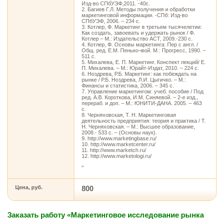
Изд-во СПбУЭФ,2011. -40с.
2. Багиев Г.Л. Методы получения и обработки
маркетинговой информации. -СПб: Изд-во
СПбУЭФ, 2006. – 234 с.
3. Котлер, Ф. Маркетинг в третьем тысячелетии:
Как создать, завоевать и удержать рынок / Ф.
Котлер – М.: Издательство АСТ, 2009.-230 с.
4. Котлер, Ф. Основы маркетинга: Пер с англ. /
Общ. ред. Е.М. Пенько¬вой. M.: Прогресс, 1990. –
511 с.
5. Михалева, Е. П. Маркетинг. Конспект лекций/ Е.
П. Михалева. – М.: Юрайт-Издат, 2010. – 224 с.
6. Ноздрева, Р.Б. Маркетинг: как побеждать на
рынке / Р.Б. Ноздрева, Л.И. Цыгичко. – М.:
Финансы и статистика, 2006. – 345 с.
7. Управление маркетингом: учеб. пособие / Под
ред. А.В. Короткова, И.М. Синяевой. – 2-е изд.,
перераб. и доп. – M.: ЮНИТИ-ДАНА. 2005. – 463
с.
8. Черняховская, Т. Н. Маркетинговая
деятельность предприятия: теория и практика / Т.
Н. Черняховская. – М.: Высшее образование,
2008.- 533 с. – (Основы наук).
9. http://www.marketingbase.ru/
10. http://www.marketcenter.ru/
11. http://www.marketch.ru/
12. http://www.marketologi.ru/
"
Цена, руб.
800
Заказать работу «Маркетинговое исследование рынка