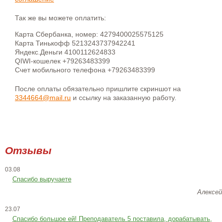
Так же вы можете оплатить:
Карта Сбербанка, номер: 4279400025575125
Карта Тинькофф 5213243737942241
Яндекс.Деньги 4100112624833
QIWI-кошелек +79263483399
Счет мобильного телефона +79263483399
После оплаты обязательно пришлите скриншот на
3344664@mail.ru
и ссылку на заказанную работу.
Отзывы
03.08
Спасибо выручаете
Алексей
23.07
Cпасибо большое ей! Преподаватель 5 поставила, дорабатывать,