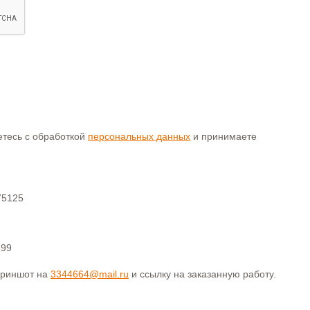
аетесь с обработкой
персональных данных
и принимаете
75125
399
криншот на
3344664@mail.ru
и ссылку на заказанную работу.