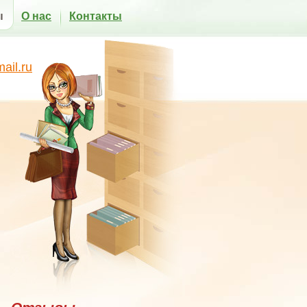
ы
О нас
Контакты
il.ru