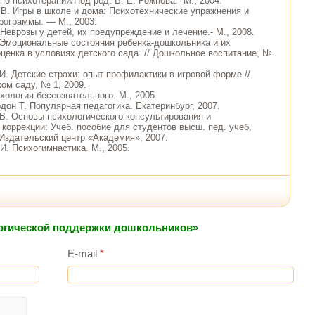
по психотерапии/Под ред. В. Е. Рожнова.- М., 2004.
.В. Игры в школе и дома: Психотехнические упражнения и
рограммы. — М., 2003.
 Неврозы у детей, их предупреждение и лечение.- М., 2008.
. Эмоциональные состояния ребенка-дошкольника и их
оценка в условиях детского сада. // Дошкольное воспитание, №
И. Детские страхи: опыт профилактики в игровой форме.//
ом саду, № 1, 2009.
хология бессознательного. М., 2005.
дон Т. Популярная педагогика. Екатеринбург, 2007.
 В. Основы психологического консультирования и
 коррекции: Учеб. пособие для студентов высш. пед. учеб,
 Издательский центр «Академия», 2007.
И. Психогимнастика. М., 2005.
логической поддержки дошкольников»
E-mail
*