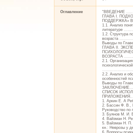
Оглавление
"ВВЕДЕНИЕ
ГЛАВА I. ПОД
ПОДДЕРЖКА» 
1.1. Анализ пон
литературе 
1.2. Структура 
возраста 
Выводы по 
ГЛАВА II. ЭК
ПСИХОЛОГИЧЕ
ВОЗРАСТА …
2.1. Организаци
психологической
……………………
2.2. Анализ и о
особенностей 
Выводы по 
ЗАКЛЮЧЕНИ
СПИСОК ИСПО
ПРИЛОЖЕНИ
1. Аркин Е. А Ре
2. Бассин Ф. В.,
Руководство по п
3. Буянов М. И. 
4. Вайзман Н. Ре
5. Вайзман Н. П
кн.: Неврозы у д
6. Вопросы психи