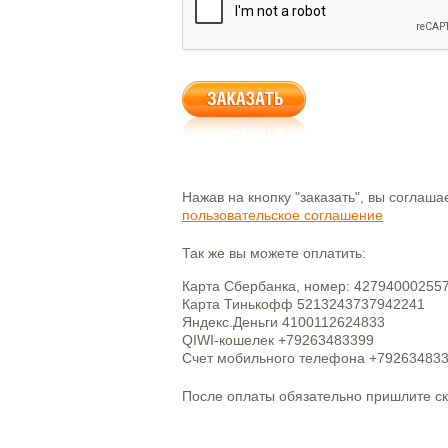
Нажав на кнопку "заказать", вы соглаш
пользовательское соглашение
Так же вы можете оплатить:
Карта Сбербанка, номер: 42794000255
Карта Тинькофф 5213243737942241
Яндекс.Деньги 4100112624833
QIWI-кошелек +79263483399
Счет мобильного телефона +79263483
После оплаты обязательно пришлите с