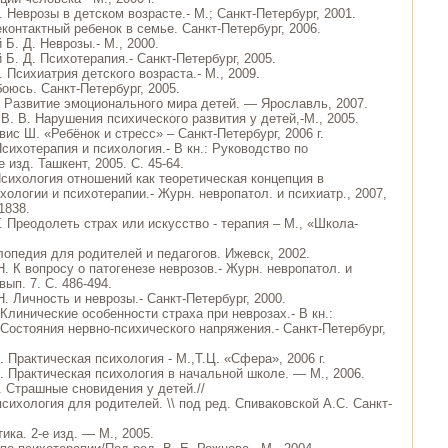
. Неврозы в детском возрасте.- М.; Санкт-Петербург, 2001.
еконтактный ребенок в семье. Санкт-Петербург, 2006.
 Б. Д. Неврозы.- М., 2000.
 Б. Д. Психотерапия.- Санкт-Петербург, 2005.
. Психиатрия детского возраста.- М., 2009.
боюсь. Санкт-Петербург, 2005.
. Развитие эмоционального мира детей. — Ярославль, 2007.
В. В. Нарушения психического развития у детей,-М., 2005.
вис Ш. «Ребёнок и стресс» – Санкт-Петербург, 2006 г.
Психотерапия и психология.- В кн.: Руководство по
е изд. Ташкент, 2005. С. 45-64.
Психология отношений как теоретическая концепция в
ологии и психотерапии.- Журн. невропатол. и психиатр., 2007,
1838.
. Преодолеть страх или искусство - терапия – М., «Школа-
лопедия для родителей и педагогов. Ижевск, 2002.
. К вопросу о патогенезе неврозов.- Журн. невропатол. и
вып. 7. С. 486-494.
. Личность и неврозы.- Санкт-Петербург, 2000.
 Клинические особенности страха при неврозах.- В кн.:
 Состояния нервно-психического напряжения.- Санкт-Петербург,
. Практическая психология - М.,Т.Ц. «Сфера», 2006 г.
В. Практическая психология в начальной школе. — М., 2006.
. Страшные сновидения у детей.//
сихология для родителей. \\ под ред. Спиваковской А.С. Санкт-
ика. 2-е изд. — М., 2005.