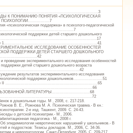
 …….……………………………………………..………………….3
ХОДЫ К ПОНИМАНИЮ ПОНЯТИЯ «ПСИХОЛОГИЧЕСКАЯ
В ПСИХОЛОГИИ.…………….7
ятия «психологическая поддержка» в психолого-педагогической
…………..……………..…………….……………...7
психологической поддержки детей старшего дошкольного
…………………………………………………………………………..17
Главе 1………………………………………….……………...……41
СПЕРИМЕНТАЛЬНОЕ ИССЛЕДОВАНИЕ ОСОБЕННОСТЕЙ
СКОЙ ПОДДЕРЖКИ ДЕТЕЙ СТАРШЕГО ДОШКОЛЬНОГО
………………………..….42
я и проведение экспериментального исследования особенностей
 поддержки детей старшего дошкольного возраста
…………..…………………………………………42
бсуждение результатов экспериментального исследования
психологической поддержки дошкольников…………………..51
Главе II …………………………………………..………………….65
Е……………………………………………….…….………….66
ЛЬЗОВАННОЙ ЛИТЕРАТУРЫ………….……………..68
Я…………………………………………………….………….72
бенок в дошкольные годы. М , 2008, с. 217-218.
 Рожнов В. Е., Рожнова М. А. Психическая травма.- В кн.:
сихотерапии. 2-е изд. Ташкент, 2009. С. 24-43.
Беседы о детской психиатрии.- М., 2006.
абилитационная педагогика - М., 2008 г.
. Об эпидемиологии невротических нарушений у школьников.- В
етей и подростков: Тезисы докладов. М., 2006, С. 34-36.
атрии и невропатологии. Санкт-Петербург, 2005. С. 209-217.