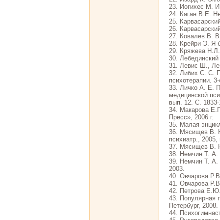
23. Иогихес М. И
24. Каган В.Е. Н
25. Карвасарский
26. Карвасарский
27. Ковалев В. В
28. Крейри Э. Я 
29. Кряжева Н.Л
30. Лебединский 
31. Левис Ш., Ле
32. Либих С. С. 
психотерапии. 3-
33. Личко А. Е. 
медицинской псих
вып. 12. С. 1833-
34. Макарова Е.Г
Пресс», 2006 г.
35. Малая энцик
36. Мясищев В. Н
психиатр., 2005, 
37. Мясищев В. Н
38. Немчин Т. А.
39. Немчин Т. А.
2003.
40. Овчарова Р.В
41. Овчарова Р.
42. Петрова Е.Ю
43. Популярная п
Петербург, 2008.
44. Психогимнаст