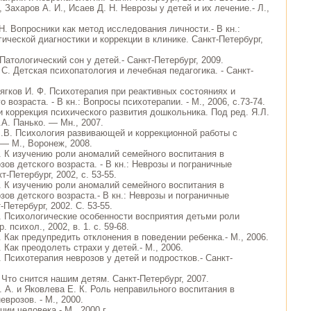
., Захаров А. И., Исаев Д. Н. Неврозы у детей и их лечение.- Л.,
Н. Вопросники как метод исследования личности.- В кн.:
ической диагностики и коррекции в клинике. Санкт-Петербург,
 Патологический сон у детей.- Санкт-Петербург, 2009.
 С. Детская психопатология и лечебная педагогика. - Санкт-
Мягков И. Ф. Психотерапия при реактивных состояниях и
о возраста. - В кн.: Вопросы психотерапии. - М., 2006, с.73-74.
и коррекция психического развития дошкольника. Под ред. Я.Л.
А. Панько. — Мн., 2007.
.В. Психология развивающей и коррекционной работы с
— М., Воронеж, 2008.
И. К изучению роли аномалий семейного воспитания в
зов детского возраста. - В кн.: Неврозы и пограничные
т-Петербург, 2002, с. 53-55.
И. К изучению роли аномалий семейного воспитания в
зов детского возраста.- В кн.: Неврозы и пограничные
-Петербург, 2002. С. 53-55.
И. Психологические особенности восприятия детьми роли
. психол., 2002, в. 1. с. 59-68.
. Как предупредить отклонения в поведении ребенка.- М., 2006.
. Как преодолеть страхи у детей.- М., 2006.
. Психотерапия неврозов у детей и подростков.- Санкт-
 Что снится нашим детям. Санкт-Петербург, 2007.
. А. и Яковлева Е. К. Роль неправильного воспитания в
врозов. - М., 2000.
ции человека - М., 2000 г.