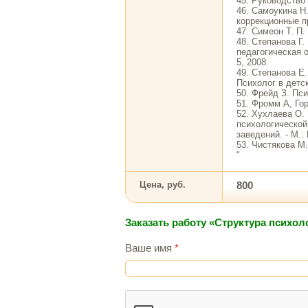
45. Руководство 
46. Самоукина Н
коррекционные п
47. Симеон Т. П.
48. Степанова Г
педагогическая 
5, 2008.
49. Степанова Е.
Психолог в детск
50. Фрейд З. Пси
51. Фромм А, Гор
52. Хухлаева О.
психологической
заведений. - М.:
53. Чистякова М.
"
Цена, руб.
800
Заказать работу «Структура психо
Ваше имя
*