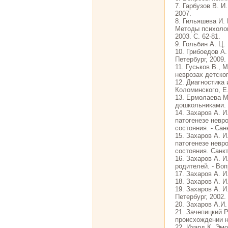
7. Гарбузов В. И
2007.
8. Гильяшева И. 
Методы психолог
2003. С. 62-81.
9. Гольбин А. Ц.
10. Грибоедов А.
Петербург, 2009.
11. Гуськов В., 
неврозах детског
12. Диагностика 
Коломинского, Е.
13. Ермолаева М
дошкольниками. 
14. Захаров А. 
патогенезе невро
состояния. - Санк
15. Захаров А. 
патогенезе невро
состояния. Санкт
16. Захаров А. 
родителей. - Вопр
17. Захаров А. И
18. Захаров А. И
19. Захаров А. И
Петербург, 2002.
20. Захаров А.И.
21. Зачепицкий Р
происхождении не
22. Изард К. Эмо