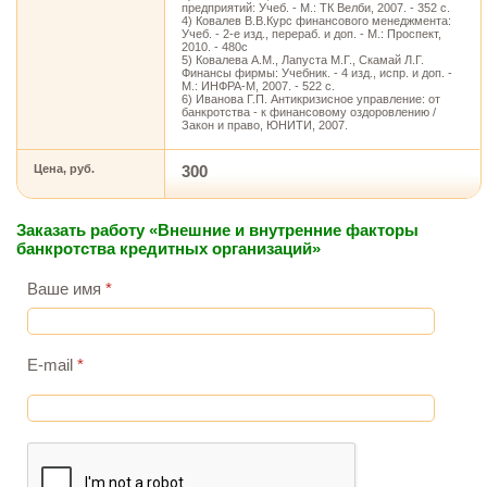
предприятий: Учеб. - М.: ТК Велби, 2007. - 352 с.
4) Ковалев В.В.Курс финансового менеджмента:
Учеб. - 2-е изд., перераб. и доп. - М.: Проспект,
2010. - 480с
5) Ковалева А.М., Лапуста М.Г., Скамай Л.Г.
Финансы фирмы: Учебник. - 4 изд., испр. и доп. -
М.: ИНФРА-М, 2007. - 522 с.
6) Иванова Г.П. Антикризисное управление: от
банкротства - к финансовому оздоровлению /
Закон и право, ЮНИТИ, 2007.
Цена, руб.
300
Заказать работу «Внешние и внутренние факторы
банкротства кредитных организаций»
Ваше имя
*
E-mail
*