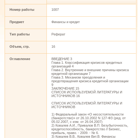
Номер работы
1007
Предмет
Финансы и кредит
Тип работы
Реферат
Объем, стр.
16
Оглавление
ВВЕДЕНИЕ 3
Глава 1. Классификация кризисов кредитных
организаций 4
Глава 2. Внутренние и внешние причины кризиса
кредитной организации 7
Глава 3. Механизм преодоления и
предотвращения кризиса кредитной организации
9
ЗАКЛЮЧЕНИЕ 15
СПИСОК ИСПОЛЬЗУЕМОЙ ЛИТЕРАТУРЫ И
ИСТОЧНИКОВ 16
СПИСОК ИСПОЛЬЗУЕМОЙ ЛИТЕРАТУРЫ И
ИСТОЧНИКОВ
1) Федеральный закон «О несостоятельности
(банкротстве)» от 26.10.2002 N 127-ФЗ (ред. от
05.02.2007, с изм. от 26.04.2007)
2) Ковалев А.И., Привалов В.П. Безубыточность,
кредитоспособность, банкротство // Бизнес,
прибыль, право. - 2009. - № 6.
3) Ковалев В.В., Ковалев Вит.В. Финансы