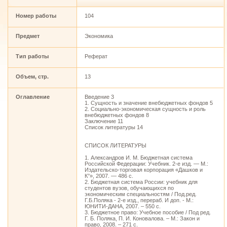
Номер работы
104
Предмет
Экономика
Тип работы
Реферат
Объем, стр.
13
Оглавление
Введение 3
1. Сущность и значение внебюджетных фондов 5
2. Социально-экономическая сущность и роль
внебюджетных фондов 8
Заключение 11
Список литературы 14
СПИСОК ЛИТЕРАТУРЫ
1. Александров И. М. Бюджетная система
Российской Федерации: Учебник. 2-е изд. — М.:
Издательско-торговая корпорация «Дашков и
К°», 2007. — 486 с.
2. Бюджетная система России: учебник для
студентов вузов, обучающихся по
экономическим специальностям / Под.ред.
Г.Б.Поляка - 2-е изд., перераб. И доп. - М.:
ЮНИТИ-ДАНА, 2007. – 550 с.
3. Бюджетное право: Учебное пособие / Под ред.
Г. Б. Поляка, П. И. Коновалова. – М.: Закон и
право, 2008. – 271 с.