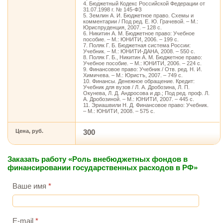
4. Бюджетный Кодекс Российской Федерации от
31.07.1998 г. № 145-ФЗ
5. Землин А. И. Бюджетное право. Схемы и
комментарии / Под ред. Е. Ю. Грачевой. – М.:
Юриспруденция, 2007. – 128 с.
6. Никитин А. М. Бюджетное право: Учебное
пособие. – М.: ЮНИТИ, 2006. – 199 с.
7. Поляк Г. Б. Бюджетная система России:
Учебник. – М.: ЮНИТИ-ДАНА, 2008. – 550 с.
8. Поляк Г. Б., Никитин А. М. Бюджетное право:
Учебное пособие. – М.: ЮНИТИ, 2006. – 224 с.
9. Финансовое право: Учебник / Отв. ред. Н. И.
Химичева. – М.: Юристъ, 2007. – 749 с.
10. Финансы. Денежное обращение. Кредит:
Учебник для вузов / Л. А. Дробозина, Л. П.
Окунева, Л. Д. Андросова и др.; Под ред. проф. Л.
А. Дробозиной. – М.: ЮНИТИ, 2007. – 445 с.
11. Эриашвили Н. Д. Финансовое право: Учебник.
– М.: ЮНИТИ, 2008. – 575 с.
Цена, руб.
300
Заказать работу «Роль внебюджетных фондов в
финансировании государственных расходов в РФ»
Ваше имя
*
E-mail
*