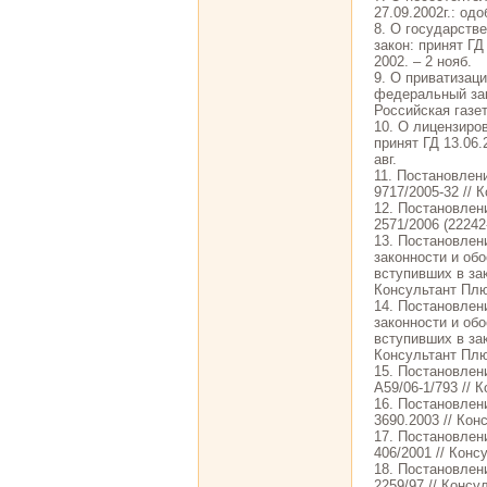
27.09.2002г.: одо
8. О государств
закон: принят ГД 
2002. – 2 нояб.
9. О приватизац
федеральный зако
Российская газета
10. О лицензиро
принят ГД 13.06.
авг.
11. Постановлени
9717/2005-32 // 
12. Постановлен
2571/2006 (22242
13. Постановлени
законности и об
вступивших в за
Консультант Пл
14. Постановлени
законности и об
вступивших в зак
Консультант Пл
15. Постановлен
А59/06-1/793 // 
16. Постановлен
3690.2003 // Кон
17. Постановлен
406/2001 // Конс
18. Постановлен
2259/97 // Консу