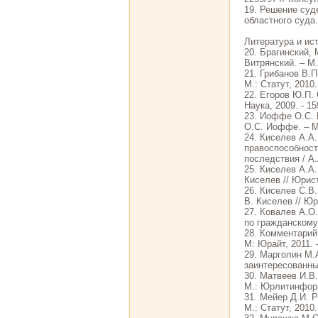
19. Решение суд
областного суда.
Литература и ис
20. Брагинский, 
Витрянский. – М.:
21. Грибанов В.П
М.: Статут, 2010.
22. Егоров Ю.П. 
Наука, 2009. - 15
23. Иоффе О.С. И
О.С. Иоффе. – М.
24. Киселев А.А
правоспособност
последствия / А.
25. Киселев А.А
Киселев // Юрист
26. Киселев С.В
В. Киселев // Юри
27. Ковалев А.О
по гражданскому 
28. Комментарий 
М: Юрайт, 2011. 
29. Марголин М.
заинтересованных
30. Матвеев И.В
М.: Юрлитинформ
31. Мейер Д.И. Р
М.: Статут, 2010.