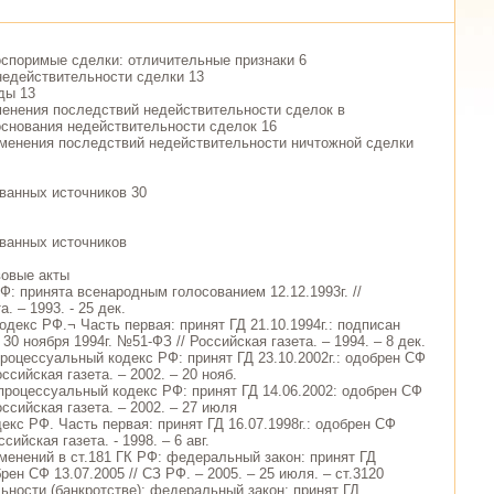
оспоримые сделки: отличительные признаки 6
недействительности сделки 13
ды 13
менения последствий недействительности сделок в
основания недействительности сделок 16
менения последствий недействительности ничтожной сделки
ванных источников 30
ванных источников
вовые акты
Ф: принята всенародным голосованием 12.12.1993г. //
. – 1993. - 25 дек.
одекс РФ.¬ Часть первая: принят ГД 21.10.1994г.: подписан
0 ноября 1994г. №51-ФЗ // Российская газета. – 1994. – 8 дек.
процессуальный кодекс РФ: принят ГД 23.10.2002г.: одобрен СФ
Российская газета. – 2002. – 20 нояб.
процессуальный кодекс РФ: принят ГД 14.06.2002: одобрен СФ
Российская газета. – 2002. – 27 июля
екс РФ. Часть первая: принят ГД 16.07.1998г.: одобрен СФ
ссийская газета. - 1998. – 6 авг.
зменений в ст.181 ГК РФ: федеральный закон: принят ГД
брен СФ 13.07.2005 // СЗ РФ. – 2005. – 25 июля. – ст.3120
льности (банкротстве): федеральный закон: принят ГД