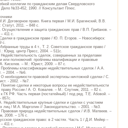
ебной коллегии по гражданским делам Свердловского
 Дело №33-452, 1990. // Консультант Плюс.
точники
М.И. Договорное право. Книга первая / М.И. Брагинский, В.В.
 Статут, 2011. – 848 с.
. Осуществление и защита гражданских прав / В.П. Грибанов. –
 – 411 с.
Сделки в гражданском праве / Ю. П. Егоров. – Новосибирск:
9 с.
збранные труды в 4 т., Т. 2. Советское гражданское право /
: Юрид. центр Пресс, 2004. – 511с.
. Недействительность сделок, совершенных за пределами
и или полномочий: проблемы квалификации и правовые
А. Киселев. – М.: Юрист, 2009. – 87 с.
. Проблемы классификации недействительных сделок / А.А.
. – 2004. – №6.
. О необходимости правовой экспертизы ничтожной сделки / С.
ст. - 2002. - №7.
. Понятие сделки и некоторые вопросы ее недействительности
праву России / А. О. Ковалев. – М.: Спутник, 2011. – 82 с.
к ГК РФ. Часть первая (постатейный) / под ред. Т.Е. Абовой. –
– 857с.
А. Недействительные крупные сделки и сделки с участием
 лиц / М.А. Марголин // Законодательство. – 2001. - №3.
. Правовая природа недействительных сделок / И.В. Матвеев. –
, 2008. – 176 с.
усское гражданское право: в 2 частях. Часть 1 / Д.И. Мейер –
 – 411 с.