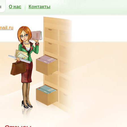
ы
О нас
Контакты
il.ru