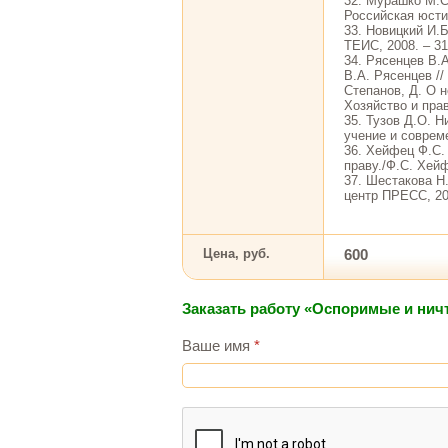
32. Мурашко М.С
Российская юстиц
33. Новицкий И.Б
ТЕИС, 2008. – 31
34. Рясенцев В.
В.А. Рясенцев //
Степанов, Д. О 
Хозяйство и прав
35. Тузов Д.О. 
учение и совреме
36. Хейфец Ф.С.
праву./Ф.С. Хейф
37. Шестакова Н
центр ПРЕСС, 201
Цена, руб.
600
Заказать работу «Оспоримые и ни
Ваше имя
*