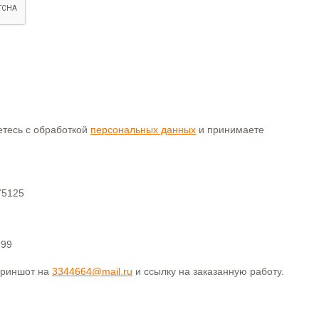
аетесь с обработкой
персональных данных
и принимаете
75125
399
криншот на
3344664@mail.ru
и ссылку на заказанную работу.