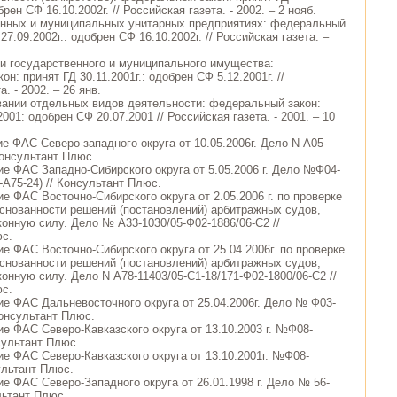
брен СФ 16.10.2002г. // Российская газета. - 2002. – 2 нояб.
енных и муниципальных унитарных предприятиях: федеральный
27.09.2002г.: одобрен СФ 16.10.2002г. // Российская газета. –
ии государственного и муниципального имущества:
н: принят ГД 30.11.2001г.: одобрен СФ 5.12.2001г. //
. - 2002. – 26 янв.
вании отдельных видов деятельности: федеральный закон:
2001: одобрен СФ 20.07.2001 // Российская газета. - 2001. – 10
е ФАС Северо-западного округа от 10.05.2006г. Дело N А05-
Консультант Плюс.
ие ФАС Западно-Сибирского округа от 5.05.2006 г. Дело №Ф04-
-А75-24) // Консультант Плюс.
е ФАС Восточно-Сибирского округа от 2.05.2006 г. по проверке
основанности решений (постановлений) арбитражных судов,
конную силу. Дело № А33-1030/05-Ф02-1886/06-C2 //
юс.
е ФАС Восточно-Сибирского округа от 25.04.2006г. по проверке
основанности решений (постановлений) арбитражных судов,
онную силу. Дело N А78-11403/05-С1-18/171-Ф02-1800/06-С2 //
юс.
ие ФАС Дальневосточного округа от 25.04.2006г. Дело № Ф03-
Консультант Плюс.
ие ФАС Северо-Кавказского округа от 13.10.2003 г. №Ф08-
сультант Плюс.
ие ФАС Северо-Кавказского округа от 13.10.2001г. №Ф08-
ультант Плюс.
ие ФАС Северо-Западного округа от 26.01.1998 г. Дело № 56-
льтант Плюс.