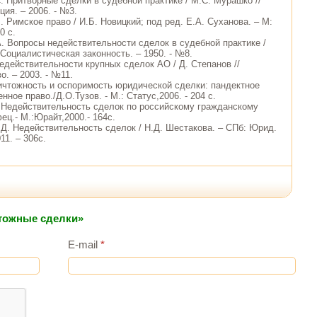
. Притворные сделки в судебной практике / М.С. Мурашко //
ия. – 2006. - №3.
. Римское право / И.Б. Новицкий; под ред. Е.А. Суханова. – М:
0 с.
А. Вопросы недействительности сделок в судебной практике /
 Социалистическая законность. – 1950. - №8.
недействительности крупных сделок АО / Д. Степанов //
о. – 2003. - №11.
Ничтожность и оспоримость юридической сделки: пандектное
нное право./Д.О.Тузов. - М.: Статус,2006. - 204 с.
 Недействительность сделок по российскому гражданскому
ец.- М.:Юрайт,2000.- 164с.
.Д. Недействительность сделок / Н.Д. Шестакова. – СПб: Юрид.
1. – 306с.
чтожные сделки»
E-mail
*