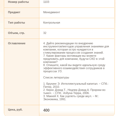
Номер работы
1103
Предмет
Менеджмент
Тип работы
Контрольная
Объем, стр.
32
Оглавление
4. Дайте рекомендации по внедрению
инструментов/методов управления знаниями для
компании, которая остро нуждается в
стимулировании процессов создания знаний.
7. Какие факторы мотивации вы можете
предложить для компании, будучи СКО в этой
компании?
8. Опишите, какой вы видите идеальную среду
эффективного взаимодействия сотрудников в
процессах УЗ.
Список литературы
1. Брукинг Э. Интеллектуальный капитал. – СПб.:
Питер, 2010.
2. Кернс Дэвид Т., Недлер Дэвид А. Пророки во
тьме». – СПб.: Азбука-Терра, 2006.
3. Маккей Х. Как уцелеть среди акул. – М.:
Экономика, 1991.
Цена, руб.
400