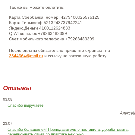
Так же вы можете оплатить:
Карта Сбербанка, номер: 4279400025575125
Карта Тинькофф 5213243737942241
Яндекс.Деньги 4100112624833
QIWI-кошелек +79263483399
Счет мобильного телефона +79263483399
После оплаты обязательно пришлите скриншот на
3344664@mail.ru
и ссылку на заказанную работу.
Отзывы
03.08
Спасибо выручаете
Алексей
23.07
Cпасибо большое ей! Преподаватель 5 поставила, дорабатывать,
переписывать отчет по практике ненужно.