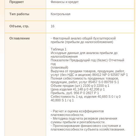
Предмет
Финансы и кредит
Тип работы
Контрольная
Объем, стр.
16
Оглавление
- Факторный анализ общей бухгалтерской
прибыли (прибыли до налогообложения)
Таблица 1
Исходные данные для анализа прибыли до
налогообложения
Показатели Предыдущий год (базис) Отчетный
год
(плановый)
Выручка от продажи товаров, продукции, работ,
услуг (без НДС и акцизов) 86412 NP 0 92587 NP 1
Полная себестоимость проданных товаров,
продукции, работ, услуг 85457 S 0 89759 S 1
Объем продаж (шт.) 2100 q 0 2200 q 1
Цена изделия 41,148 p 0 42,208 p 1
Прибыль, руб. 956 P 0 2827 P 1
Себестоимость 1 ед. изделия 40,693 S 0 / q 0
40,800 S 1 / q 1
- Расчет и оценка коэффициентов
платежеспособности.
- Методика подсчета резервов увеличения
суммы прибыли и рентабельности.
- Прогнозирование финансового состояния и
платежеспособности субъекта хозяйствования.