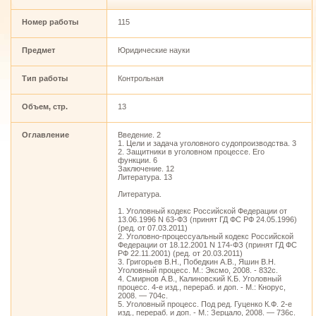
Номер работы
115
Предмет
Юридические науки
Тип работы
Контрольная
Объем, стр.
13
Оглавление
Введение. 2
1. Цели и задача уголовного судопроизводства. 3
2. Защитники в уголовном процессе. Его
функции. 6
Заключение. 12
Литература. 13
Литература.
1. Уголовный кодекс Российской Федерации от
13.06.1996 N 63-ФЗ (принят ГД ФС РФ 24.05.1996)
(ред. от 07.03.2011)
2. Уголовно-процессуальный кодекс Российской
Федерации от 18.12.2001 N 174-ФЗ (принят ГД ФС
РФ 22.11.2001) (ред. от 20.03.2011)
3. Григорьев В.Н., Победкин А.В., Яшин В.Н.
Уголовный процесс. М.: Эксмо, 2008. - 832с.
4. Смирнов А.В., Калиновский К.Б. Уголовный
процесс. 4-е изд., перераб. и доп. - М.: Кнорус,
2008. — 704с.
5. Уголовный процесс. Под ред. Гуценко К.Ф. 2-е
изд., перераб. и доп. - М.: Зерцало, 2008. — 736с.